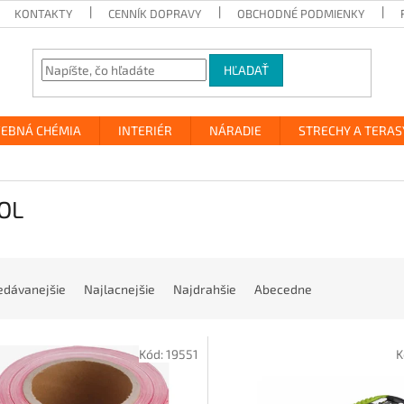
KONTAKTY
CENNÍK DOPRAVY
OBCHODNÉ PODMIENKY
HĽADAŤ
VEBNÁ CHÉMIA
INTERIÉR
NÁRADIE
STRECHY A TERAS
OL
edávanejšie
Najlacnejšie
Najdrahšie
Abecedne
Kód:
19551
K