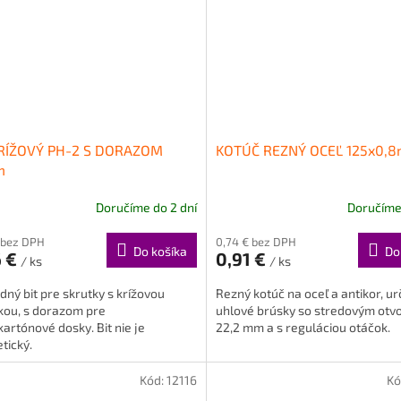
KRÍŽOVÝ PH-2 S DORAZOM
KOTÚČ REZNÝ OCEĽ 125x0,
m
Doručíme do 2 dní
Doručíme 
 bez DPH
0,74 € bez DPH
Do košíka
Do
6 €
0,91 €
/ ks
/ ks
ný bit pre skrutky s krížovou
Rezný kotúč na oceľ a antikor, u
kou, s dorazom pre
uhlové brúsky so stredovým ot
artónové dosky. Bit nie je
22,2 mm a s reguláciou otáčok.
tický.
Kód:
12116
Kó