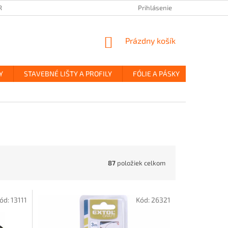
REKLAMÁCIA A VRÁTENIE TOVARU
ZÁSADY OCHRANY OSOBNÝCH ÚDAJ
Prihlásenie
NÁKUPNÝ
Prázdny košík
KOŠÍK
Y
STAVEBNÉ LIŠTY A PROFILY
FÓLIE A PÁSKY
OBKLADY
87
položiek celkom
ód:
13111
Kód:
26321