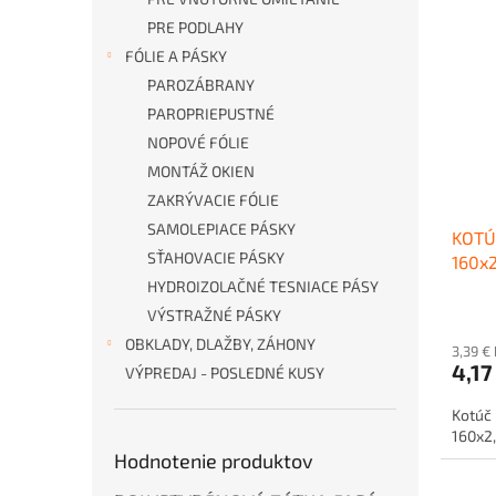
PRE PODLAHY
FÓLIE A PÁSKY
PAROZÁBRANY
PAROPRIEPUSTNÉ
NOPOVÉ FÓLIE
MONTÁŽ OKIEN
ZAKRÝVACIE FÓLIE
SAMOLEPIACE PÁSKY
KOTÚ
SŤAHOVACIE PÁSKY
160x
HYDROIZOLAČNÉ TESNIACE PÁSY
VÝSTRAŽNÉ PÁSKY
OBKLADY, DLAŽBY, ZÁHONY
3,39 €
4,17
VÝPREDAJ - POSLEDNÉ KUSY
Kotúč 
160x2
Hodnotenie produktov