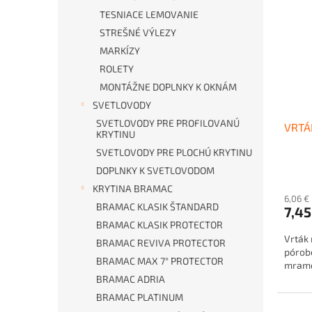
TESNIACE LEMOVANIE
STREŠNÉ VÝLEZY
MARKÍZY
ROLETY
MONTÁŽNE DOPLNKY K OKNÁM
SVETLOVODY
SVETLOVODY PRE PROFILOVANÚ
VRTÁ
KRYTINU
SVETLOVODY PRE PLOCHÚ KRYTINU
DOPLNKY K SVETLOVODOM
KRYTINA BRAMAC
6,06 €
BRAMAC KLASIK ŠTANDARD
7,45
BRAMAC KLASIK PROTECTOR
Vrták 
BRAMAC REVIVA PROTECTOR
pórob
BRAMAC MAX 7° PROTECTOR
mramo
BRAMAC ADRIA
BRAMAC PLATINUM