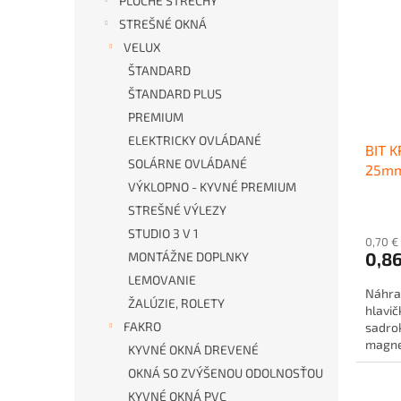
PLOCHÉ STRECHY
STREŠNÉ OKNÁ
VELUX
ŠTANDARD
ŠTANDARD PLUS
PREMIUM
ELEKTRICKY OVLÁDANÉ
BIT 
SOLÁRNE OVLÁDANÉ
25m
VÝKLOPNO - KYVNÉ PREMIUM
STREŠNÉ VÝLEZY
STUDIO 3 V 1
0,70 €
0,8
MONTÁŽNE DOPLNKY
LEMOVANIE
Náhrad
ŽALÚZIE, ROLETY
hlavič
FAKRO
sadrok
magne
KYVNÉ OKNÁ DREVENÉ
OKNÁ SO ZVÝŠENOU ODOLNOSŤOU
KYVNÉ OKNÁ PVC