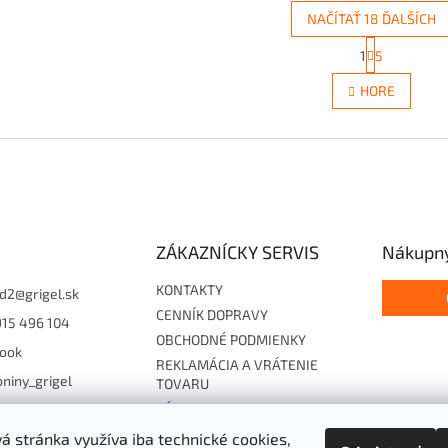
NAČÍTAŤ 18 ĎALŠÍCH
S
1
5
O
t
r
v
HORE
á
l
n
á
k
d
o
a
v
c
a
i
n
e
i
e
p
ZÁKAZNÍCKY SERVIS
Nákupný
r
v
k
KONTAKTY
d2
@
grigel.sk
y
CENNÍK DOPRAVY
915 496 104
v
OBCHODNÉ PODMIENKY
ý
ook
p
REKLAMÁCIA A VRÁTENIE
niny_grigel
i
TOVARU
s
ZÁSADY OCHRANY
15496104
u
OSOBNÝCH ÚDAJOV
 stránka využíva iba technické cookies,