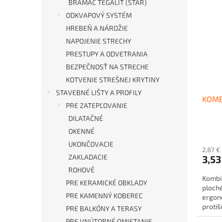
BRAMAC TEGALIT (STAR)
ODKVAPOVÝ SYSTÉM
HREBEŇ A NÁROŽIE
NAPOJENIE STRECHY
PRESTUPY A ODVETRANIA
BEZPEČNOSŤ NA STRECHE
KOTVENIE STREŠNEJ KRYTINY
STAVEBNÉ LIŠTY A PROFILY
KOMB
PRE ZATEPĽOVANIE
DILATAČNÉ
OKENNÉ
UKONČOVACIE
2,87 €
ZAKLADACIE
3,53
ROHOVÉ
Kombi
PRE KERAMICKÉ OBKLADY
ploch
PRE KAMENNÝ KOBEREC
ergon
proti
PRE BALKÓNY A TERASY
PRE VNÚTORNÉ OMIETANIE