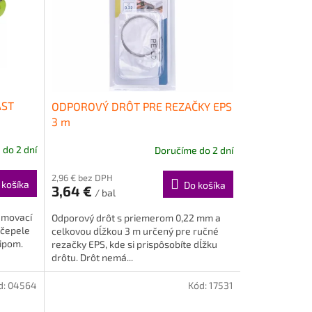
AST
ODPOROVÝ DRÔT PRE REZAČKY EPS
3 m
do 2 dní
Doručíme do 2 dní
2,96 € bez DPH
 košíka
Do košíka
3,64 €
/ bal
amovací
Odporový drôt s priemerom 0,22 mm a
 čepele
celkovou dĺžkou 3 m určený pre ručné
lipom.
rezačky EPS, kde si prispôsobíte dĺžku
drôtu. Drôt nemá...
d:
04564
Kód:
17531