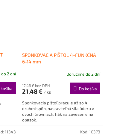
IT
SPONKOVACIA PIŠTOĽ 4-FUNKČNÁ
6-14 mm
do 2 dní
Doručíme do 2 dní
17,46 € bez DPH
 košíka
Do košíka
21,48 €
/ ks
,
Sponkovacia pištoľ pracuje až so 4
druhmi spôn, nastaviteľná sila úderu v
dvoch úrovniach, hák na zavesenie na
opasok.
ód:
11343
Kód:
10373