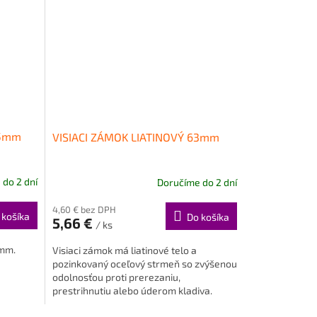
45mm
VISIACI ZÁMOK LIATINOVÝ 63mm
do 2 dní
Doručíme do 2 dní
4,60 € bez DPH
 košíka
Do košíka
5,66 €
/ ks
5mm.
Visiaci zámok má liatinové telo a
pozinkovaný oceľový strmeň so zvýšenou
odolnosťou proti prerezaniu,
prestrihnutiu alebo úderom kladiva.