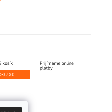
 košík
Prijímame online
platby
0
KS /
0 €