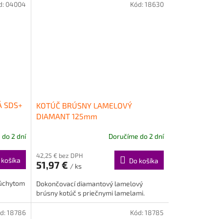
d:
04004
Kód:
18630
Á SDS+
KOTÚČ BRÚSNY LAMELOVÝ
DIAMANT 125mm
do 2 dní
Doručíme do 2 dní
42,25 € bez DPH
 košíka
Do košíka
51,97 €
/ ks
 úchytom
Dokončovací diamantový lamelový
brúsny kotúč s priečnymi lamelami.
d:
18786
Kód:
18785