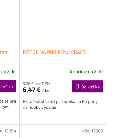
8mm
PIŠTOĽ NA PUR PENU CRAFT
do 2 dní
Doručíme do 2 dní
5,26 € bez DPH
 košíka
Do košíka
6,47 €
/ ks
rčené pre
Pištoľ Extol Craft pre aplikáciu PU peny
vorom
na hobby využitie.
d:
12094
Kód:
17608