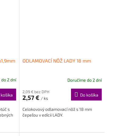
x1,9mm
ODLAMOVACÍ NÔŽ LADY 18 mm
do 2 dní
Doručíme do 2 dní
2,09 € bez DPH
 košíka
Do košíka
2,57 €
/ ks
túč s
Celokovový odlamovací nôž s 18 mm
vebných
čepeľou v edícii LADY.