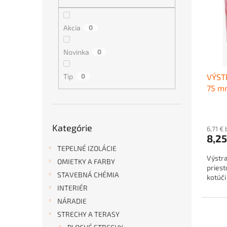
i
p
s
r
p
o
Akcia
0
r
d
o
u
Novinka
0
d
k
u
t
Tip
0
VÝST
k
o
75 m
t
v
o
v
Preskočiť
Kategórie
kategórie
6,71 €
8,2
TEPELNÉ IZOLÁCIE
Výstr
OMIETKY A FARBY
priest
STAVEBNÁ CHÉMIA
kotúči
INTERIÉR
NÁRADIE
STRECHY A TERASY