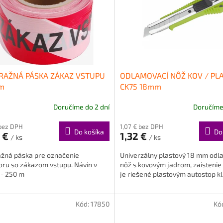
RAŽNÁ PÁSKA ZÁKAZ VSTUPU
ODLAMOVACÍ NÔŽ KOV / PL
m
CK75 18mm
Doručíme do 2 dní
Doručíme 
 bez DPH
1,07 € bez DPH
Do košíka
Do
5 €
1,32 €
/ ks
/ ks
ažná páska pre označenie
Univerzálny plastový 18 mm odl
oru so zákazom vstupu. Návin v
nôž s kovovým jadrom, zaistenie
 - 250 m
je riešené plastovým autostop k
Kód:
17850
Kó