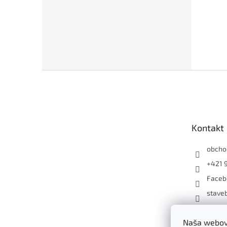
Z
á
p
ä
t
Kontakt
i
e
obcho
+421 
Faceb
staveb
+4219
Naša webová