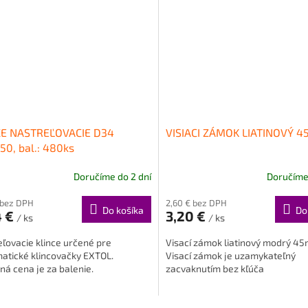
CE NASTREĽOVACIE D34
VISIACI ZÁMOK LIATINOVÝ 
50, bal.: 480ks
Doručíme do 2 dní
Doručíme 
 bez DPH
2,60 € bez DPH
Do košíka
Do
4 €
3,20 €
/ ks
/ ks
ľovacie klince určené pre
Visací zámok liatinový modrý 4
atické klincovačky EXTOL.
Visací zámok je uzamykateľný
á cena je za balenie.
zacvaknutím bez kľúča