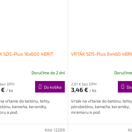
K SDS-Plus 16x600 4BRIT
VRTÁK SDS-Plus 8x460 4BR
Doručíme do 2 dní
Doručíme 
 bez DPH
2,81 € bez DPH
Do košíka
Do
 €
3,46 €
/ ks
/ ks
na vŕtanie do betónu, tehly,
Vrták na vŕtanie do betónu, tehly
etónu, kameňa, keramiky,
pórobetónu, kameňa, keramiky,
ru a pod.
mramoru a pod.
Kód:
12269
K