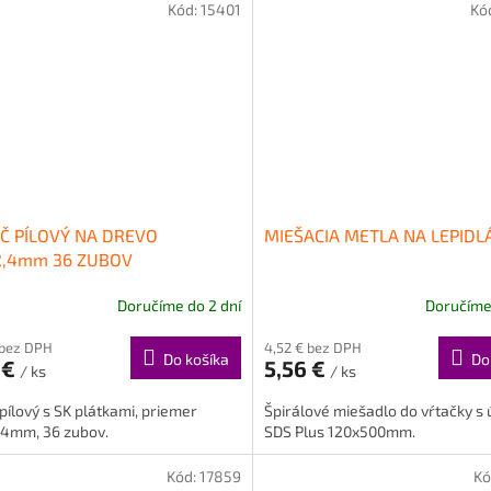
Kód:
15401
Kó
Č PÍLOVÝ NA DREVO
MIEŠACIA METLA NA LEPIDL
2,4mm 36 ZUBOV
Doručíme do 2 dní
Doručíme 
 bez DPH
4,52 € bez DPH
Do košíka
Do
 €
5,56 €
/ ks
/ ks
pílový s SK plátkami, priemer
Špirálové miešadlo do vŕtačky s
,4mm, 36 zubov.
SDS Plus 120x500mm.
Kód:
17859
Kó