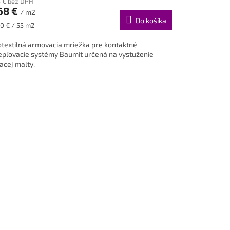
5 € bez DPH
68 €
/ m2
Do košíka
notková
0 € / 55 m2
:
otextilná armovacia mriežka pre kontaktné
epľovacie systémy Baumit určená na vystuženie
iacej malty.