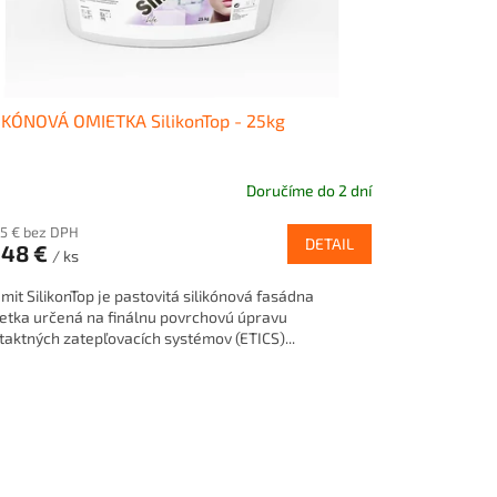
IKÓNOVÁ OMIETKA SilikonTop - 25kg
Doručíme do 2 dní
emerné
notenie
85 € bez DPH
duktu
DETAIL
,48 €
/ ks
mit SilikonTop je pastovitá silikónová fasádna
etka určená na finálnu povrchovú úpravu
taktných zatepľovacích systémov (ETICS)...
zdičiek.