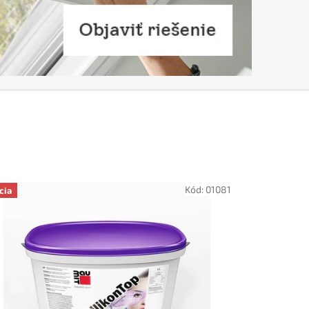
Kód:
01081
cia