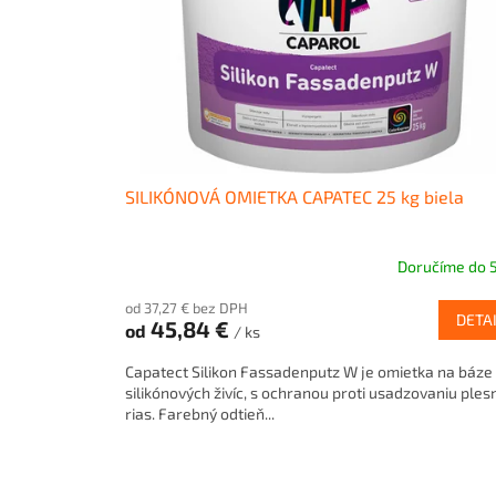
ž
3
5
r
o
k
o
SILIKÓNOVÁ OMIETKA CAPATEC 25 kg biela
v
Doručíme do 5
Priemerné
hodnotenie
od 37,27 € bez DPH
produktu
DETA
45,84 €
od
/ ks
je
5,0
Capatect Silikon Fassadenputz W je omietka na báze
z
silikónových živíc, s ochranou proti usadzovaniu plesn
5
rias. Farebný odtieň...
hviezdičiek.