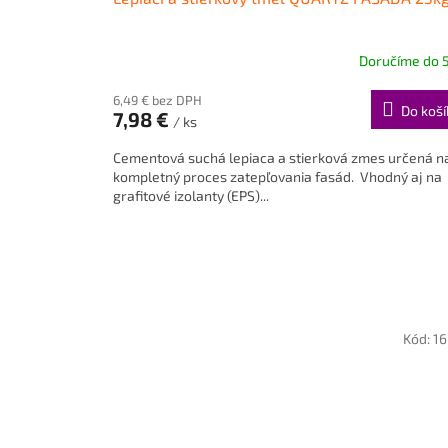
Doručíme do 5
Priemerné
hodnotenie
6,49 € bez DPH
produktu
Do koší
7,98 €
je
/ ks
5,0
Cementová suchá lepiaca a stierková zmes určená n
z
kompletný proces zatepľovania fasád. Vhodný aj na
5
grafitové izolanty (EPS)...
hviezdičiek.
Kód:
1