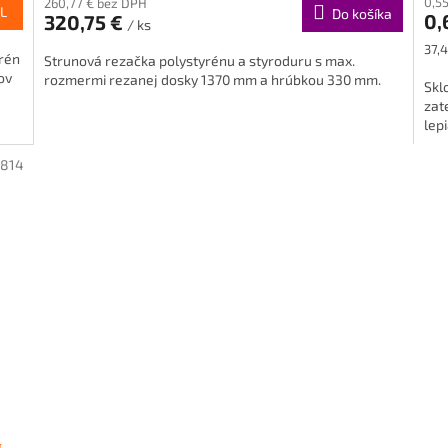
0,5
260,77 € bez DPH
produktu
L
Do košíka
0,
320,75 €
je
/ ks
5,0
Jed
37,4
rén
Strunová rezačka polystyrénu a styroduru s max.
z
cena
ov
rozmermi rezanej dosky 1370 mm a hrúbkou 330 mm.
5
Skl
hviezdičiek.
zat
lep
3814
g