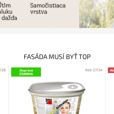
FASÁDA MUSÍ BYŤ TOP
7128
Kód:
27134
Doprava
Ak
ZDARMA