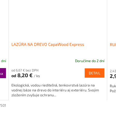
LAZÚRA NA DREVO CapaWood Express
RU
 dní
Doručíme do 2 dní
od 6,67 € bez DPH
2,4
DETAIL
ka
8,20 €
2,
od
/ ks
Ekologická, vodou riediteľná, tenkovrstvá lazúra na
Ruk
vodnej báze na drevo do interiéru aj exteriéru. Svojim
Pož
zložením zvyšuje ochranu...
7501