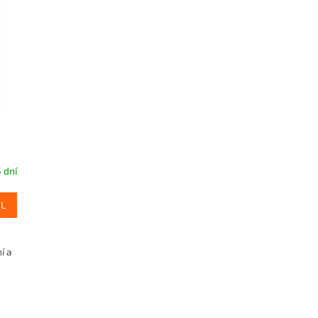
 dní
IL
í a