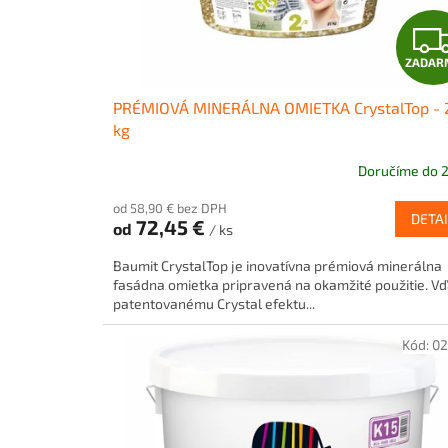
e
r
v
ZADAR
s
PRÉMIOVÁ MINERÁLNA OMIETKA CrystalTop - 
t
kg
a
v
Doručíme do 2
e
od 58,90 € bez DPH
DETAI
b
72,45 €
od
/ ks
n
Baumit CrystalTop je inovatívna prémiová minerálna
í
fasádna omietka pripravená na okamžité použitie. V
patentovanému Crystal efektu...
c
t
Kód:
0
v
e
u