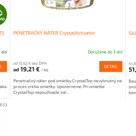
Z
MO
A
25
PENETRAĆNÝ NÁTER CrystalActivator
SIL
D
A
 dní
Doručíme do 3 dní
Pri
hod
R
od 15,62 € bez DPH
41,
pro
L
DETAIL
19,21 €
51
od
/ ks
je
M
5,0
Penetračný náter pod omietky CrystalTop nevyhnutný na
Bau
z
O
ďaka
proces zretia omietky. Upozornenie: Pri omietke
omi
5
CrystalTop nepoužívajte iné...
kon
hvie
2633