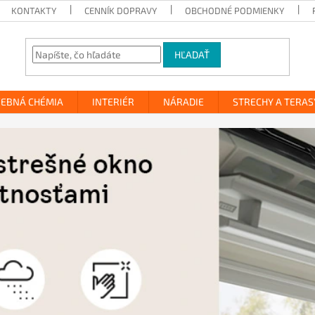
KONTAKTY
CENNÍK DOPRAVY
OBCHODNÉ PODMIENKY
HĽADAŤ
VEBNÁ CHÉMIA
INTERIÉR
NÁRADIE
STRECHY A TERAS