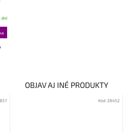
 dní
ka
a
OBJAV AJ INÉ PRODUKTY
6857
Kód:
28452