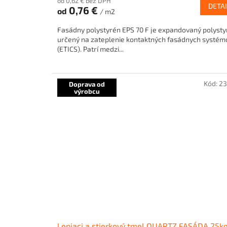
od 0,62 € bez DPH
produktu
DETAI
0,76 €
od
/ m2
je
5,0
Fasádny polystyrén EPS 70 F je expandovaný polysty
z
určený na zateplenie kontaktných fasádnych systém
5
(ETICS). Patrí medzi...
hviezdičiek.
Kód:
2
Doprava od
výrobcu
Lepiaci a stierkový tmel QUARTZ FASÁDA 25k