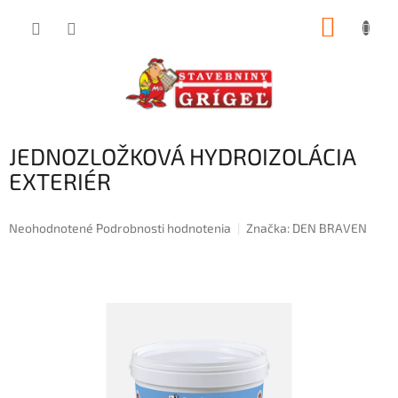
Prejsť
NÁKUP
na
obsah
KOŠÍK
JEDNOZLOŽKOVÁ HYDROIZOLÁCIA
EXTERIÉR
Priemerné
Neohodnotené
Podrobnosti hodnotenia
Značka:
DEN BRAVEN
hodnotenie
produktu
je
0,0
z
5
hviezdičiek.