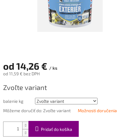
od
14,26 €
/ ks
od
11,59 €
bez DPH
Jednotková
Zvoľte variant
cena:
balenie kg
Môžeme doručiť do:
Zvoľte variant
Možnosti doručenia
Pridať do košíka