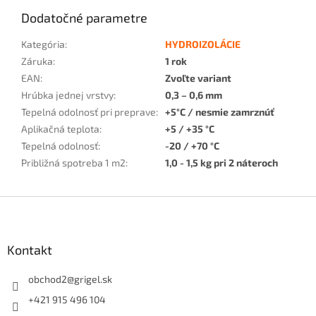
Dodatočné parametre
Kategória
:
HYDROIZOLÁCIE
Záruka
:
1 rok
EAN
:
Zvoľte variant
Hrúbka jednej vrstvy
:
0,3 – 0,6 mm
Tepelná odolnosť pri preprave
:
+5°C / nesmie zamrznúť
Aplikačná teplota
:
+5 / +35 °C
Tepelná odolnosť
:
-20 / +70 °C
Približná spotreba 1 m2
:
1,0 - 1,5 kg pri 2 náteroch
Z
á
p
ä
Kontakt
t
i
obchod2
@
grigel.sk
e
+421 915 496 104