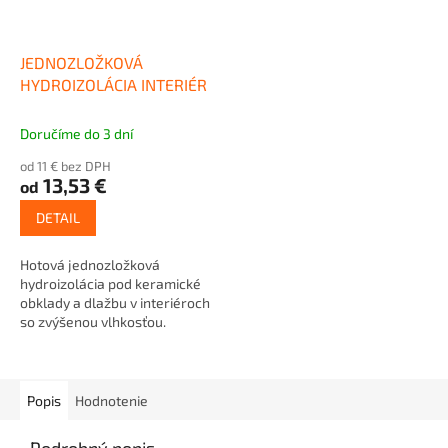
JEDNOZLOŽKOVÁ
HYDROIZOLÁCIA INTERIÉR
Doručíme do 3 dní
od 11 € bez DPH
13,53 €
od
DETAIL
Hotová jednozložková
hydroizolácia pod keramické
obklady a dlažbu v interiéroch
so zvýšenou vlhkosťou.
Možnosť bezplatného...
Popis
Hodnotenie
Podrobný popis