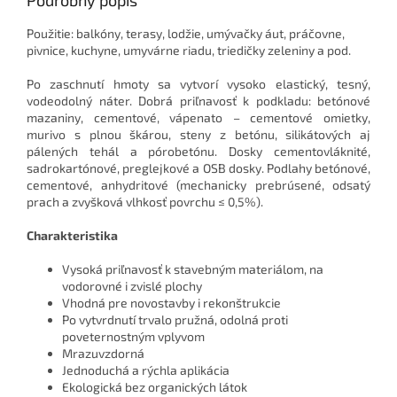
Použitie: balkóny, terasy, lodžie, umývačky áut, práčovne,
pivnice, kuchyne, umyvárne riadu, triedičky zeleniny a pod.
Po zaschnutí hmoty sa vytvorí vysoko elastický, tesný,
vodeodolný náter. Dobrá priľnavosť k podkladu: betónové
mazaniny, cementové, vápenato – cementové omietky,
murivo s plnou škárou, steny z betónu, silikátových aj
pálených tehál a pórobetónu. Dosky cementovláknité,
sadrokartónové, preglejkové a OSB dosky. Podlahy betónové,
cementové, anhydritové (mechanicky prebrúsené, odsatý
prach a zvyšková vlhkosť povrchu ≤ 0,5%).
Charakteristika
Vysoká priľnavosť k stavebným materiálom, na
vodorovné i zvislé plochy
Vhodná pre novostavby i rekonštrukcie
Po vytvrdnutí trvalo pružná, odolná proti
poveternostným vplyvom
Mrazuvzdorná
Jednoduchá a rýchla aplikácia
Ekologická bez organických látok