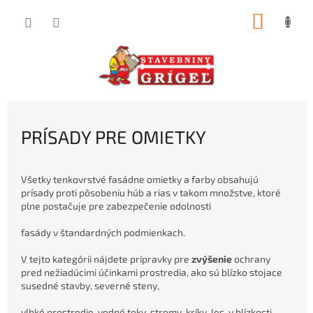
Prejsť
NÁKUP
na
obsah
KOŠÍK
PRÍSADY PRE OMIETKY
Všetky tenkovrstvé fasádne omietky a farby obsahujú
prísady proti pôsobeniu húb a rias v takom množstve, ktoré
plne postačuje pre zabezpečenie odolnosti
fasády v štandardných podmienkach.
V tejto kategórii nájdete prípravky pre
zvýšenie
ochrany
pred nežiadúcimi účinkami prostredia, ako sú blízko stojace
susedné stavby, severné steny,
vlhké prostredie, vodné toky, stromy, kríky, les v blízkosti