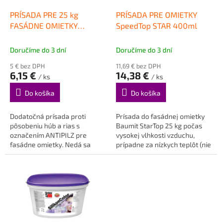
o
d
PRÍSADA PRE 25 kg
PRÍSADA PRE OMIETKY
u
FASÁDNE OMIETKY
SpeedTop STAR 400ml
k
AntiPilz
t
Doručíme do 3 dní
Doručíme do 3 dní
o
5 € bez DPH
11,69 € bez DPH
v
6,15 €
14,38 €
/ ks
/ ks
Do košíka
Do košíka
Dodatočná prísada proti
Prísada do fasádnej omietky
pôsobeniu húb a rias s
Baumit StarTop 25 kg počas
označením ANTIPILZ pre
vysokej vlhkosti vzduchu,
fasádne omietky. Nedá sa
prípadne za nízkych teplôt (nie
objednať samostatne ! Do
maráz!).
košíka vložte...