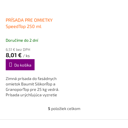
PRÍSADA PRE OMIETKY
SpeedTop 250 ml
Doručíme do 2 dní
6,51 € bez DPH
8,01 €
/ ks
Do košíka
Zimná prísada do fasádnych
omietok Baumit SilikonTop a
GranoporTop pre 25 kg vedrá.
Prísada urýchľujúca vyzretie
omietky pri vysokej...
5
položiek celkom
O
v
l
Z
á