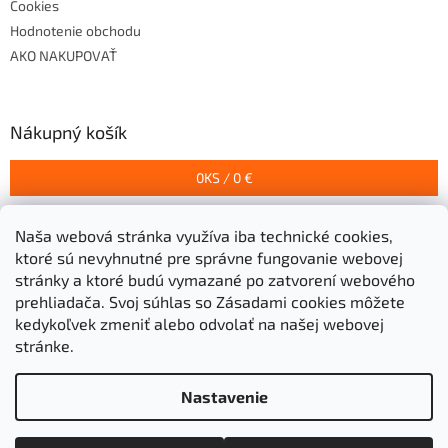
Cookies
Hodnotenie obchodu
AKO NAKUPOVAŤ
Nákupný košík
0
KS /
0 €
Naša webová stránka využíva iba technické cookies,
Prijímame online platby
ktoré sú nevyhnutné pre správne fungovanie webovej
stránky a ktoré budú vymazané po zatvorení webového
prehliadača.
Svoj súhlas so Zásadami cookies môžete
kedykoľvek zmeniť alebo odvolať na našej webovej
stránke.
Vytvoril Shoptet
Nastavenie
Copyright 2026
Stavebniny Grigeľ s.r.o.
. Všetky práva