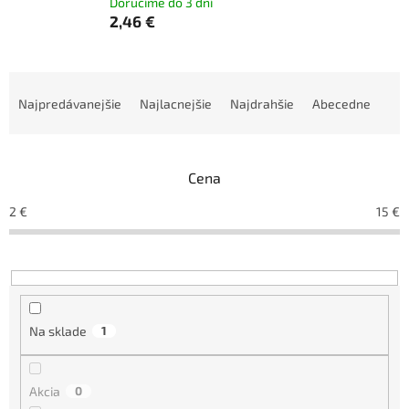
Doručíme do 3 dní
2,46 €
R
a
Najpredávanejšie
Najlacnejšie
Najdrahšie
Abecedne
d
e
n
Cena
i
e
2
€
15
€
p
r
o
d
u
k
Na sklade
1
t
o
v
Akcia
0