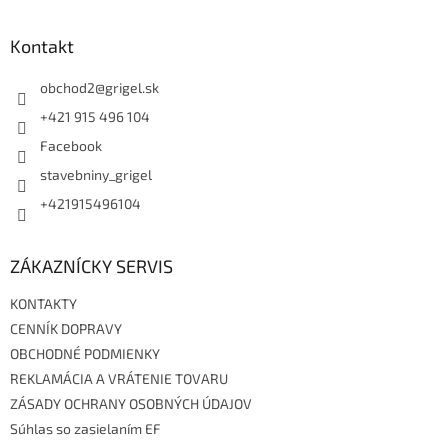
á
d
p
a
ä
Kontakt
c
t
i
i
obchod2
@
grigel.sk
e
p
e
+421 915 496 104
r
Facebook
v
k
stavebniny_grigel
y
v
+421915496104
ý
p
i
ZÁKAZNÍCKY SERVIS
s
u
KONTAKTY
CENNÍK DOPRAVY
OBCHODNÉ PODMIENKY
REKLAMÁCIA A VRÁTENIE TOVARU
ZÁSADY OCHRANY OSOBNÝCH ÚDAJOV
Súhlas so zasielaním EF