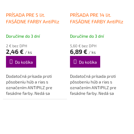
PRÍSADA PRE 5 lit.
PRÍSADA PRE 14 lit.
FASÁDNE FARBY AntiPilz
FASÁDNE FARBY AntiPilz
Doručíme do 3 dní
Doručíme do 3 dní
2 € bez DPH
5,60 € bez DPH
2,46 €
6,89 €
/ ks
/ ks
Do košíka
Do košíka
Dodatočná prísada proti
Dodatočná prísada proti
pôsobeniu húb a rias s
pôsobeniu húb a rias s
označením ANTIPILZ pre
označením ANTIPILZ pre
fasádne farby. Nedá sa
fasádne farby. Nedá sa
objednať samostatne ! Vložte
objednať samostatne ! Vložte
do košíka len...
do košíka len...