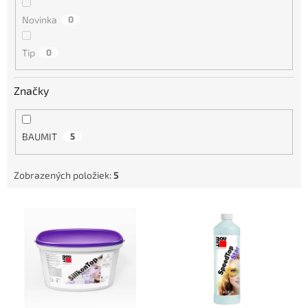
Novinka
0
Tip
0
Značky
BAUMIT
5
Zobrazených položiek:
5
V
ý
p
i
s
p
r