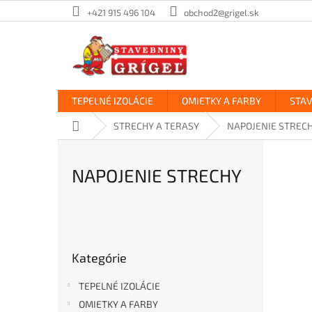
Prejsť
+421 915 496 104
obchod2@grigel.sk
na
obsah
TEPELNÉ IZOLÁCIE
OMIETKY A FARBY
STA
Domov
STRECHY A TERASY
NAPOJENIE STREC
NAPOJENIE STRECHY
B
o
Preskočiť
č
Kategórie
kategórie
n
ý
TEPELNÉ IZOLÁCIE
p
OMIETKY A FARBY
a