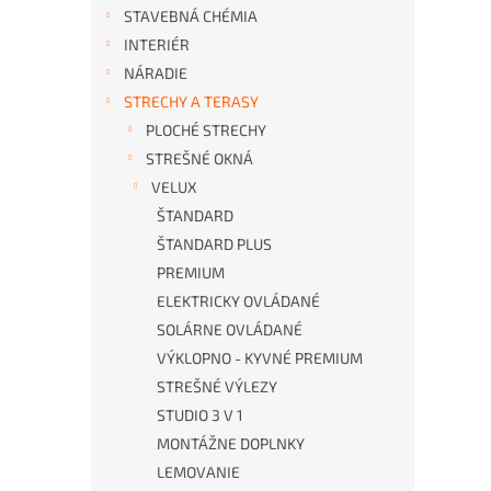
STAVEBNÁ CHÉMIA
n
e
INTERIÉR
l
NÁRADIE
STRECHY A TERASY
PLOCHÉ STRECHY
STREŠNÉ OKNÁ
VELUX
ŠTANDARD
ŠTANDARD PLUS
PREMIUM
ELEKTRICKY OVLÁDANÉ
SOLÁRNE OVLÁDANÉ
VÝKLOPNO - KYVNÉ PREMIUM
STREŠNÉ VÝLEZY
STUDIO 3 V 1
MONTÁŽNE DOPLNKY
LEMOVANIE