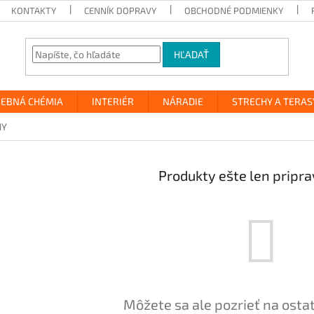
KONTAKTY
CENNÍK DOPRAVY
OBCHODNÉ PODMIENKY
HĽADAŤ
VEBNÁ CHÉMIA
INTERIÉR
NÁRADIE
STRECHY A TERAS
HY
Produkty ešte len pripr
Môžete sa ale pozrieť na osta