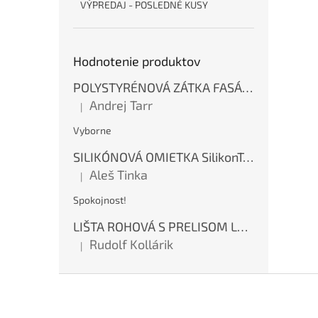
VÝPREDAJ - POSLEDNÉ KUSY
Hodnotenie produktov
POLYSTYRÉNOVÁ ZÁTKA FASÁDNA BIELA 67 mm
Andrej Tarr
|
Hodnotenie produktu je 5 z 5 hviezdičiek.
Vyborne
SILIKÓNOVÁ OMIETKA SilikonTop - 25kg
Aleš Tinka
|
Hodnotenie produktu je 5 z 5 hviezdičiek.
Spokojnost!
LIŠTA ROHOVÁ S PRELISOM LK-LP
Rudolf Kollárik
|
Hodnotenie produktu je 5 z 5 hviezdičiek.
Z
á
p