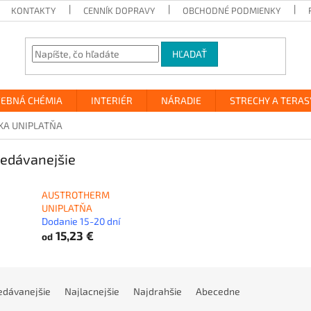
KONTAKTY
CENNÍK DOPRAVY
OBCHODNÉ PODMIENKY
HĽADAŤ
VEBNÁ CHÉMIA
INTERIÉR
NÁRADIE
STRECHY A TERAS
KA UNIPLATŇA
edávanejšie
AUSTROTHERM
UNIPLATŇA
Dodanie 15-20 dní
15,23 €
od
edávanejšie
Najlacnejšie
Najdrahšie
Abecedne