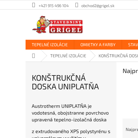
Prejsť
+421 915 496 104
obchod2@grigel.sk
na
obsah
TEPELNÉ IZOLÁCIE
OMIETKY A FARBY
STA
Domov
TEPELNÉ IZOLÁCIE
KONŠTRUKČNÁ DOS
Najpr
KONŠTRUKČNÁ
DOSKA UNIPLATŇA
Austrotherm UNIPLATŇA je
vodotesná, obojstranne povrchovo
upravená tepelno-izolačná doska
R
a
Najpr
z extrudovaného XPS polystyrénu s
d
univerzálnym využitím v