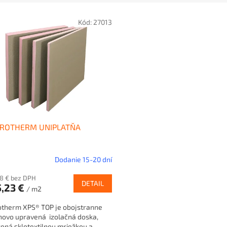
Kód:
27013
ROTHERM UNIPLATŇA
Dodanie 15-20 dní
38 € bez DPH
DETAIL
,23 €
/ m2
otherm XPS® TOP je obojstranne
hovo upravená izolačná doska,
ená sklotextilnou mriežkou a