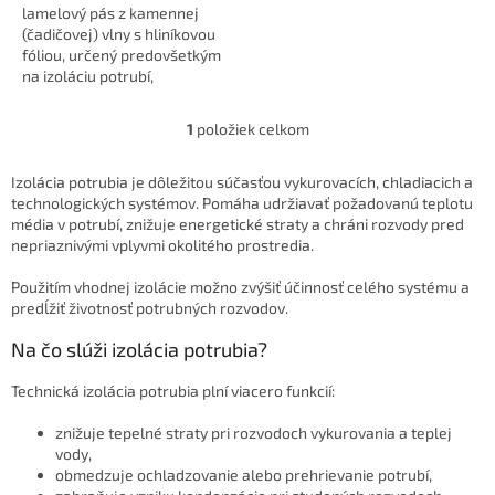
lamelový pás z kamennej
(čadičovej) vlny s hliníkovou
fóliou, určený predovšetkým
na izoláciu potrubí,
vzduchotechniky a
technologických...
1
položiek celkom
O
v
l
Izolácia potrubia je dôležitou súčasťou vykurovacích, chladiacich a
á
technologických systémov. Pomáha udržiavať požadovanú teplotu
d
média v potrubí, znižuje energetické straty a chráni rozvody pred
a
nepriaznivými vplyvmi okolitého prostredia.
c
i
Použitím vhodnej izolácie možno zvýšiť účinnosť celého systému a
e
predĺžiť životnosť potrubných rozvodov.
p
r
Na čo slúži izolácia potrubia?
v
k
Technická izolácia potrubia plní viacero funkcií:
y
v
znižuje tepelné straty pri rozvodoch vykurovania a teplej
ý
vody,
p
obmedzuje ochladzovanie alebo prehrievanie potrubí,
i