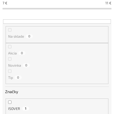
e
7
€
11
€
p
r
o
d
u
k
Na sklade
0
t
o
v
Akcia
0
Novinka
0
Tip
0
Značky
ISOVER
1