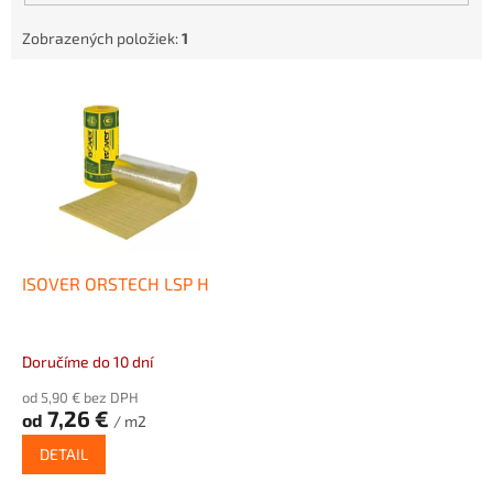
Zobrazených položiek:
1
V
ý
p
i
s
p
r
o
d
ISOVER ORSTECH LSP H
u
k
t
Doručíme do 10 dní
o
od 5,90 € bez DPH
v
7,26 €
od
/ m2
DETAIL