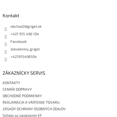
á
p
ä
Kontakt
t
i
obchod2
@
grigel.sk
e
+421 915 496 104
Facebook
stavebniny_grigel
+421915496104
ZÁKAZNÍCKY SERVIS
KONTAKTY
CENNÍK DOPRAVY
OBCHODNÉ PODMIENKY
REKLAMÁCIA A VRÁTENIE TOVARU
ZÁSADY OCHRANY OSOBNÝCH ÚDAJOV
Súhlas so zasielaním EF