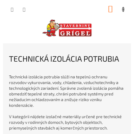
Prejsť
NÁKUP
na
obsah
KOŠÍK
TECHNICKÁ IZOLÁCIA POTRUBIA
Technická izolácia potrubia slúži na tepelnú ochranu
rozvodov vykurovania, vody, chladenia, vzduchotechniky a
technologických zariadení. Správne zvolená izolácia pomáha
obmedziť tepelné straty, chráni potrubné systémy pred
nežiaducim ochladzovaním a znižuje riziko vzniku
kondenzácie.
V kategórii nájdete izolačné materiály určené pre technické
rozvody v rodinných domoch, bytových objektoch,
priemyselných stavbách aj komerčných priestoroch.