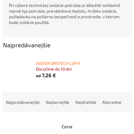
Pri výbere technickej izolácie potrubia je dôležité zohľadniť
najmä typ potrubia, prevádzkovú teplotu, hrúbku izolácie,
požiadavky na požiarnu bezpečnosť a prostredie, v ktorom
bude izolácia použitá.
Najpredávanejšie
ISOVER ORSTECH LSP H
Doručíme do 10 dní
7,26 €
od
R
a
Najpredávanejšie
Najlacnejšie
Najdrahšie
Abecedne
d
e
n
Cena
i