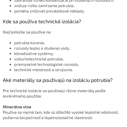
zabraňuje vzniku kondenzácie pri studených rozvodoch,
s
znižuje riziko zamŕzania potrubia,
u
pomáha znižovať prevádzkové náklady.
Kde sa používa technická izolácia?
Najčastejšie sa používa na:
potrubia kúrenia,
rozvody teplej a studenej vody,
klimatizačné systémy,
vzduchotechnické potrubia,
priemyselné technologické rozvody,
technické miestnosti a strojovne.
Aké materiály sa používajú na izoláciu potrubia?
Pre technické izolácie sa používajú rôzne materiály podľa
konkrétneho použitia:
Minerálna vlna
Používa sa najmä tam, kde sú dôležité vysoké teplotné odolnosti,
požiarna bezpečnosť a tepelnoizolačné vlastnosti.