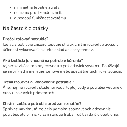
minimálne tepelné straty,
ochranu proti kondenzácii,
dlhodobú funkčnosť systému.
Najčastejšie otázky
Prečo izolovať potrubie?
Izolácia potrubia znižuje tepelné straty, chráni rozvody a zvyšuje
účinnosť vykurovacích alebo chladiacich systémov.
Aká izolácia je vhodná na potrubie kúrenia?
Výber závisí od teploty rozvodu a požiadaviek systému. Používajú
sa napríklad minerálne, penové alebo špeciálne technické izolácie.
Treba izolovať aj vodovodné potrubie?
Áno, najmä rozvody studenej vody, teplej vody a potrubia vedené v
nevykurovaných priestoroch.
Chráni izolácia potrubia pred zamrznutím?
Správne navrhnutá izolácia pomáha spomaliť ochladzovanie
potrubia, ale pri riziku zamrznutia treba riešiť aj ďalšie opatrenia.
Z