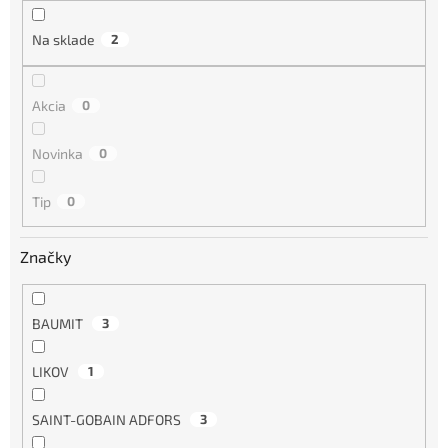
u
k
Na sklade
2
t
o
v
Akcia
0
Novinka
0
Tip
0
Značky
BAUMIT
3
LIKOV
1
SAINT-GOBAIN ADFORS
3