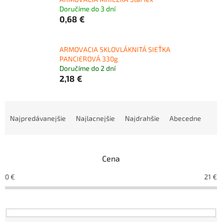
Doručíme do 3 dní
0,68 €
ARMOVACIA SKLOVLÁKNITÁ SIEŤKA
PANCIEROVÁ 330g
Doručíme do 2 dní
2,18 €
R
a
Najpredávanejšie
Najlacnejšie
Najdrahšie
Abecedne
d
e
n
Cena
i
e
0
€
21
€
p
r
o
d