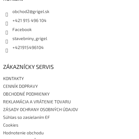
c
t
i
i
obchod2
@
grigel.sk
e
p
e
+421 915 496 104
r
Facebook
v
k
stavebniny_grigel
y
v
+421915496104
ý
p
i
ZÁKAZNÍCKY SERVIS
s
u
KONTAKTY
CENNÍK DOPRAVY
OBCHODNÉ PODMIENKY
REKLAMÁCIA A VRÁTENIE TOVARU
ZÁSADY OCHRANY OSOBNÝCH ÚDAJOV
Súhlas so zasielaním EF
Cookies
Hodnotenie obchodu