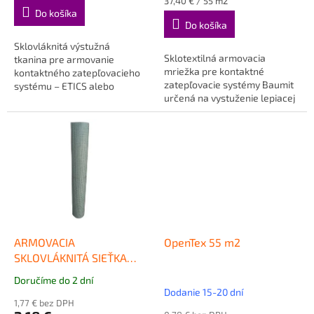
cena:
Jednotková
37,40 € / 55 m2
z
cena:
Do košíka
5
Do košíka
hviezdičiek.
Sklovláknitá výstužná
Sklotextilná armovacia
tkanina pre armovanie
mriežka pre kontaktné
kontaktného zatepľovacieho
zatepľovacie systémy Baumit
systému – ETICS alebo
určená na vystuženie lepiacej
vnútorných a vonkajších
malty.
omietok Predaj aj...
ARMOVACIA
OpenTex 55 m2
SKLOVLÁKNITÁ SIEŤKA
PANCIEROVÁ 330g
Doručíme do 2 dní
Priemerné
Dodanie 15-20 dní
hodnotenie
1,77 € bez DPH
produktu