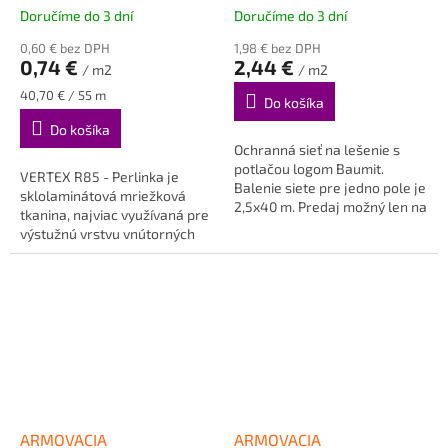
Doručíme do 3 dní
Doručíme do 3 dní
0,60 € bez DPH
1,98 € bez DPH
0,74 €
2,44 €
/ m2
/ m2
Jednotková
40,70 € / 55 m
Do košíka
cena:
Do košíka
Ochranná sieť na lešenie s
potlačou logom Baumit.
VERTEX R85 - Perlinka je
Balenie siete pre jedno pole je
sklolaminátová mriežková
2,5x40 m. Predaj možný len na
tkanina, najviac využívaná pre
celé balenie 100m2
výstužnú vrstvu vnútorných
omietok pri...
ARMOVACIA
ARMOVACIA