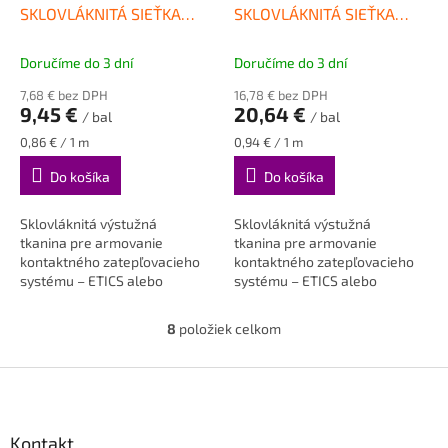
SKLOVLÁKNITÁ SIEŤKA
SKLOVLÁKNITÁ SIEŤKA
VERTEX R117 11 m2
VERTEX R117 22 m2
Doručíme do 3 dní
Doručíme do 3 dní
7,68 € bez DPH
16,78 € bez DPH
9,45 €
20,64 €
/ bal
/ bal
Jednotková
Jednotková
0,86 € / 1 m
0,94 € / 1 m
cena:
cena:
Do košíka
Do košíka
Sklovláknitá výstužná
Sklovláknitá výstužná
tkanina pre armovanie
tkanina pre armovanie
kontaktného zatepľovacieho
kontaktného zatepľovacieho
systému – ETICS alebo
systému – ETICS alebo
vnútorných a vonkajších
vnútorných a vonkajších
omietok...
omietok...
8
položiek celkom
O
v
l
Z
á
á
d
p
a
ä
Kontakt