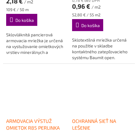
2,18 €
0,78 € bez DPH
/ m2
je
0,96 €
/ m2
5,0
Jednotková
109 € / 50 m
cena:
Jednotková
52,80 € / 55 m2
z
cena:
Do košíka
5
Do košíka
hviezdičiek.
Sklovláknitá pancierová
Sklotextilná mriežka určená
armovacia mriežka je určená
na použitie v skladbe
na vystužovanie omietkových
kontaktného zatepľovacieho
vrstiev minerálnych a
systému Baumit open.
plastových omietok a ako
Dodávaná výlučne s týmto
výstuž v...
systémom,...
ARMOVACIA VÝSTUŽ
OCHRANNÁ SIEŤ NA
OMIETOK R85 PERLINKA
LEŠENIE