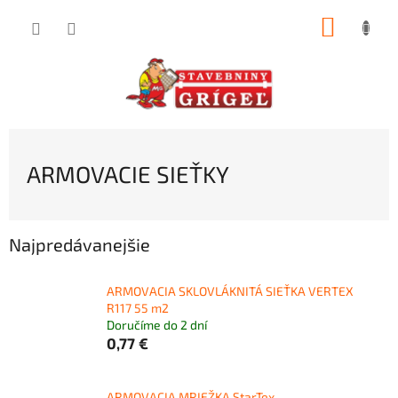
Prejsť
NÁKUP
na
obsah
KOŠÍK
ARMOVACIE SIEŤKY
Najpredávanejšie
ARMOVACIA SKLOVLÁKNITÁ SIEŤKA VERTEX
R117 55 m2
Doručíme do 2 dní
0,77 €
ARMOVACIA MRIEŽKA StarTex