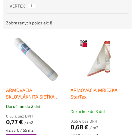
VERTEX
1
Zobrazených položiek:
8
V
ý
p
i
s
p
r
o
d
ARMOVACIA
ARMOVACIA MRIEŽKA
u
SKLOVLÁKNITÁ SIEŤKA
StarTex
k
VERTEX R117 55 m2
Doručíme do 2 dní
Priemerné
t
Doručíme do 3 dní
hodnotenie
o
0,63 € bez DPH
produktu
0,77 €
0,55 € bez DPH
v
/ m2
je
0,68 €
/ m2
5,0
Jednotková
42,35 € / 55 m2