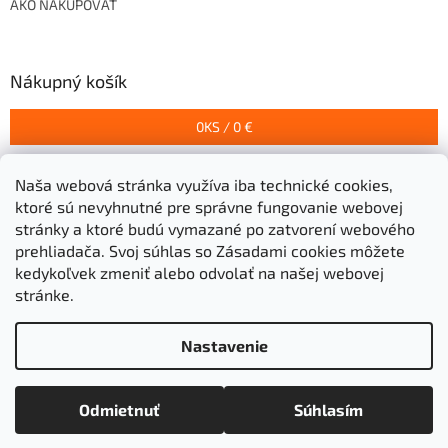
AKO NAKUPOVAŤ
Nákupný košík
0
KS /
0 €
Naša webová stránka využíva iba technické cookies,
Prijímame online platby
ktoré sú nevyhnutné pre správne fungovanie webovej
stránky a ktoré budú vymazané po zatvorení webového
prehliadača.
Svoj súhlas so Zásadami cookies môžete
kedykoľvek zmeniť alebo odvolať na našej webovej
stránke.
Vytvoril Shoptet
Nastavenie
Copyright 2026
Stavebniny Grigeľ s.r.o.
. Všetky práva
Odmietnuť
Súhlasím
vyhradené.
Upraviť nastavenie cookies