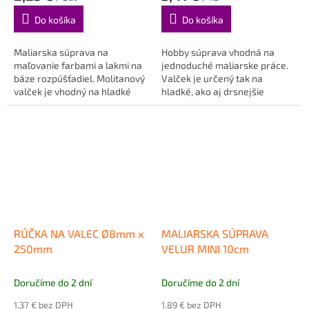
Do košíka
Do košíka
Maliarska súprava na
Hobby súprava vhodná na
maľovanie farbami a lakmi na
jednoduché maliarske práce.
báze rozpúšťadiel. Molitanový
Valček je určený tak na
valček je vhodný na hladké
hladké, ako aj drsnejšie
povrchy.
povrchy.
RÚČKA NA VALEC Ø8mm x
MALIARSKA SÚPRAVA
250mm
VELUR MINI 10cm
Doručíme do 2 dní
Doručíme do 2 dní
1,37 € bez DPH
1,89 € bez DPH