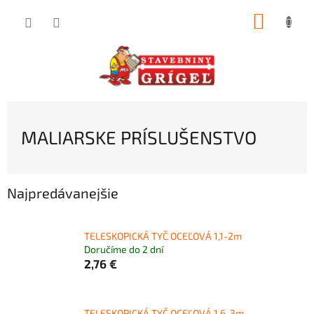
Prejsť
NÁKUP
na
obsah
KOŠÍK
MALIARSKE PRÍSLUŠENSTVO
Najpredávanejšie
TELESKOPICKÁ TYČ OCEĽOVÁ 1,1-2m
Doručíme do 2 dní
2,76 €
TELESKOPICKÁ TYČ OCEĽOVÁ 1,6-3m