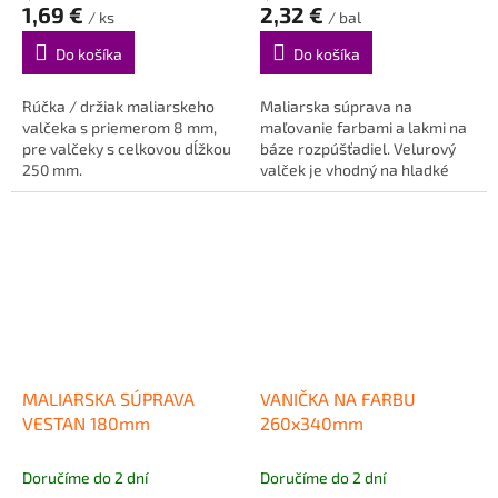
1,69 €
2,32 €
/ ks
/ bal
Do košíka
Do košíka
Rúčka / držiak maliarskeho
Maliarska súprava na
valčeka s priemerom 8 mm,
maľovanie farbami a lakmi na
pre valčeky s celkovou dĺžkou
báze rozpúšťadiel. Velurový
250 mm.
valček je vhodný na hladké
povrchy.
MALIARSKA SÚPRAVA
VANIČKA NA FARBU
VESTAN 180mm
260x340mm
Doručíme do 2 dní
Doručíme do 2 dní