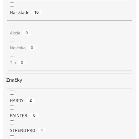
u
k
Na sklade
16
t
o
v
Akcia
0
Novinka
0
Tip
0
Značky
HARDY
2
PAINTER
6
STREND PRO
1