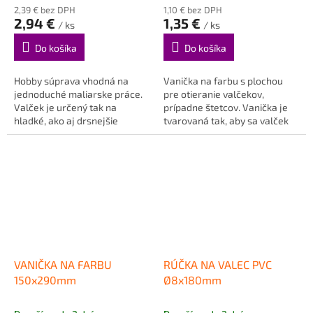
2,39 € bez DPH
1,10 € bez DPH
2,94 €
1,35 €
/ ks
/ ks
Do košíka
Do košíka
Hobby súprava vhodná na
Vanička na farbu s plochou
jednoduché maliarske práce.
pre otieranie valčekov,
Valček je určený tak na
prípadne štetcov. Vanička je
hladké, ako aj drsnejšie
tvarovaná tak, aby sa valček
povrchy.
neponoril celý do farby a...
VANIČKA NA FARBU
RÚČKA NA VALEC PVC
150x290mm
Ø8x180mm