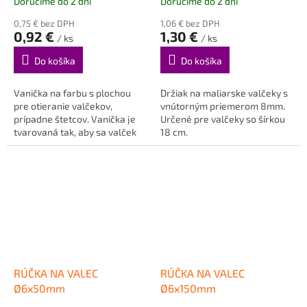
Doručíme do 2 dní
Doručíme do 2 dní
0,75 € bez DPH
1,06 € bez DPH
0,92 €
1,30 €
/ ks
/ ks
Do košíka
Do košíka
Vanička na farbu s plochou
Držiak na maliarske valčeky s
pre otieranie valčekov,
vnútorným priemerom 8mm.
prípadne štetcov. Vanička je
Určené pre valčeky so šírkou
tvarovaná tak, aby sa valček
18 cm.
neponoril celý do farby a...
RÚČKA NA VALEC
RÚČKA NA VALEC
Ø6x50mm
Ø6x150mm