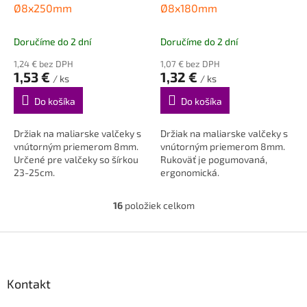
Ø8x250mm
Ø8x180mm
Doručíme do 2 dní
Doručíme do 2 dní
1,24 € bez DPH
1,07 € bez DPH
1,53 €
1,32 €
/ ks
/ ks
Do košíka
Do košíka
Držiak na maliarske valčeky s
Držiak na maliarske valčeky s
vnútorným priemerom 8mm.
vnútorným priemerom 8mm.
Určené pre valčeky so šírkou
Rukoväť je pogumovaná,
23-25cm.
ergonomická.
16
položiek celkom
O
v
l
Z
á
á
d
p
a
ä
Kontakt
c
t
i