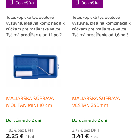
Do košíka
Do košíka
Teleskopická tyč oceľová
Teleskopická tyč oceľová
výsuvná, ideálna kombinácia k
výsuvná, ideálna kombinácia k
rúčkam pre maliarske valce.
rúčkam pre maliarske valce.
Tyč má predĺženie od 1,1 po 2
Tyč má predĺženie od 1,6 po 3
metre.
metre.
MALIARSKA SÚPRAVA
MALIARSKA SÚPRAVA
MOLITAN MINI 10 cm
VESTAN 250mm
Doručíme do 2 dní
Doručíme do 2 dní
1,83 € bez DPH
2,77 € bez DPH
2,25 €
3,41 €
/ bal
/ ks