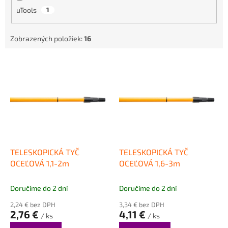
uTools
1
Zobrazených položiek:
16
V
ý
p
i
s
p
r
o
d
TELESKOPICKÁ TYČ
TELESKOPICKÁ TYČ
u
OCEĽOVÁ 1,1-2m
OCEĽOVÁ 1,6-3m
k
t
Doručíme do 2 dní
Doručíme do 2 dní
o
2,24 € bez DPH
3,34 € bez DPH
v
2,76 €
4,11 €
/ ks
/ ks