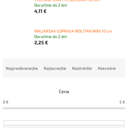
Doručíme do 2 dní
4,11 €
MALIARSKA SÚPRAVA MOLITAN MINI 10 cm
Doručíme do 2 dní
2,25 €
R
a
Najpredávanejšie
Najlacnejšie
Najdrahšie
Abecedne
d
e
n
Cena
i
e
0
€
5
€
p
r
o
d