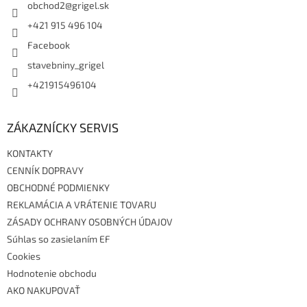
i
obchod2
@
grigel.sk
e
p
e
+421 915 496 104
r
Facebook
v
k
stavebniny_grigel
y
v
+421915496104
ý
p
i
ZÁKAZNÍCKY SERVIS
s
u
KONTAKTY
CENNÍK DOPRAVY
OBCHODNÉ PODMIENKY
REKLAMÁCIA A VRÁTENIE TOVARU
ZÁSADY OCHRANY OSOBNÝCH ÚDAJOV
Súhlas so zasielaním EF
Cookies
Hodnotenie obchodu
AKO NAKUPOVAŤ