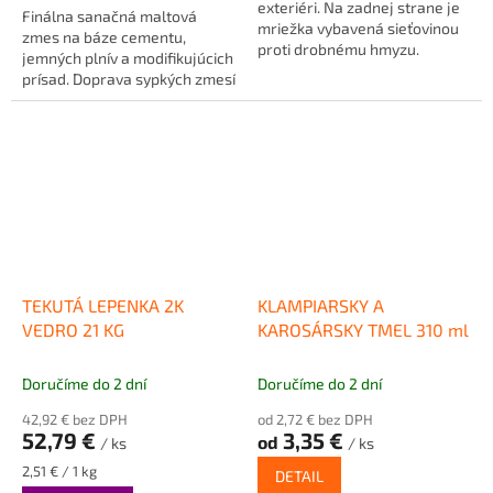
exteriéri. Na zadnej strane je
Finálna sanačná maltová
mriežka vybavená sieťovinou
zmes na báze cementu,
proti drobnému hmyzu.
jemných plnív a modifikujúcich
prísad. Doprava sypkých zmesí
- 1,20 eur s DPH /...
TEKUTÁ LEPENKA 2K
KLAMPIARSKY A
VEDRO 21 KG
KAROSÁRSKY TMEL 310 ml
Doručíme do 2 dní
Doručíme do 2 dní
42,92 € bez DPH
od 2,72 € bez DPH
52,79 €
3,35 €
od
/ ks
/ ks
Jednotková
2,51 € / 1 kg
DETAIL
cena: