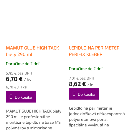
MAMUT GLUE HIGH TACK
LEPIDLO NA PERIMETER
biely 290 ml
PERIFIX KLEBER
Doručíme do 2 dní
Priemerné
Doručíme do 2 dní
hodnotenie
5,45 € bez DPH
produktu
6,70 €
7,01 € bez DPH
/ ks
je
8,62 €
/ ks
5,0
Jednotková
6,70 € / 1 ks
cena:
z
Do košíka
Do košíka
5
hviezdičiek.
Lepidlo na perimeter je
MAMUT GLUE HIGH TACK biely
jednozložková nízkoexpanzná
290 ml je profesionálne
polyuretánová pena,
montážne lepidlo na báze MS
špeciálne vyvinutá na
polymérov s mimoriadne
požiadavku lepenia ľahkých