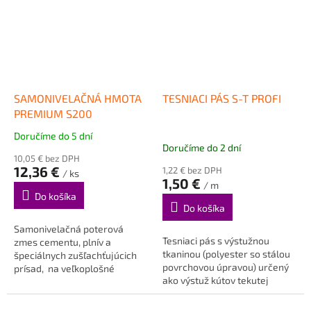
SAMONIVELAČNÁ HMOTA
TESNIACI PÁS S-T PROFI
PREMIUM S200
Doručíme do 5 dní
Priemerné
Doručíme do 2 dní
hodnotenie
10,05 € bez DPH
produktu
12,36 €
1,22 € bez DPH
/ ks
je
1,50 €
/ m
5,0
Do košíka
z
Do košíka
5
Samonivelačná poterová
hviezdičiek.
Tesniaci pás s výstužnou
zmes cementu, plnív a
tkaninou (polyester so stálou
špeciálnych zušľachťujúcich
povrchovou úpravou) určený
prísad, na veľkoplošné
ako výstuž kútov tekutej
vyrovnávanie nerovností
hydroizolácii.
betónových...