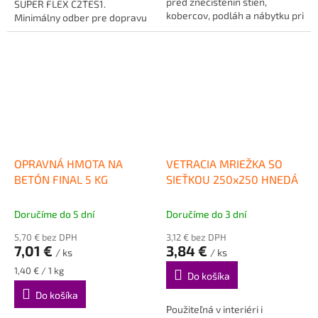
pred znečistenín stien,
SUPER FLEX C2TES1.
kobercov, podláh a nábytku pri
Minimálny odber pre dopravu
maľovaní bytu, či iných...
je 10 vriec. Možnosť...
OPRAVNÁ HMOTA NA
VETRACIA MRIEŽKA SO
BETÓN FINAL 5 KG
SIEŤKOU 250x250 HNEDÁ
Doručíme do 5 dní
Doručíme do 3 dní
5,70 € bez DPH
3,12 € bez DPH
7,01 €
3,84 €
/ ks
/ ks
Jednotková
1,40 € / 1 kg
Do košíka
cena:
Do košíka
Použiteľná v interiéri i