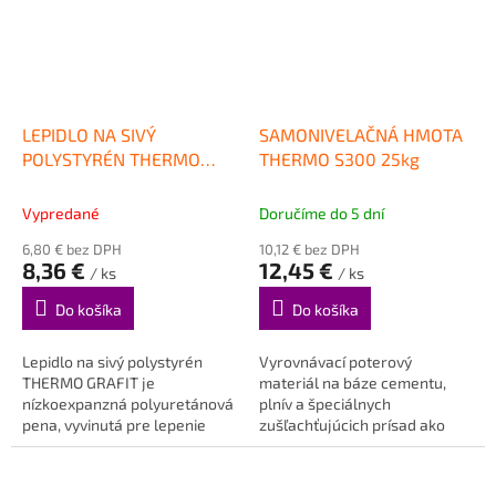
LEPIDLO NA SIVÝ
SAMONIVELAČNÁ HMOTA
POLYSTYRÉN THERMO
THERMO S300 25kg
GRAFIT
Vypredané
Doručíme do 5 dní
6,80 € bez DPH
10,12 € bez DPH
8,36 €
12,45 €
/ ks
/ ks
Do košíka
Do košíka
Lepidlo na sivý polystyrén
Vyrovnávací poterový
THERMO GRAFIT je
materiál na báze cementu,
nízkoexpanzná polyuretánová
plnív a špeciálnych
pena, vyvinutá pre lepenie
zušľachťujúcich prísad ako
ľahkých izolačných materiálov
vyrovnávacia vrstva na
a...
vykurované podlahy....