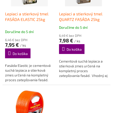
r
d
o
u
d
k
Lepiaci a stierkový tmel
Lepiaci a stierkový tmel
u
t
FASÁDA ELASTIC 25kg
QUARTZ FASÁDA 25kg
k
o
Doručíme do 5 dní
Priemerné
t
v
Doručíme do 5 dní
hodnotenie
o
6,49 € bez DPH
produktu
7,98 €
6,46 € bez DPH
v
/ ks
je
7,95 €
/ ks
5,0
Do košíka
z
Do košíka
5
Cementová suchá lepiaca a
hviezdičiek.
Fasáda Elastic je cementová
stierková zmes určená na
suchá lepiaca a stierková
kompletný proces
zmes určená na kompletný
zatepľovania fasád. Vhodný aj
proces zatepľovania fasád.
na grafitové izolanty (EPS)...
Doprava sypkých zmesí -...