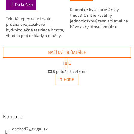
Do košíka
Klampiarsky a karosársky
tmel 310 ml je kvalitný
Tekutá lepenka je trvalo
jednozložkový tesniaci tmel na
pružná dvojzložková
báze akrylátovej emulzie,
hydroizolačná tesniaca hmota,
určený na tmelenie a opravy...
vhodná pod obklady a dlažby.
Upozornenie: Tekutá lepenka...
NAČÍTAŤ 18 ĎALŠÍCH
S
1
13
t
O
r
228
položiek celkom
v
á
l
HORE
n
á
k
d
o
v
Z
a
a
c
á
n
i
p
i
e
ä
Kontakt
e
p
t
r
i
obchod2
@
grigel.sk
v