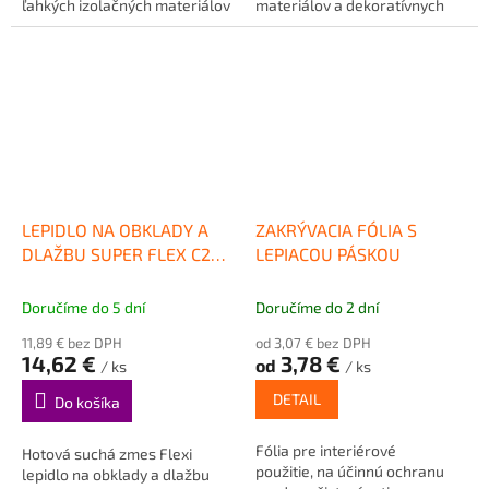
ľahkých izolačných materiálov
materiálov a dekoratívnych
EPS a XPS.
prvkov z EPS a XPS.
LEPIDLO NA OBKLADY A
ZAKRÝVACIA FÓLIA S
DLAŽBU SUPER FLEX C2TE
LEPIACOU PÁSKOU
S1
Doručíme do 5 dní
Doručíme do 2 dní
11,89 € bez DPH
od 3,07 € bez DPH
14,62 €
3,78 €
od
/ ks
/ ks
DETAIL
Do košíka
Fólia pre interiérové
Hotová suchá zmes Flexi
použitie, na účinnú ochranu
lepidlo na obklady a dlažbu