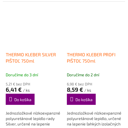
vysokou počiatočnou
izolačných...
priľnavosťou až...
THERMO KLEBER SILVER
THERMO KLEBER PROFI
PIŠTOĽ 750ml
PIŠTOĽ 750ml
Doručíme do 3 dní
Doručíme do 2 dní
5,21 € bez DPH
6,98 € bez DPH
6,41 €
8,59 €
/ ks
/ ks
Do košíka
Do košíka
Jednozložkové nízkoexpanzné
Jednozložkové nízkoexpanzné
polyuretánové lepidlo rady
polyuretánové lepidlo, určené
Silver, určené na lepenie
na lepenie ľahkých izolačných