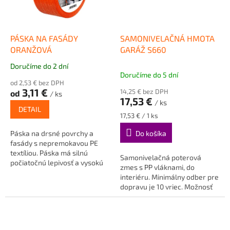
PÁSKA NA FASÁDY
SAMONIVELAČNÁ HMOTA
ORANŽOVÁ
GARÁŽ S660
Doručíme do 2 dní
Priemerné
Doručíme do 5 dní
hodnotenie
od 2,53 € bez DPH
produktu
3,11 €
14,25 € bez DPH
od
/ ks
je
17,53 €
/ ks
5,0
DETAIL
Jednotková
17,53 € / 1 ks
z
cena:
5
Páska na drsné povrchy a
Do košíka
hviezdičiek.
fasády s nepremokavou PE
textíliou. Páska má silnú
Samonivelačná poterová
počiatočnú lepivosť a vysokú
zmes s PP vláknami, do
priľnavosť, nezanecháva...
interiéru. Minimálny odber pre
dopravu je 10 vriec. Možnosť
bezplatného osobného
odberu...