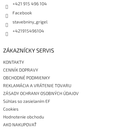
e
k
+421 915 496 104
y
Facebook
v
ý
stavebniny_grigel
p
+421915496104
i
s
u
ZÁKAZNÍCKY SERVIS
KONTAKTY
CENNÍK DOPRAVY
OBCHODNÉ PODMIENKY
REKLAMÁCIA A VRÁTENIE TOVARU
ZÁSADY OCHRANY OSOBNÝCH ÚDAJOV
Súhlas so zasielaním EF
Cookies
Hodnotenie obchodu
AKO NAKUPOVAŤ