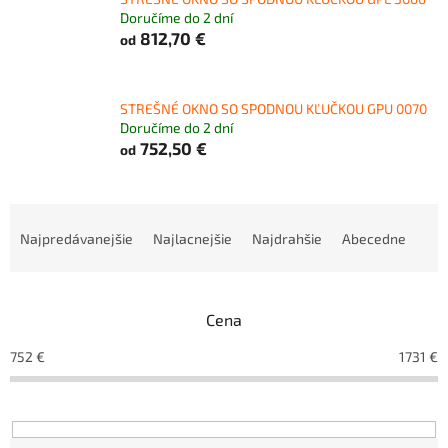
Doručíme do 2 dní
812,70 €
od
STREŠNÉ OKNO SO SPODNOU KĽUČKOU GPU 0070
Doručíme do 2 dní
752,50 €
od
R
a
Najpredávanejšie
Najlacnejšie
Najdrahšie
Abecedne
d
e
n
Cena
i
e
752
€
1731
€
p
r
o
d