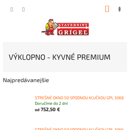
Prejsť
NÁKUP
na
obsah
KOŠÍK
VÝKLOPNO - KYVNÉ PREMIUM
Najpredávanejšie
STREŠNÉ OKNO SO SPODNOU KĽUČKOU GPL 3068
Doručíme do 2 dní
752,50 €
od
STREŠNÉ OKNO SO SPODNOU KĽUČKOU GPL 3066