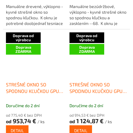
Manuálne drevené, výklopno -
Manuálne bezúdržbové,
kyvné strešné okno so
výklopno - kyvné strešné okno
spodnou kľučkou. K oknu je
so spodnou kľučkou a
potrebné doobjednať tesniace
zasklením --68. K oknu je
lemovanie podľa hrúbky...
potrebné doobjednať
tesniace...
Doprava od
Doprava od
výrobcu
výrobcu
Doprava
Doprava
ZDARMA
ZDARMA
STREŠNÉ OKNO SO
STREŠNÉ OKNO SO
SPODNOU KĽUČKOU GPU
SPODNOU KĽUČKOU GPU
0066
0062
Doručíme do 2 dní
Doručíme do 2 dní
od 775,40 € bez DPH
od 914,53 € bez DPH
953,74 €
1 124,87 €
od
od
/ ks
/ ks
DETAIL
DETAIL