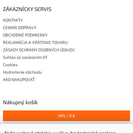
p
i
ZÁKAZNÍCKY SERVIS
s
u
KONTAKTY
CENNÍK DOPRAVY
OBCHODNÉ PODMIENKY
REKLAMÁCIA A VRÁTENIE TOVARU
ZÁSADY OCHRANY OSOBNÝCH ÚDAJOV
Súhlas so zasielaním EF
Cookies
Hodnotenie obchodu
AKO NAKUPOVAŤ
Nákupný košík
0
KS /
0 €
Naša webová stránka využíva iba technické cookies,