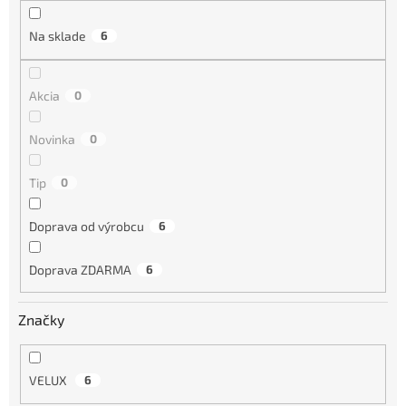
u
k
Na sklade
6
t
o
v
Akcia
0
Novinka
0
Tip
0
Doprava od výrobcu
6
Doprava ZDARMA
6
Značky
VELUX
6