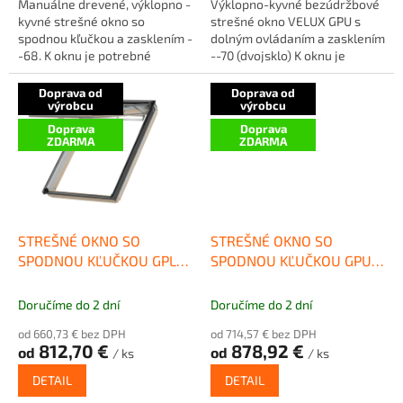
Manuálne drevené, výklopno -
Výklopno-kyvné bezúdržbové
kyvné strešné okno so
strešné okno VELUX GPU s
spodnou kľučkou a zasklením -
dolným ovládaním a zasklením
-68. K oknu je potrebné
--70 (dvojsklo) K oknu je
doobjednať tesniace
potrebné doobjednať
lemovanie...
tesniace...
Doprava od
Doprava od
výrobcu
výrobcu
Doprava
Doprava
ZDARMA
ZDARMA
STREŠNÉ OKNO SO
STREŠNÉ OKNO SO
SPODNOU KĽUČKOU GPL
SPODNOU KĽUČKOU GPU
3066
0068
Doručíme do 2 dní
Doručíme do 2 dní
od 660,73 € bez DPH
od 714,57 € bez DPH
812,70 €
878,92 €
od
od
/ ks
/ ks
DETAIL
DETAIL