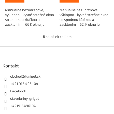
Manuálne bezúdržbové,
Manuálne bezúdržbové,
výklopno - kyvné strešné okno
výklopno - kyvné strešné okno
so spodnou kľučkou a
so spodnou kľučkou a
zasklením --66 K oknu je
zasklením --62. K oknu je
potrebné doobjednať tesniace
potrebné doobjednať
lemovanie...
tesniace...
6
položiek celkom
O
v
l
Z
á
á
d
p
a
ä
Kontakt
c
t
i
i
obchod2
@
grigel.sk
e
p
e
+421 915 496 104
r
Facebook
v
k
stavebniny_grigel
y
v
+421915496104
ý