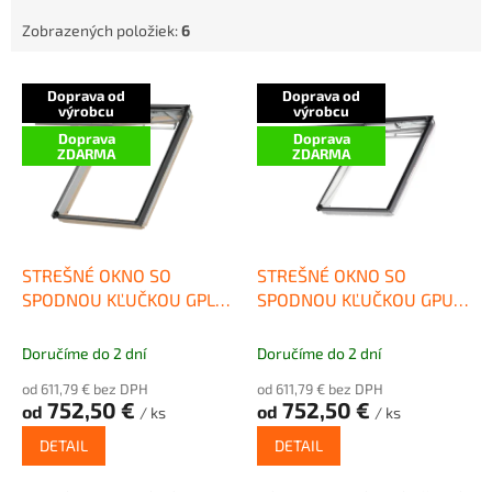
Zobrazených položiek:
6
V
Doprava od
Doprava od
ý
výrobcu
výrobcu
p
Doprava
Doprava
i
ZDARMA
ZDARMA
s
p
r
o
d
STREŠNÉ OKNO SO
STREŠNÉ OKNO SO
u
SPODNOU KĽUČKOU GPL
SPODNOU KĽUČKOU GPU
k
3068
0070
t
Doručíme do 2 dní
Doručíme do 2 dní
o
od 611,79 € bez DPH
od 611,79 € bez DPH
v
752,50 €
752,50 €
od
od
/ ks
/ ks
DETAIL
DETAIL