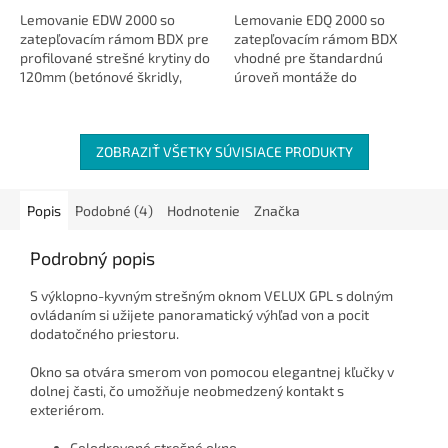
Lemovanie EDW 2000 so
Lemovanie EDQ 2000 so
zatepľovacím rámom BDX pre
zatepľovacím rámom BDX
profilované strešné krytiny do
vhodné pre štandardnú
120mm (betónové škridly,
úroveň montáže do
keramické alebo plechové
plechových panelov, výška
krytiny).
stojatej...
ZOBRAZIŤ VŠETKY SÚVISIACE PRODUKTY
Popis
Podobné (4)
Hodnotenie
Značka
Podrobný popis
S výklopno-kyvným strešným oknom VELUX GPL s dolným
ovládaním si užijete panoramatický výhľad von a pocit
dodatočného priestoru.
Okno sa otvára smerom von pomocou elegantnej kľučky v
dolnej časti, čo umožňuje neobmedzený kontakt s
exteriérom.
Celodrevené strešné okno