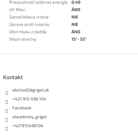
Priepustnosť solárnej energie
:
0,49
UV filter
:
ÁNO
Samočistiaca vrstva
:
NIE
Úprava proti roseniu
:
NIE
Útlm hluku z dažďa
:
ÁNO
Sklon strechy
:
15°- 55°
Z
á
p
ä
Kontakt
t
i
obchod2
@
grigel.sk
e
+421 915 496 104
Facebook
stavebniny_grigel
+421915496104