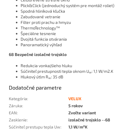
Plick&Click (jednoduchý systém pre montáž roliet)
Spodná hliníková kľučka
Zabudované vetranie
Filter proti prachu a hmyzu
ThermoTechnology™
Špeciálne tesnenie
Dvojitá funkcia otvárania
Panoramatický výhľad
68 Bezpečné izolačné trojsklo
Redukcia vonkajšieho hluku
Súčiniteľ prestupnosti tepla oknom U
: 1,1 W/m2.K
w
Hlukový útlm R
: 35 dB
w
Dodatočné parametre
Kategória
:
VELUX
Záruka
:
5 rokov
EAN
:
Zvoľte variant
Zasklenie
:
izolačné trojsklo --68
Súčiniteľ prestupu tepla Uw
:
1,1 W/m²K