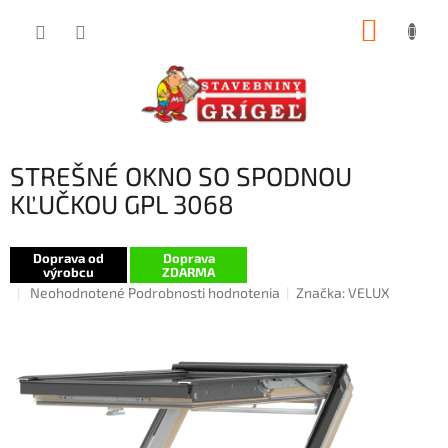
Prejsť
NÁKUP
na
obsah
KOŠÍK
STREŠNÉ OKNO SO SPODNOU
KĽUČKOU GPL 3068
Doprava od
Doprava
výrobcu
ZDARMA
Priemerné
Neohodnotené
Podrobnosti hodnotenia
Značka:
VELUX
hodnotenie
produktu
je
0,0
z
5
hviezdičiek.