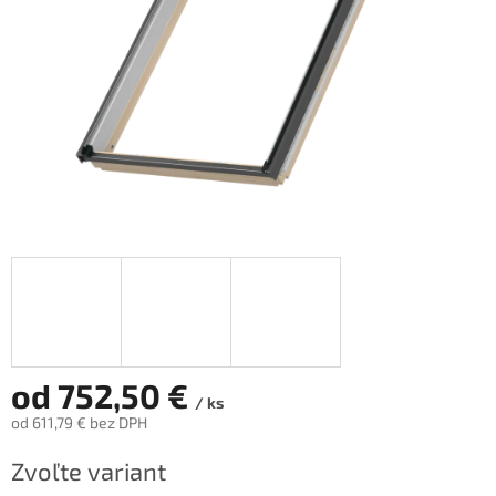
od
752,50 €
/ ks
od
611,79 €
bez DPH
Jednotková
Zvoľte variant
cena: