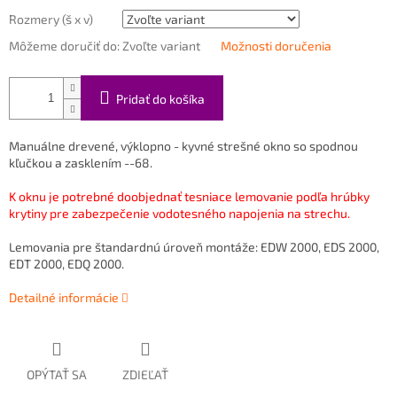
Rozmery (š x v)
Môžeme doručiť do:
Zvoľte variant
Možnosti doručenia
Pridať do košíka
Manuálne drevené, výklopno - kyvné strešné okno so spodnou
kľučkou a zasklením --68.
K oknu je potrebné doobjednať tesniace lemovanie podľa hrúbky
krytiny pre zabezpečenie vodotesného napojenia na strechu.
Lemovania pre štandardnú úroveň montáže: EDW 2000, EDS 2000,
EDT 2000, EDQ 2000.
Detailné informácie
OPÝTAŤ SA
ZDIEĽAŤ