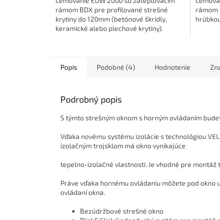
Lemovanie EDW 2000 so zatepľovacím
Lemovan
rámom BDX pre profilované strešné
rámom B
krytiny do 120mm (betónové škridly,
hrúbko
keramické alebo plechové krytiny).
Popis
Podobné (4)
Hodnotenie
Zn
Podrobný popis
S týmto strešným oknom s horným ovládaním budete
Vďaka novému systému izolácie s technológiou VE
izolačným trojsklom má okno vynikajúce
tepelno-izolačné vlastnosti. Je vhodné pre montáž 
Práve vďaka hornému ovládaniu môžete pod okno umi
ovládaní okna.
Bezúdržbové strešné okno