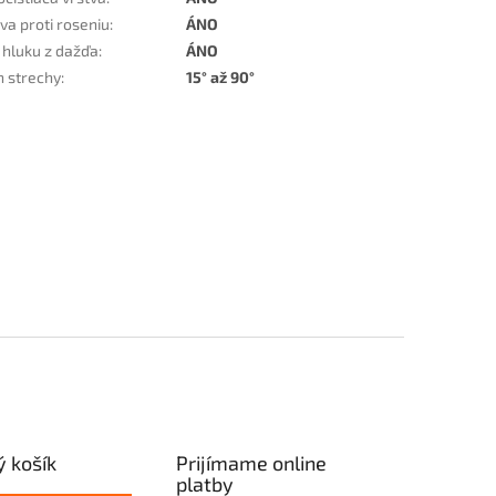
va proti roseniu
:
ÁNO
 hluku z dažďa
:
ÁNO
n strechy
:
15° až 90°
 košík
Prijímame online
platby