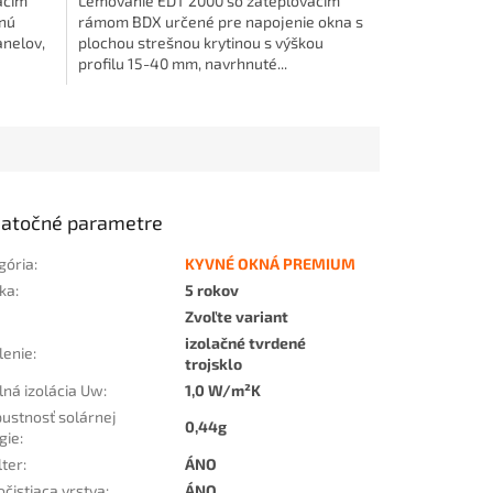
acím
Lemovanie EDT 2000 so zatepľovacím
nú
rámom BDX určené pre napojenie okna s
nelov,
plochou strešnou krytinou s výškou
profilu 15-40 mm, navrhnuté...
atočné parametre
gória
:
KYVNÉ OKNÁ PREMIUM
ka
:
5 rokov
Zvoľte variant
izolačné tvrdené
lenie
:
trojsklo
lná izolácia Uw
:
1,0 W/m²K
pustnosť solárnej
0,44g
gie
:
lter
:
ÁNO
čistiaca vrstva
:
ÁNO