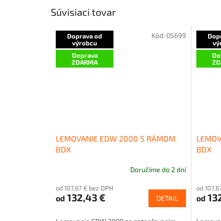
Súvisiaci tovar
Kód:
05699
Doprava od
Dop
výrobcu
vý
Doprava
Do
ZDARMA
ZD
LEMOVANIE EDW 2000 S RÁMOM
LEMOV
BDX
BDX
Doručíme do 2 dní
od 107,67 € bez DPH
od 107,6
132,43 €
132
od
od
DETAIL