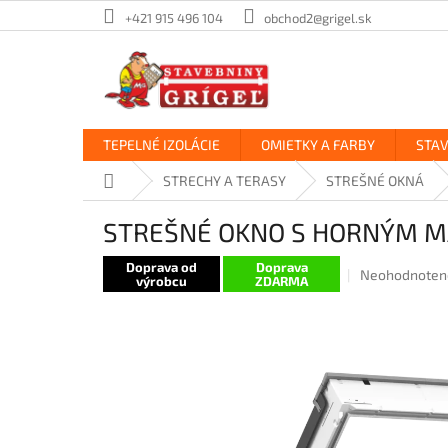
Prejsť
+421 915 496 104
obchod2@grigel.sk
na
obsah
TEPELNÉ IZOLÁCIE
OMIETKY A FARBY
STA
Domov
STRECHY A TERASY
STREŠNÉ OKNÁ
STREŠNÉ OKNO S HORNÝM M
Doprava od
Doprava
Priemerné
Neohodnoten
výrobcu
ZDARMA
hodnotenie
produktu
je
0,0
z
5
hviezdičiek.