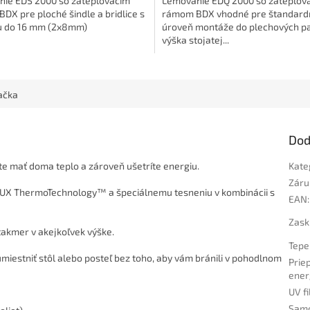
ie EDS 2000 so zatepľovacím
Lemovanie EDQ 2000 so zatepľov
DX pre ploché šindle a bridlice s
rámom BDX vhodné pre štandard
u do 16 mm (2x8mm)
úroveň montáže do plechových pa
výška stojatej...
ačka
Dod
 mať doma teplo a zároveň ušetríte energiu.
Kate
Záru
LUX ThermoTechnology™ a špeciálnemu tesneniu v kombinácii s
EAN
:
Zask
takmer v akejkoľvek výške.
Tepe
estniť stôl alebo posteľ bez toho, aby vám bránili v pohodlnom
Prie
ener
UV fi
Samo