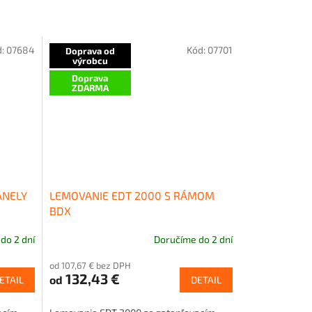
d:
07684
Kód:
07701
Doprava od
výrobcu
Doprava
ZDARMA
ANELY
LEMOVANIE EDT 2000 S RÁMOM
BDX
do 2 dní
Doručíme do 2 dní
od 107,67 € bez DPH
132,43 €
od
ETAIL
DETAIL