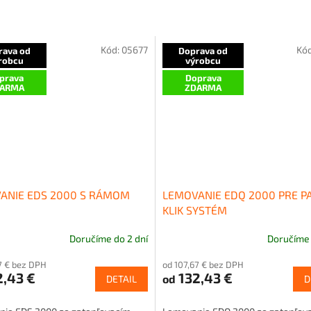
Kód:
05677
Kó
rava od
Doprava od
robcu
výrobcu
prava
Doprava
ARMA
ZDARMA
ANIE EDS 2000 S RÁMOM
LEMOVANIE EDQ 2000 PRE P
KLIK SYSTÉM
Doručíme do 2 dní
Doručíme 
7 € bez DPH
od 107,67 € bez DPH
,43 €
132,43 €
od
DETAIL
D