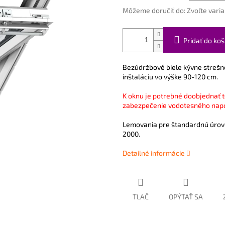
Môžeme doručiť do:
Zvoľte varia
Pridať do koš
Bezúdržbové biele kývne strešn
inštaláciu vo výške 90-120 cm.
K oknu je potrebné doobjednať t
zabezpečenie vodotesného napo
Lemovania pre štandardnú úrov
2000.
Detailné informácie
TLAČ
OPÝTAŤ SA