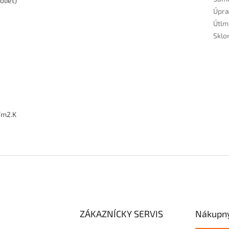
oliet)
Úpra
Útlm
Sklo
 W/m2.K
ZÁKAZNÍCKY SERVIS
Nákupný