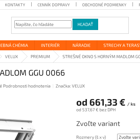
KONTAKTY
CENNÍK DOPRAVY
OBCHODNÉ PODMIENKY
HĽADAŤ
VEBNÁ CHÉMIA
INTERIÉR
NÁRADIE
STRECHY A TERAS
VELUX
PREMIUM
STREŠNÉ OKNO S HORNÝM MADLOM GG
ADLOM GGU 0066
é
Podrobnosti hodnotenia
Značka:
VELUX
od
661,33 €
/ ks
od
537,67 €
bez DPH
Jednotková
Zvoľte variant
cena:
Rozmery (š x v)