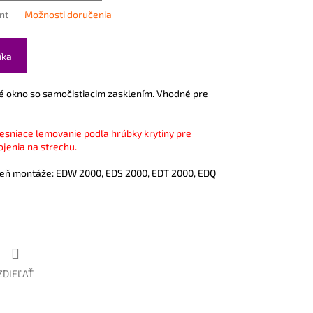
nt
Možnosti doručenia
íka
é okno so samočistiacim zasklením. Vhodné pre
esniace lemovanie podľa hrúbky krytiny pre
jenia na strechu.
eň montáže: EDW 2000, EDS 2000, EDT 2000, EDQ
ZDIEĽAŤ