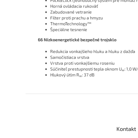
Plick&Click (jednoduchý systém pre montáž r
Horná ovládacia rukoväť
Zabudované vetranie
Filter proti prachu a hmyzu
ThermoTechnology™
Špeciálne tesnenie
66 Nízkoenergetické bezpečné trojsklo
Redukcia vonkajšieho hluku a hluku z dažďa
Samočistiaca vrstva
Vrstva proti vonkajšiemu roseniu
Súčiniteľ prestupnosti tepla oknom U
: 1,0
w
Hlukový útlm R
: 37 dB
w
Z
á
p
ä
t
Kontakt
i
e