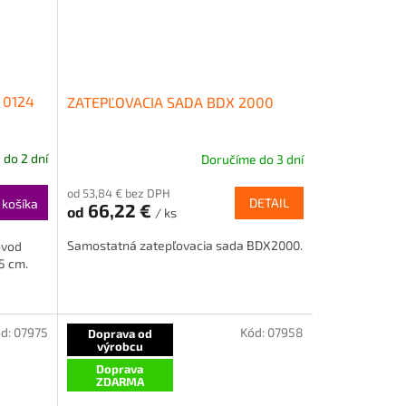
 0124
ZATEPĽOVACIA SADA BDX 2000
do 2 dní
Doručíme do 3 dní
od 53,84 € bez DPH
DETAIL
 košíka
66,22 €
od
/ ks
Samostatná zatepľovacia sada BDX2000.
ovod
5 cm.
d:
07975
Kód:
07958
Doprava od
výrobcu
Doprava
ZDARMA