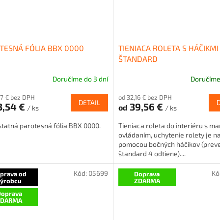
TESNÁ FÓLIA BBX 0000
TIENIACA ROLETA S HÁČIKMI
ŠTANDARD
Doručíme do 3 dní
Doručíme 
27 € bez DPH
od 32,16 € bez DPH
DETAIL
3,54 €
39,56 €
od
/ ks
/ ks
tatná parotesná fólia BBX 0000.
Tieniaca roleta do interiéru s 
ovládaním, uchytenie rolety je n
pomocou bočných háčikov (prev
štandard 4 odtiene)....
Kód:
05699
Kó
prava od
Doprava
výrobcu
ZDARMA
oprava
ZDARMA