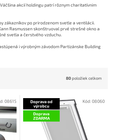
 Väčšina akcií holdingu patrí rôznym charitatívnim
y zákazníkov po prirodzenom svetle a ventilácii.
un Kann Rasmussen skonštruoval prvé strešné okno a
né svetla a čerstvého vzduchu.
zastúpená i výrobným závodom Partizánske Building
80
položiek celkom
d:
08615
Kód:
08060
Doprava od
výrobcu
Doprava
ZDARMA