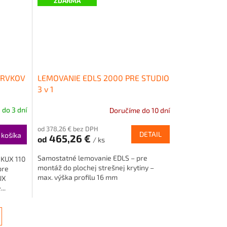
ZDARMA
PRVKOV
LEMOVANIE EDLS 2000 PRE STUDIO
3 v 1
do 3 dní
Doručíme do 10 dní
od 378,26 € bez DPH
DETAIL
 košíka
465,26 €
od
/ ks
Samostatné lemovanie EDLS – pre
 KUX 110
montáž do plochej strešnej krytiny –
pre
max. výška profilu 16 mm
UX
..