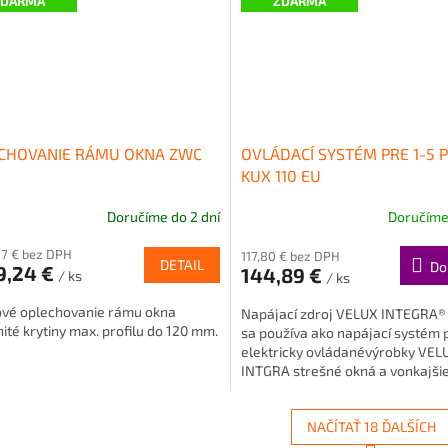
ZDARMA
ZDARMA
CHOVANIE RÁMU OKNA ZWC
OVLÁDACÍ SYSTÉM PRE 1-5 
KUX 110 EU
Doručíme do 2 dní
Doručíme 
77 € bez DPH
117,80 € bez DPH
DETAIL
Do
9,24 €
144,89 €
/ ks
/ ks
kové oplechovanie rámu okna
Napájací zdroj VELUX INTEGRA®
nité krytiny max. profilu do 120 mm.
sa používa ako napájací systém 
elektricky ovládanévýrobky VEL
INTGRA strešné okná a vonkajšie.
NAČÍTAŤ 18 ĎALŠÍCH