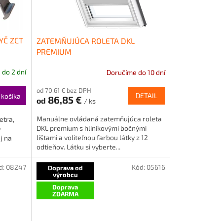
YČ ZCT
ZATEMŇUJÚCA ROLETA DKL
PREMIUM
do 2 dní
Doručíme do 10 dní
Priemerné
hodnotenie
od 70,61 € bez DPH
produktu
DETAIL
 košíka
86,85 €
od
/ ks
je
5,0
Manuálne ovládaná zatemňujúca roleta
etra,
z
DKL premium s hliníkovými bočnými
e
5
lištami a voliteľnou farbou látky z 12
j na
hviezdičiek.
odtieňov. Látku si vyberte...
d:
08247
Kód:
05616
Doprava od
výrobcu
Doprava
ZDARMA