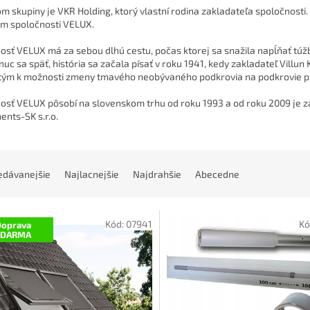
om skupiny je VKR Holding, ktorý vlastní rodina zakladateľa spoločnosti.
m spoločnosti VELUX.
osť VELUX má za sebou dlhú cestu, počas ktorej sa snažila napĺňať túžb
nuc sa späť, história sa začala písať v roku 1941, kedy zakladateľ Vill
 tým k možnosti zmeny tmavého neobývaného podkrovia na podkrovie pl
osť VELUX pôsobí na slovenskom trhu od roku 1993 a od roku 2009 je 
nts-SK s.r.o.
edávanejšie
Najlacnejšie
Najdrahšie
Abecedne
Kód:
07941
Kó
oprava
ZDARMA