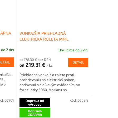
LÁRNA
VONKAJŠIA PRIEHĽADNÁ
ELEKTRICKÁ ROLETA MML
do 2 dní
Doručíme do 2 dní
od 178,30 € bez DPH
DETAIL
DETAIL
219,31 €
od
/ ks
nkajšia
Priehľadná vonkajšia roleta proti
MSL
prehrievaniu na elektrický pohon,
je v
dodávaná s diaľkovým ovládaním, vo
farbe látky 5060. Markízu na...
ód:
07701
Kód:
07684
Doprava od
výrobcu
Doprava
ZDARMA