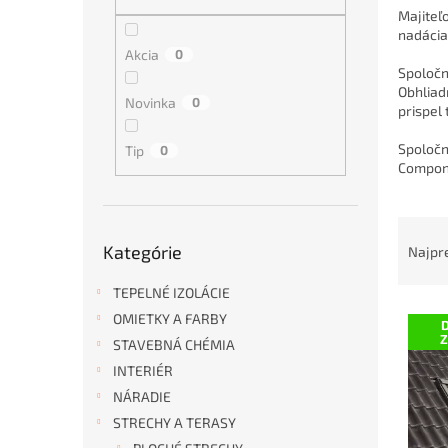
Majiteľ
nadácia
Akcia
0
Spoločn
Obhliad
Novinka
0
prispel
Spoločn
Tip
0
Compone
R
Preskočiť
a
Kategórie
Najpr
kategórie
d
e
TEPELNÉ IZOLÁCIE
V
n
OMIETKY A FARBY
D
ý
i
STAVEBNÁ CHÉMIA
p
e
INTERIÉR
i
p
NÁRADIE
s
r
p
o
STRECHY A TERASY
r
d