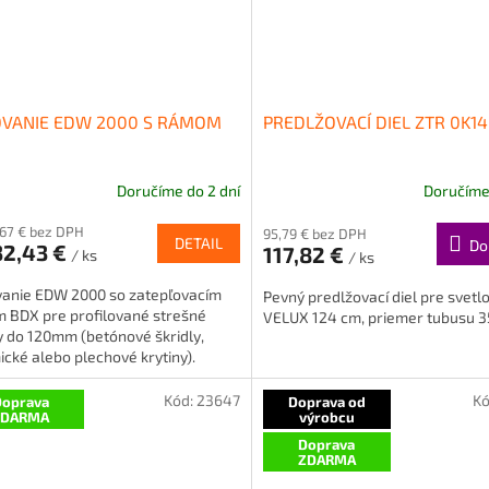
VANIE EDW 2000 S RÁMOM
PREDLŽOVACÍ DIEL ZTR 0K14
Doručíme do 2 dní
Doručíme 
,67 € bez DPH
95,79 € bez DPH
DETAIL
Do
32,43 €
117,82 €
/ ks
/ ks
anie EDW 2000 so zatepľovacím
Pevný predlžovací diel pre svetl
 BDX pre profilované strešné
VELUX 124 cm, priemer tubusu 3
y do 120mm (betónové škridly,
cké alebo plechové krytiny).
Kód:
23647
Kó
oprava
Doprava od
ZDARMA
výrobcu
Doprava
ZDARMA