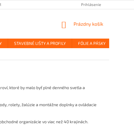
REKLAMÁCIA A VRÁTENIE TOVARU
ZÁSADY OCHRANY OSOBNÝCH ÚDAJ
Prihlásenie
NÁKUPNÝ
Prázdny košík
KOŠÍK
Y
STAVEBNÉ LIŠTY A PROFILY
FÓLIE A PÁSKY
OBKLADY
oví, ktoré by malo byť plné denného svetla a
ody, rolety, žalúzie a montážne doplnky a ovládacie
 obchodné organizácie vo viac než 40 krajinách.