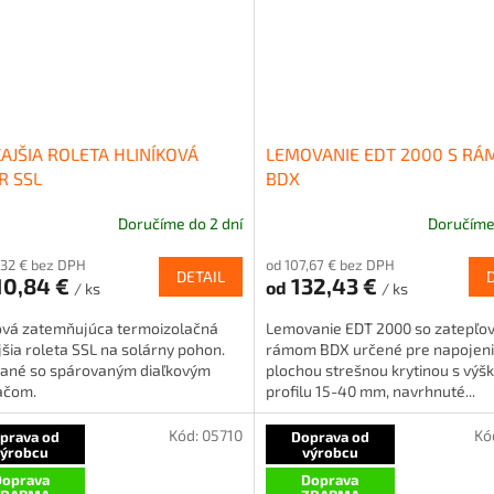
AJŠIA ROLETA HLINÍKOVÁ
LEMOVANIE EDT 2000 S R
R SSL
BDX
Doručíme do 2 dní
Doručíme 
,32 € bez DPH
od 107,67 € bez DPH
DETAIL
10,84 €
132,43 €
od
/ ks
/ ks
ková zatemňujúca termoizolačná
Lemovanie EDT 2000 so zatepľo
šia roleta SSL na solárny pohon.
rámom BDX určené pre napojeni
ané so spárovaným diaľkovým
plochou strešnou krytinou s výš
ačom.
profilu 15-40 mm, navrhnuté...
Kód:
05710
Kó
prava od
Doprava od
výrobcu
výrobcu
oprava
Doprava