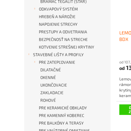
BRAMAC TEGALIT (STAR)
ODKVAPOVÝ SYSTÉM
HREBEŇ A NÁROŽIE
NAPOJENIE STRECHY
PRESTUPY A ODVETRANIA
LEMO
BDX
BEZPEČNOSŤ NA STRECHE
KOTVENIE STREŠNEJ KRYTINY
STAVEBNÉ LIŠTY A PROFILY
od 107
PRE ZATEPĽOVANIE
1
od
DILATAČNÉ
OKENNÉ
Lemov
rámom
UKONČOVACIE
krytin
ZAKLADACIE
kerami
ROHOVÉ
D
PRE KERAMICKÉ OBKLADY
PRE KAMENNÝ KOBEREC
PRE BALKÓNY A TERASY
PRE VNÚTORNÉ OMIETANIE