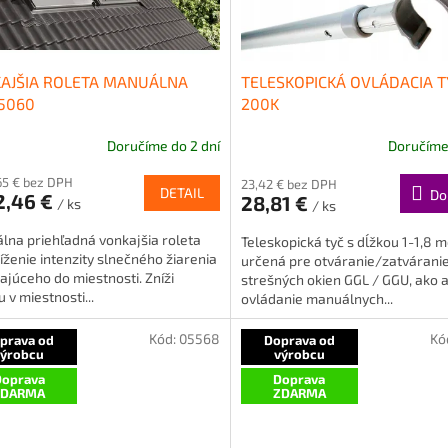
AJŠIA ROLETA MANUÁLNA
TELESKOPICKÁ OVLÁDACIA T
5060
200K
Doručíme do 2 dní
Doručíme 
erné
tenie
65 € bez DPH
23,42 € bez DPH
ktu
DETAIL
Do
2,46 €
28,81 €
/ ks
/ ks
lna priehľadná vonkajšia roleta
Teleskopická tyč s dĺžkou 1-1,8 m
íženie intenzity slnečného žiarenia
určená pre otváranie/zatvárani
ajúceho do miestnosti. Zníži
strešných okien GGL / GGU, ako a
ičiek.
u v miestnosti...
ovládanie manuálnych...
Kód:
05568
Kó
prava od
Doprava od
výrobcu
výrobcu
oprava
Doprava
ZDARMA
ZDARMA