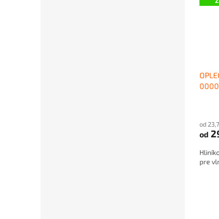
OPLE
0000
od 23,
2
od
Hliní
pre vl