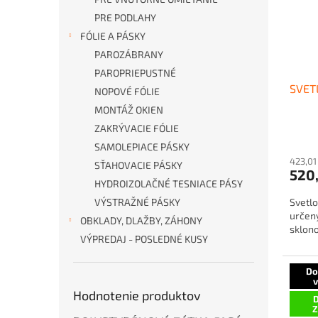
PRE PODLAHY
FÓLIE A PÁSKY
PAROZÁBRANY
PAROPRIEPUSTNÉ
SVET
NOPOVÉ FÓLIE
MONTÁŽ OKIEN
ZAKRÝVACIE FÓLIE
SAMOLEPIACE PÁSKY
423,01
SŤAHOVACIE PÁSKY
520
HYDROIZOLAČNÉ TESNIACE PÁSY
VÝSTRAŽNÉ PÁSKY
Svetl
určený
OBKLADY, DLAŽBY, ZÁHONY
sklono
VÝPREDAJ - POSLEDNÉ KUSY
Do
Hodnotenie produktov
D