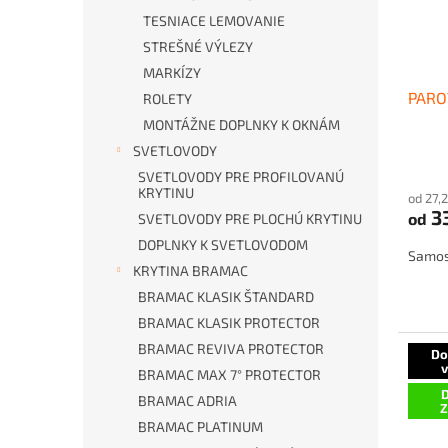
TESNIACE LEMOVANIE
STREŠNÉ VÝLEZY
MARKÍZY
PARO
ROLETY
MONTÁŽNE DOPLNKY K OKNÁM
SVETLOVODY
SVETLOVODY PRE PROFILOVANÚ
KRYTINU
od 27,
3
od
SVETLOVODY PRE PLOCHÚ KRYTINU
DOPLNKY K SVETLOVODOM
Samos
KRYTINA BRAMAC
BRAMAC KLASIK ŠTANDARD
BRAMAC KLASIK PROTECTOR
BRAMAC REVIVA PROTECTOR
Do
BRAMAC MAX 7° PROTECTOR
D
BRAMAC ADRIA
BRAMAC PLATINUM