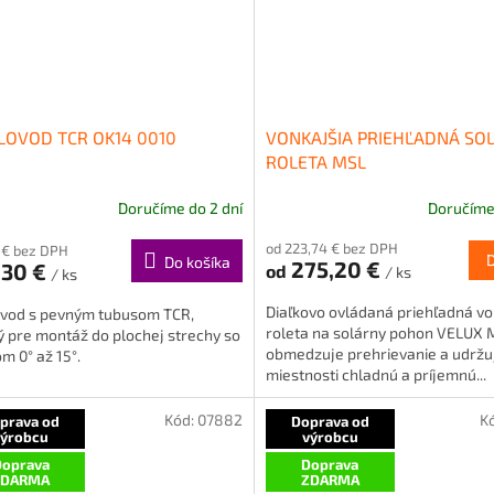
LOVOD TCR OK14 0010
VONKAJŠIA PRIEHĽADNÁ SO
ROLETA MSL
Doručíme do 2 dní
Doručíme 
od 223,74 € bez DPH
 € bez DPH
Do košíka
275,20 €
,30 €
od
/ ks
/ ks
Diaľkovo ovládaná priehľadná vo
ovod s pevným tubusom TCR,
roleta na solárny pohon VELUX 
 pre montáž do plochej strechy so
obmedzuje prehrievanie a udržu
m 0° až 15°.
miestnosti chladnú a príjemnú...
Kód:
07882
K
prava od
Doprava od
výrobcu
výrobcu
oprava
Doprava
ZDARMA
ZDARMA