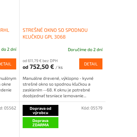
 RHL
STREŠNÉ OKNO SO SPODNOU
KĽUČKOU GPL 3068
do 2 dní
Doručíme do 2 dní
od 611,79 € bez DPH
DETAIL
DETAIL
752,50 €
od
/ ks
manuálnym
Manuálne drevené, výklopno - kyvné
a okne
strešné okno so spodnou kľučkou a
edenie
zasklením --68. K oknu je potrebné
doobjednať tesniace lemovanie...
d:
05562
Kód:
05579
Doprava od
výrobcu
Doprava
ZDARMA