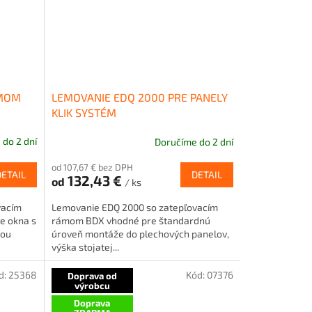
ÁMOM
LEMOVANIE EDQ 2000 PRE PANELY
KLIK SYSTÉM
do 2 dní
Doručíme do 2 dní
od 107,67 € bez DPH
DETAIL
DETAIL
132,43 €
od
/ ks
vacím
Lemovanie EDQ 2000 so zatepľovacím
e okna s
rámom BDX vhodné pre štandardnú
kou
úroveň montáže do plechových panelov,
výška stojatej...
d:
25368
Kód:
07376
Doprava od
výrobcu
Doprava