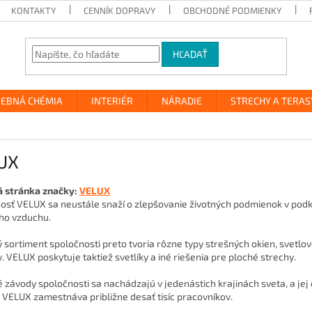
KONTAKTY
CENNÍK DOPRAVY
OBCHODNÉ PODMIENKY
HĽADAŤ
VEBNÁ CHÉMIA
INTERIÉR
NÁRADIE
STRECHY A TERAS
UX
 stránka značky:
VELUX
osť VELUX sa neustále snaží o zlepšovanie životných podmienok v podkr
ho vzduchu.
 sortiment spoločnosti preto tvoria rôzne typy strešných okien, svetlov
. VELUX poskytuje taktiež svetlíky a iné riešenia pre ploché strechy.
 závody spoločnosti sa nachádzajú v jedenástich krajinách sveta, a jej
 VELUX zamestnáva približne desať tisíc pracovníkov.