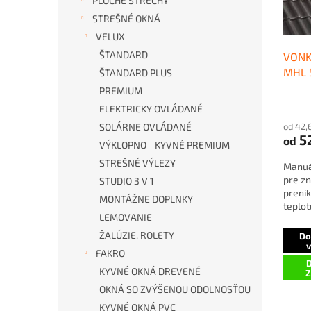
PLOCHÉ STRECHY
o
u
STREŠNÉ OKNÁ
d
k
VELUX
u
t
ŠTANDARD
VONK
k
o
MHL 
t
ŠTANDARD PLUS
v
o
PREMIUM
Priem
v
ELEKTRICKY OVLÁDANÉ
hodno
SOLÁRNE OVLÁDANÉ
od 42,
produ
5
od
je
VÝKLOPNO - KYVNÉ PREMIUM
5,0
STREŠNÉ VÝLEZY
Manuá
z
pre zn
STUDIO 3 V 1
5
prenik
hviezd
MONTÁŽNE DOPLNKY
teplot
LEMOVANIE
ŽALÚZIE, ROLETY
Do
FAKRO
D
KYVNÉ OKNÁ DREVENÉ
OKNÁ SO ZVÝŠENOU ODOLNOSŤOU
KYVNÉ OKNÁ PVC