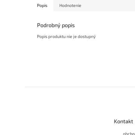
Popis
Hodnotenie
Podrobný popis
Popis produktu nie je dostupný
Z
á
p
ä
t
Kontakt
i
e
obcho