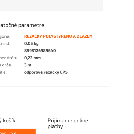
atočné parametre
gória
:
REZAČKY POLYSTYRÉNU A DLAŽBY
tnosť
:
0.05 kg
8595126989640
mer drôtu
:
0,22 mm
a drôtu
:
3 m
itie
:
odporové rezačky EPS
 košík
Prijímame online
platby
0
KS /
0 €