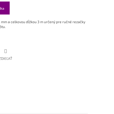
íka
 mm a celkovou dĺžkou 3 m určený pre ručné rezačky
ôtu.
ZDIEĽAŤ