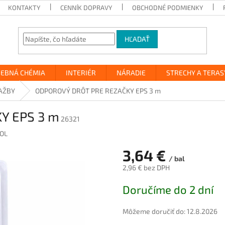
KONTAKTY
CENNÍK DOPRAVY
OBCHODNÉ PODMIENKY
HĽADAŤ
VEBNÁ CHÉMIA
INTERIÉR
NÁRADIE
STRECHY A TERAS
AŽBY
ODPOROVÝ DRÔT PRE REZAČKY EPS 3 m
Y EPS 3 m
26321
OL
3,64 €
/ bal
2,96 € bez DPH
Jednotková
Doručíme do 2 dní
cena:
Môžeme doručiť do:
12.8.2026