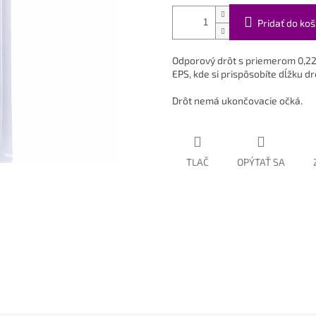
Pridať do koš
Odporový drôt s priemerom 0,22
EPS, kde si prispôsobíte dĺžku dr
Drôt nemá ukončovacie očká.
TLAČ
OPÝTAŤ SA