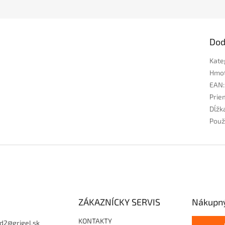
Dod
Kate
Hmo
EAN
:
Prie
Dĺžk
Použ
ZÁKAZNÍCKY SERVIS
Nákupný
KONTAKTY
d2
@
grigel.sk