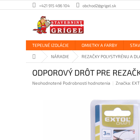
Prejsť
+421 915 496 104
obchod2@grigel.sk
na
obsah
TEPELNÉ IZOLÁCIE
OMIETKY A FARBY
STA
Domov
NÁRADIE
REZAČKY POLYSTYRÉNU A DL
ODPOROVÝ DRÔT PRE REZAČK
Priemerné
Neohodnotené
Podrobnosti hodnotenia
Značka:
EXT
hodnotenie
produktu
je
0,0
z
5
hviezdičiek.