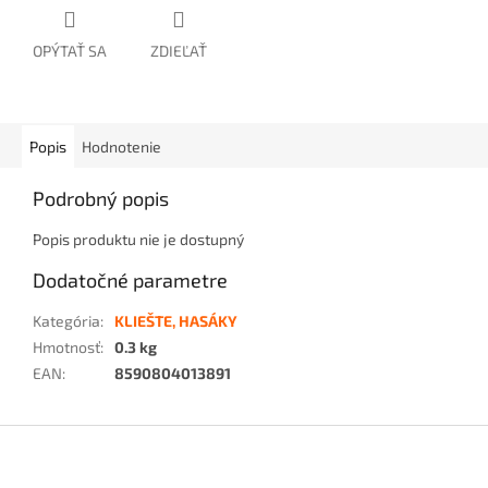
OPÝTAŤ SA
ZDIEĽAŤ
Popis
Hodnotenie
Podrobný popis
Popis produktu nie je dostupný
Dodatočné parametre
Kategória
:
KLIEŠTE, HASÁKY
Hmotnosť
:
0.3 kg
EAN
:
8590804013891
Z
á
p