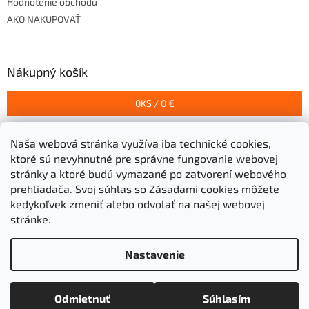
Hodnotenie obchodu
AKO NAKUPOVAŤ
Nákupný košík
0
KS /
0 €
Naša webová stránka využíva iba technické cookies,
Prijímame online platby
ktoré sú nevyhnutné pre správne fungovanie webovej
stránky a ktoré budú vymazané po zatvorení webového
prehliadača.
Svoj súhlas so Zásadami cookies môžete
kedykoľvek zmeniť alebo odvolať na našej webovej
stránke.
Vytvoril Shoptet
Nastavenie
Copyright 2026
Stavebniny Grigeľ s.r.o.
. Všetky práva
Odmietnuť
Súhlasím
vyhradené.
Upraviť nastavenie cookies