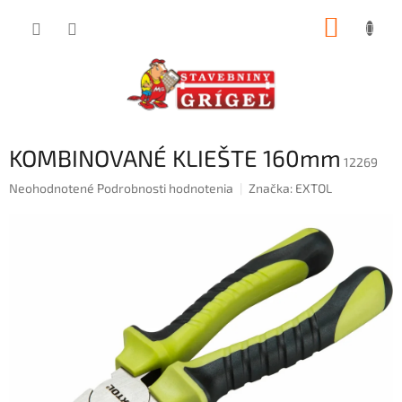
Prejsť
NÁKUP
na
obsah
KOŠÍK
KOMBINOVANÉ KLIEŠTE 160mm
12269
Priemerné
Neohodnotené
Podrobnosti hodnotenia
Značka:
EXTOL
hodnotenie
produktu
je
0,0
z
5
hviezdičiek.