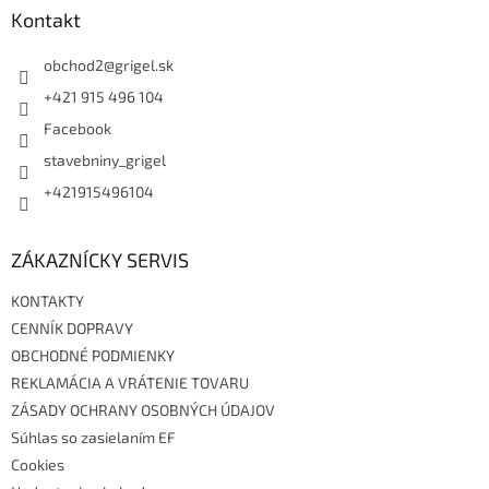
ä
Kontakt
t
i
obchod2
@
grigel.sk
e
+421 915 496 104
Facebook
stavebniny_grigel
+421915496104
ZÁKAZNÍCKY SERVIS
KONTAKTY
CENNÍK DOPRAVY
OBCHODNÉ PODMIENKY
REKLAMÁCIA A VRÁTENIE TOVARU
ZÁSADY OCHRANY OSOBNÝCH ÚDAJOV
Súhlas so zasielaním EF
Cookies