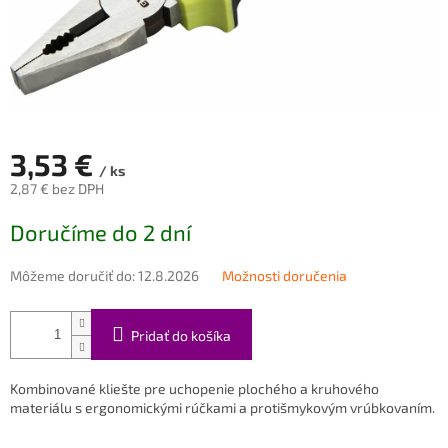
3,53 €
/ ks
2,87 € bez DPH
Jednotková
Doručíme do 2 dní
cena:
Môžeme doručiť do:
12.8.2026
Možnosti doručenia
Pridať do košíka
Kombinované kliešte pre uchopenie plochého a kruhového
materiálu s ergonomickými rúčkami a protišmykovým vrúbkovaním.