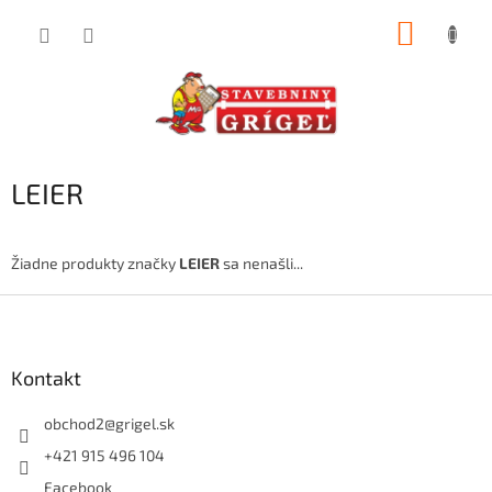
Prejsť
NÁKUP
na
obsah
KOŠÍK
LEIER
Žiadne produkty značky
LEIER
sa nenašli...
Z
á
p
ä
Kontakt
t
i
obchod2
@
grigel.sk
e
+421 915 496 104
Facebook