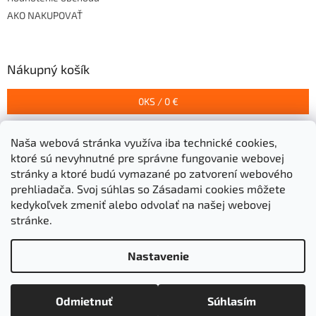
AKO NAKUPOVAŤ
Nákupný košík
0
KS /
0 €
Naša webová stránka využíva iba technické cookies,
Prijímame online platby
ktoré sú nevyhnutné pre správne fungovanie webovej
stránky a ktoré budú vymazané po zatvorení webového
prehliadača.
Svoj súhlas so Zásadami cookies môžete
kedykoľvek zmeniť alebo odvolať na našej webovej
stránke.
Vytvoril Shoptet
Nastavenie
Copyright 2026
Stavebniny Grigeľ s.r.o.
. Všetky práva
Odmietnuť
Súhlasím
vyhradené.
Upraviť nastavenie cookies