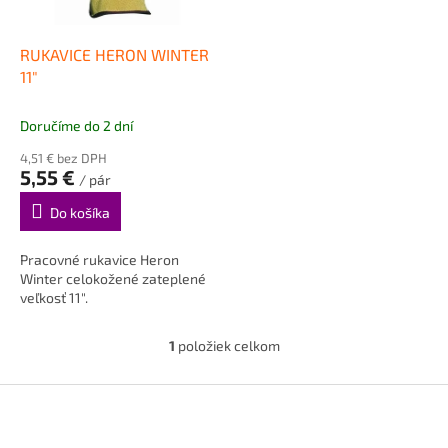
r
d
o
u
d
k
RUKAVICE HERON WINTER
u
t
11"
k
o
t
v
Doručíme do 2 dní
o
4,51 € bez DPH
v
5,55 €
/ pár
Do košíka
Pracovné rukavice Heron
Winter celokožené zateplené
veľkosť 11".
1
položiek celkom
O
v
l
Z
á
á
d
p