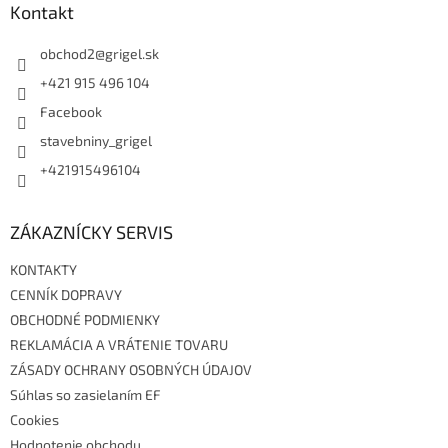
a
ä
Kontakt
c
t
i
i
obchod2
@
grigel.sk
e
p
e
+421 915 496 104
r
Facebook
v
k
stavebniny_grigel
y
v
+421915496104
ý
p
i
ZÁKAZNÍCKY SERVIS
s
u
KONTAKTY
CENNÍK DOPRAVY
OBCHODNÉ PODMIENKY
REKLAMÁCIA A VRÁTENIE TOVARU
ZÁSADY OCHRANY OSOBNÝCH ÚDAJOV
Súhlas so zasielaním EF
Cookies
Hodnotenie obchodu