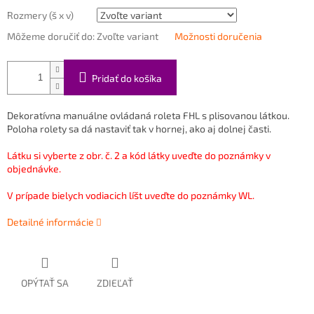
Rozmery (š x v)
Môžeme doručiť do:
Zvoľte variant
Možnosti doručenia
Pridať do košíka
Dekoratívna manuálne ovládaná roleta FHL s plisovanou látkou.
Poloha rolety sa dá nastaviť tak v hornej, ako aj dolnej časti.
Látku si vyberte z obr. č. 2 a kód látky uveďte do poznámky v
objednávke.
V prípade bielych vodiacich líšt uveďte do poznámky WL.
Detailné informácie
OPÝTAŤ SA
ZDIEĽAŤ