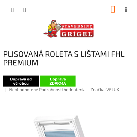
Prejsť
NÁKUP
na
obsah
KOŠÍK
PLISOVANÁ ROLETA S LIŠTAMI FHL
PREMIUM
Doprava od
Doprava
výrobcu
ZDARMA
Priemerné
Neohodnotené
Podrobnosti hodnotenia
Značka:
VELUX
hodnotenie
produktu
je
0,0
z
5
hviezdičiek.