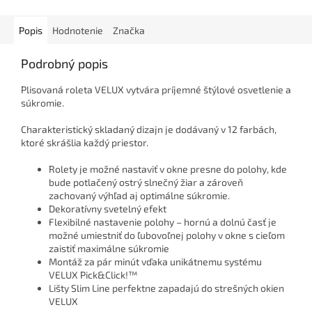
Popis
Hodnotenie
Značka
Podrobný popis
Plisovaná roleta VELUX vytvára príjemné štýlové osvetlenie a
súkromie.
Charakteristický skladaný dizajn je dodávaný v 12 farbách,
ktoré skrášlia každý priestor.
Rolety je možné nastaviť v okne presne do polohy, kde
bude potlačený ostrý slnečný žiar a zároveň
zachovaný výhľad aj optimálne súkromie.
Dekoratívny svetelný efekt
Flexibilné nastavenie polohy – hornú a dolnú časť je
možné umiestniť do ľubovoľnej polohy v okne s cieľom
zaistiť maximálne súkromie
Montáž za pár minút vďaka unikátnemu systému
VELUX Pick&Click!™
Lišty Slim Line perfektne zapadajú do strešných okien
VELUX