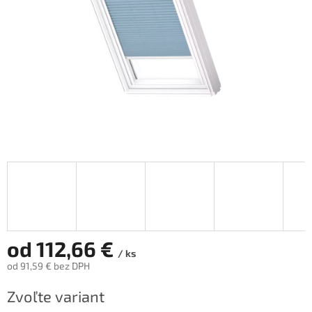
od
112,66 €
/ ks
od
91,59 €
bez DPH
Jednotková
Zvoľte variant
cena: