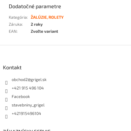
Dodatočné parametre
Kategória
:
ŽALÚZIE, ROLETY
Záruka
:
2 roky
EAN
:
Zvoľte variant
Z
á
p
ä
Kontakt
t
i
obchod2
@
grigel.sk
e
+421 915 496 104
Facebook
stavebniny_grigel
+421915496104