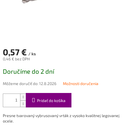
0,57 €
/ ks
0,46 € bez DPH
Jednotková
Doručíme do 2 dní
cena:
Môžeme doručiť do:
12.8.2026
Možnosti doručenia
Pridať do košíka
Presne tvarovaný vybrusovaný vrták z vysoko kvalitnej legovanej
ocele.