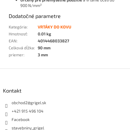
900 N/mm²
Dodatočné parametre
Kategória
:
VRTÁKY DO KOVU
Hmotnosť
:
0.01 kg
EAN
:
4014468033827
Celková dĺžka
:
90 mm
priemer
:
3 mm
Z
á
p
ä
Kontakt
t
i
obchod2
@
grigel.sk
e
+421 915 496 104
Facebook
stavebniny_grigel