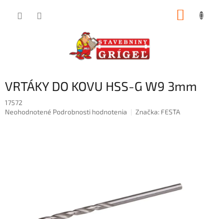
Prejsť
NÁKUP
na
obsah
KOŠÍK
VRTÁKY DO KOVU HSS-G W9 3mm
17572
Priemerné
Neohodnotené
Podrobnosti hodnotenia
Značka:
FESTA
hodnotenie
produktu
je
0,0
z
5
hviezdičiek.