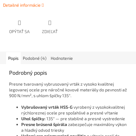
Detailné informácie
OPÝTAŤ SA
ZDIEĽAŤ
Popis
Podobné (4)
Hodnotenie
Podrobný popis
Presne tvarovaný vybrusovaný vrták z vysoko kvalitnej
legovanej ocele pre náročné kovové materiály do pevnosti až
900 N/mm², s uhlom špičky 135°.
Vybrušovaný vrták HSS-G
vyrobený z vysokokvalitnej
rýchloreznej ocele pre spoľahlivé a presné vŕtanie
Uhol špičky:
135° — pre stabilné a presné vystredenie
Presne brúsená špirála
zabezpečuje maximálny výkon
a hladký odvod triesky
Určený pre priemyselné použitie
a vŕtanie ocelí do