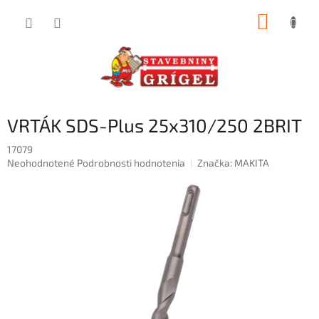
Prejsť
NÁKUP
na
obsah
KOŠÍK
VRTÁK SDS-Plus 25x310/250 2BRIT
17079
Priemerné
Neohodnotené
Podrobnosti hodnotenia
Značka:
MAKITA
hodnotenie
produktu
je
0,0
z
5
hviezdičiek.