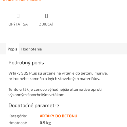
OPÝTAŤ SA
ZDIEĽAŤ
Popis
Hodnotenie
Podrobný popis
Vrtáky SDS Plus sú určené na vŕtanie do betónu muriva,
prírodného kameňa a iných stavebných materiálov.
Tento vrták je cenovo výhodnejšia alternatíva oproti
výkonným štvorbritým vrtákom.
Dodatočné parametre
Kategória
:
VRTÁKY DO BETÓNU
Hmotnosť
:
0.5 kg