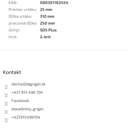
EAN
:
088381182454
Priemer vrtáku
:
25 mm
Dĺžka vrtáku
:
310 mm
pracovná dĺžka
:
250 mm
Úchyt
:
SDS Plus
hrot
:
2-brit
Z
á
p
ä
Kontakt
t
i
obchod2
@
grigel.sk
e
+421 915 496 104
Facebook
stavebniny_grigel
+421915496104