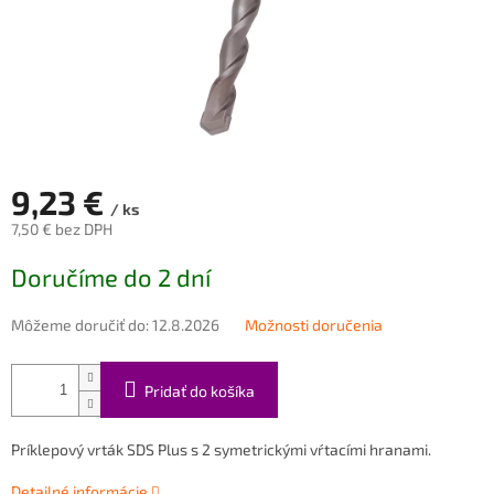
9,23 €
/ ks
7,50 € bez DPH
Jednotková
Doručíme do 2 dní
cena:
Môžeme doručiť do:
12.8.2026
Možnosti doručenia
Pridať do košíka
Príklepový vrták
SDS Plus s 2 symetrickými vŕtacími hranami.
Detailné informácie