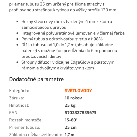
priemer tubusu 25 cm určený pre šikmé strechy s
profilovanou strešnou krytinou do výšky profilu 120 mm.
Horný štvorcový rám s tvrdeným 4 mm sklom a
samočistiacou úpravou
Integrované polyuretánové lemovanie v čiernej farbe
Pevný tubus s odrazivosťou svetla až 98%
Dĺžka tubusu od 1,0 do 1,7 m (obsahuje základne
balenie) s možnosťou predĺženia do 6 m pomocou
predlžovacích dielov
Stropný difúzor v dizajne EdgeGlow s plastovým
rámom a dvojitým akrylátovým sklom
Dodatočné parametre
Kategória
:
SVETLOVODY
Záruka
:
10 rokov
Hmotnosť
:
25 kg
EAN
:
5702327835673
Rozsah montáže
:
15-60°
Priemer tubusu
:
25 cm
Základná dĺžka svetlovodu
:
1,7 m