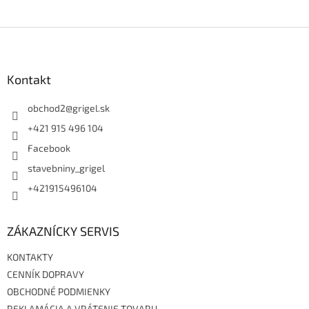
Z
á
p
ä
Kontakt
t
i
obchod2
@
grigel.sk
e
+421 915 496 104
Facebook
stavebniny_grigel
+421915496104
ZÁKAZNÍCKY SERVIS
KONTAKTY
CENNÍK DOPRAVY
OBCHODNÉ PODMIENKY
REKLAMÁCIA A VRÁTENIE TOVARU