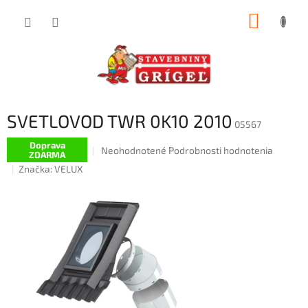
Prejsť
NÁKUP
na
obsah
KOŠÍK
SVETLOVOD TWR 0K10 2010
05567
Doprava
Priemerné
Neohodnotené
Podrobnosti hodnotenia
ZDARMA
hodnotenie
Značka:
VELUX
produktu
je
0,0
z
5
hviezdičiek.