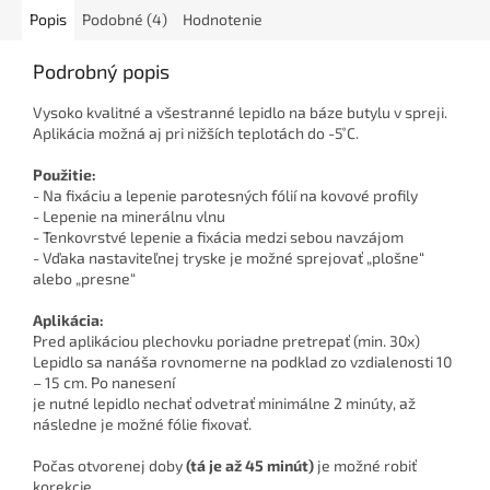
Popis
Podobné (4)
Hodnotenie
Podrobný popis
Vysoko kvalitné a všestranné lepidlo na báze butylu v spreji.
Aplikácia možná aj pri nižších teplotách do -5 ̊C.
Použitie:
- Na fixáciu a lepenie parotesných fólií na kovové profily
- Lepenie na minerálnu vlnu
- Tenkovrstvé lepenie a fixácia medzi sebou navzájom
- Vďaka nastaviteľnej tryske je možné sprejovať „plošne“
alebo „presne“
Aplikácia:
Pred aplikáciou plechovku poriadne pretrepať (min. 30x)
Lepidlo sa nanáša rovnomerne na podklad zo vzdialenosti 10
– 15 cm. Po nanesení
je nutné lepidlo nechať odvetrať minimálne 2 minúty, až
následne je možné fólie fixovať.
Počas otvorenej doby
(tá je až 45 minút)
je možné robiť
korekcie.