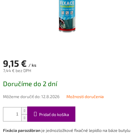
9,15 €
/ ks
7,44 € bez DPH
Jednotková
Doručíme do 2 dní
cena:
Môžeme doručiť do:
12.8.2026
Možnosti doručenia
Pridať do košíka
Fixácia parozábran
je jednozložkové fixačné lepidlo na báze butylu