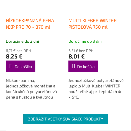
NÍZKOEXPANZNÁ PENA
MULTI KLEBER WINTER
NXP PRO 70 - 870 ml
PIŠTOĽOVÁ 750 ml
Doručíme do 2 dní
Doručíme do 3 dní
6,71 € bez DPH
6,51 € bez DPH
8,25 €
8,01 €
Do košíka
Do košíka
Nízkoexpanzná,
Jednozložkové polyuretánové
jednozložková montážna a
lepidlo Multi Kleber WINTER
konštrukčná polyuretánová
použiteľné aj pri teplotách do
pena s hustou a kvalitnou
-15°C.
štruktúrou.
ZOBRAZIŤ VŠETKY SÚVISIACE PRODUKTY