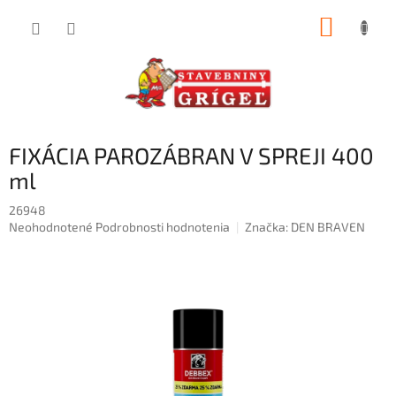
Prejsť
NÁKUP
na
obsah
KOŠÍK
FIXÁCIA PAROZÁBRAN V SPREJI 400
ml
26948
Priemerné
Neohodnotené
Podrobnosti hodnotenia
Značka:
DEN BRAVEN
hodnotenie
produktu
je
0,0
z
5
hviezdičiek.