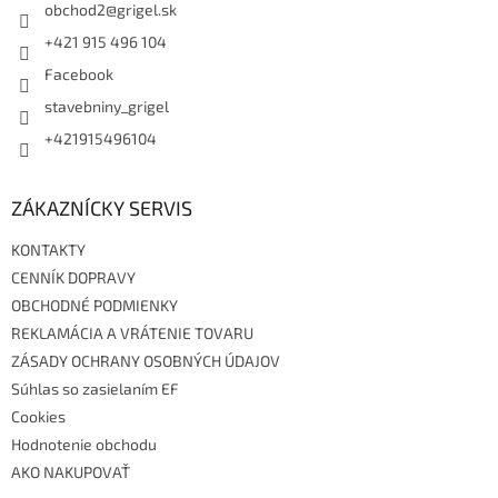
i
obchod2
@
grigel.sk
e
+421 915 496 104
Facebook
stavebniny_grigel
+421915496104
ZÁKAZNÍCKY SERVIS
KONTAKTY
CENNÍK DOPRAVY
OBCHODNÉ PODMIENKY
REKLAMÁCIA A VRÁTENIE TOVARU
ZÁSADY OCHRANY OSOBNÝCH ÚDAJOV
Súhlas so zasielaním EF
Cookies
Hodnotenie obchodu
AKO NAKUPOVAŤ