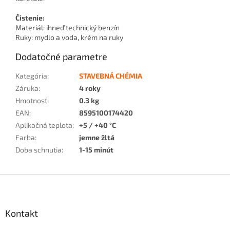
Čistenie:
Materiál: ihneď technický benzín
Ruky: mydlo a voda, krém na ruky
Dodatočné parametre
Kategória
:
STAVEBNÁ CHÉMIA
Záruka
:
4 roky
Hmotnosť
:
0.3 kg
EAN
:
8595100174420
Aplikačná teplota
:
+5 / +40 °C
Farba
:
jemne žltá
Doba schnutia
:
1-15 minút
Z
á
p
ä
Kontakt
t