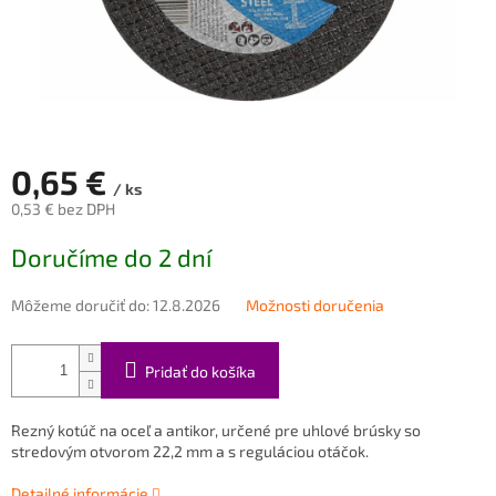
0,65 €
/ ks
0,53 € bez DPH
Jednotková
Doručíme do 2 dní
cena:
Môžeme doručiť do:
12.8.2026
Možnosti doručenia
Pridať do košíka
Rezný kotúč na oceľ a antikor, určené pre uhlové brúsky so
stredovým otvorom 22,2 mm a s reguláciou otáčok.
Detailné informácie