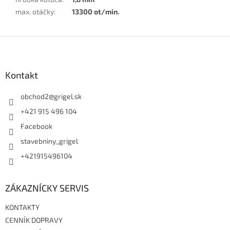
max. otáčky
:
13300 ot/min.
Z
á
p
ä
Kontakt
t
i
obchod2
@
grigel.sk
e
+421 915 496 104
Facebook
stavebniny_grigel
+421915496104
ZÁKAZNÍCKY SERVIS
KONTAKTY
CENNÍK DOPRAVY