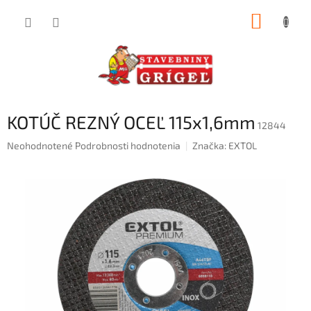
Prejsť
NÁKUP
na
obsah
KOŠÍK
KOTÚČ REZNÝ OCEĽ 115x1,6mm
12844
Priemerné
Neohodnotené
Podrobnosti hodnotenia
Značka:
EXTOL
hodnotenie
produktu
je
0,0
z
5
hviezdičiek.