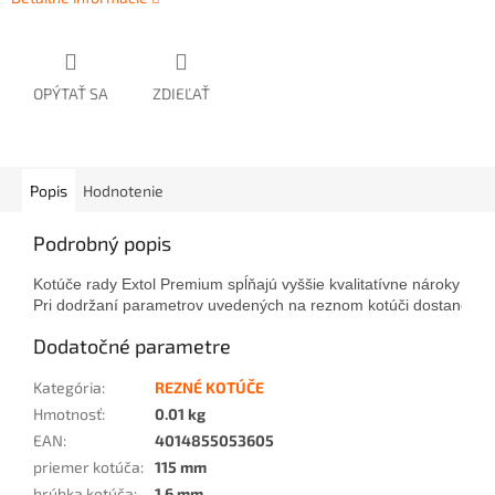
OPÝTAŤ SA
ZDIEĽAŤ
Popis
Hodnotenie
Podrobný popis
Kotúče rady Extol Premium spĺňajú vyššie kvalitatívne nároky prof
Pri dodržaní parametrov uvedených na reznom kotúči dostanete z
Dodatočné parametre
Kategória
:
REZNÉ KOTÚČE
Hmotnosť
:
0.01 kg
EAN
:
4014855053605
priemer kotúča
:
115 mm
hrúbka kotúča
:
1,6 mm