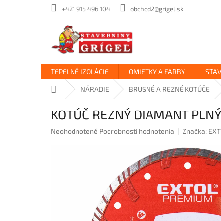
Prejsť
+421 915 496 104
obchod2@grigel.sk
na
obsah
TEPELNÉ IZOLÁCIE
OMIETKY A FARBY
STA
Domov
NÁRADIE
BRUSNÉ A REZNÉ KOTÚČE
KOTÚČ REZNÝ DIAMANT PLN
Priemerné
Neohodnotené
Podrobnosti hodnotenia
Značka:
EXT
hodnotenie
produktu
je
0,0
z
5
hviezdičiek.