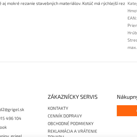
 aj mokré rezanie stavebných materiálov. Kotúč má
rýchlejší rez
Kate
Hmo
EAN
:
Prie
Hrúb
Stre
max.
ZÁKAZNÍCKY SERVIS
Nákupný
KONTAKTY
d2
@
grigel.sk
CENNÍK DOPRAVY
915 496 104
OBCHODNÉ PODMIENKY
ook
REKLAMÁCIA A VRÁTENIE
niny_grigel
TOVARU