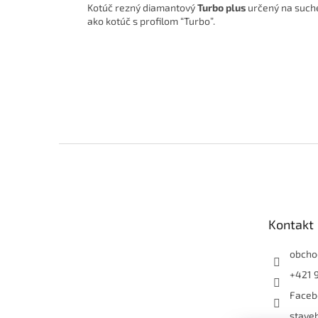
Kotúč rezný diamantový
Turbo plus
určený na suché
ako kotúč s profilom “Turbo”.
Z
á
p
ä
t
Kontakt
i
e
obcho
+421 
Faceb
staveb