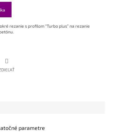
íka
okré rezanie s profilom “Turbo plus” na rezanie
obetónu.
ZDIEĽAŤ
atočné parametre