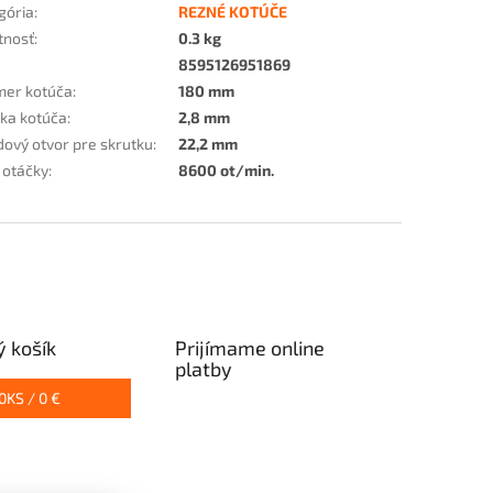
gória
:
REZNÉ KOTÚČE
tnosť
:
0.3 kg
8595126951869
mer kotúča
:
180 mm
ka kotúča
:
2,8 mm
dový otvor pre skrutku
:
22,2 mm
 otáčky
:
8600 ot/min.
 košík
Prijímame online
platby
0
KS /
0 €