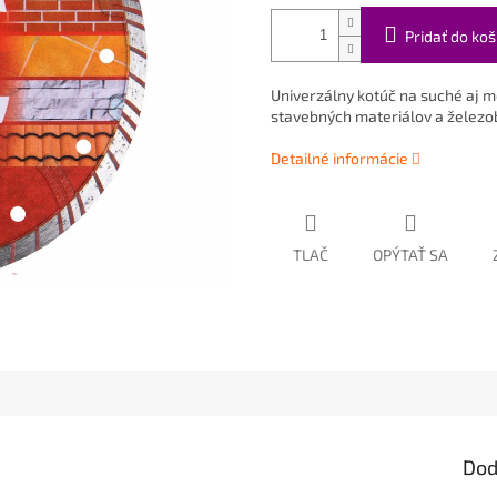
Pridať do koš
Univerzálny kotúč na suché aj m
stavebných materiálov a želez
Detailné informácie
TLAČ
OPÝTAŤ SA
Dod