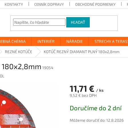
KONTAKTY
CENNÍK DOPRAVY
OBCHODNÉ PODMIENKY
HĽADAŤ
VEBNÁ CHÉMIA
INTERIÉR
NÁRADIE
STRECHY A TERAS
REZNÉ KOTÚČE
KOTÚČ REZNÝ DIAMANT PLNÝ 180x2,8mm
Ý 180x2,8mm
19054
OL
11,71 €
/ ks
9,52 € bez DPH
Jednotková
Doručíme do 2 dní
cena:
Môžeme doručiť do:
12.8.2026