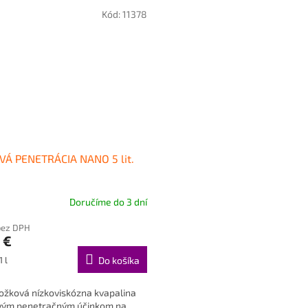
Kód:
11378
Á PENETRÁCIA NANO 5 lit.
Doručíme do 3 dní
bez DPH
 €
ová
1 l
Do košíka
ožková nízkoviskózna kvapalina
vým penetračným účinkom na