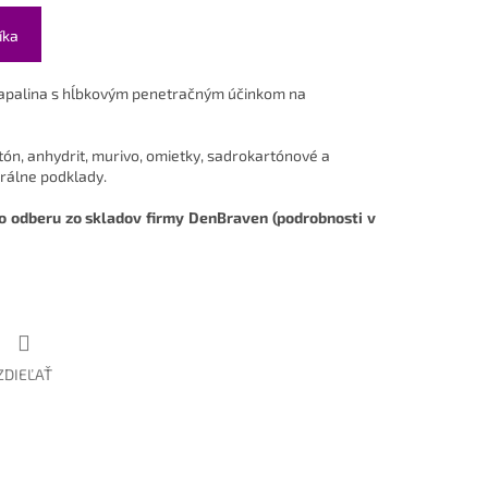
íka
vapalina s hĺbkovým penetračným účinkom na
ón, anhydrit, murivo, omietky, sadrokartónové a
rálne podklady.
 odberu zo skladov firmy DenBraven (podrobnosti v
ZDIEĽAŤ