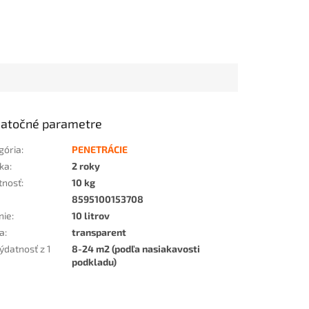
atočné parametre
gória
:
PENETRÁCIE
ka
:
2 roky
tnosť
:
10 kg
8595100153708
nie
:
10 litrov
a
:
transparent
ýdatnosť z 1
8-24 m2 (podľa nasiakavosti
podkladu)