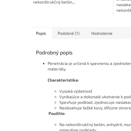
nekonštrukčný betón,...
nasiaka
nekonšt
Popis
Podobné (1)
Hodnotenie
Podrobný popis
Penetrácia je určená k spevneniu a zjednoten
materiály.
Charakteristika:
Vysoká výdatnosť
Vynikajúce a dokonalé ukotvenie k po
Spevňuje podklad, zjednocuje nasiaka
Neobsahuje ťažké kovy, difúzne otvor
Použitie:
Na nekonštrukčný betón, anhydrit, mur
minerálne podklady