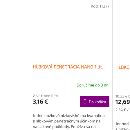
Kód:
11377
HĹBKOVÁ PENETRÁCIA NANO 1 lit.
HĹBKOV
Doručíme do 3 dní
2,57 € bez DPH
10,32 € 
3,16 €
12,69
Do košíka
Jednotk
2,54 € / 
cena:
Jednozložková nízkoviskózna kvapalina
s hĺbkovým penetračným účinkom na
Jednozl
nasiakavé podklady. Používa sa na
s hĺbko