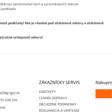
likáciou samonivelačných a vyrovnávacích stierok
i podkladu
uté podklady! Nie je vhodná pod silikónové nátery a silikónové
netračná schopnosť náteru!
ZÁKAZNÍCKY SERVIS
Nákupný
KONTAKTY
d2
@
grigel.sk
CENNÍK DOPRAVY
915 496 104
OBCHODNÉ PODMIENKY
ook
REKLAMÁCIA A VRÁTENIE