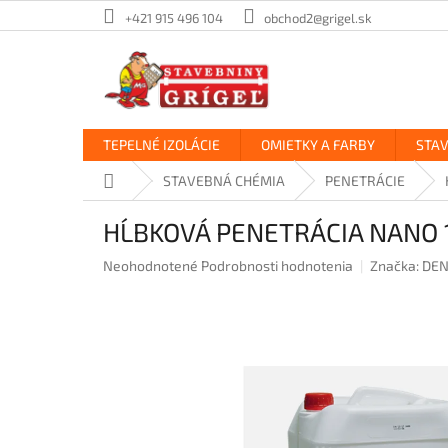
Prejsť
+421 915 496 104
obchod2@grigel.sk
na
obsah
TEPELNÉ IZOLÁCIE
OMIETKY A FARBY
STA
Domov
STAVEBNÁ CHÉMIA
PENETRÁCIE
HĹBKOVÁ PENETRÁCIA NANO 10
Priemerné
Neohodnotené
Podrobnosti hodnotenia
Značka:
DEN
hodnotenie
produktu
je
0,0
z
5
hviezdičiek.