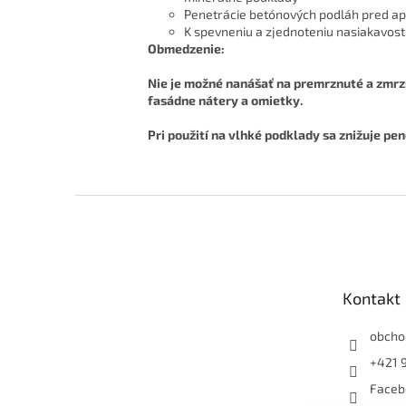
Penetrácie betónových podláh pred ap
K spevneniu a zjednoteniu nasiakavost
Obmedzenie:
Nie je možné nanášať na premrznuté a zmrzn
fasádne nátery a omietky.
Pri použití na vlhké podklady sa znižuje pe
Z
á
p
ä
t
Kontakt
i
e
obcho
+421 
Faceb