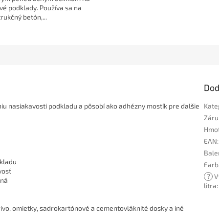
vé podklady. Používa sa na
rukčný betón,...
Dod
iu nasiakavosti podkladu a pôsobí ako adhézny mostík pre ďalšie
Kate
Záru
Hmo
EAN
:
Bale
dkladu
Farb
vosť
?
V
ená
litra
:
ivo, omietky, sadrokartónové a cementovláknité dosky a iné