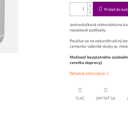
Pridať do koš
Jednozložková nízkoviskózna k
nasiakavé podklady.
Používa sa na nekonštrukčný bet
cemento-vláknité dosky aj. mine
Možnosť bezplatného osobného
cenníku dopravy).
Detailné informácie
TLAČ
OPÝTAŤ SA