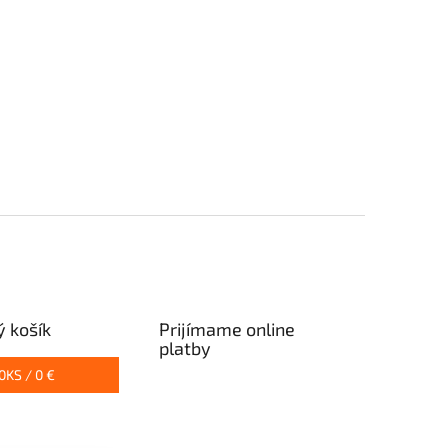
 košík
Prijímame online
platby
0
KS /
0 €