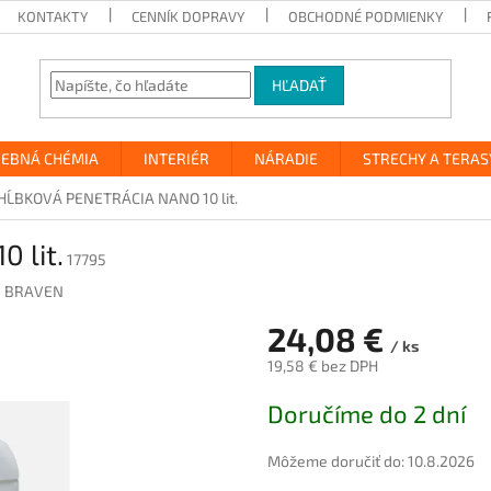
KONTAKTY
CENNÍK DOPRAVY
OBCHODNÉ PODMIENKY
HĽADAŤ
VEBNÁ CHÉMIA
INTERIÉR
NÁRADIE
STRECHY A TERAS
HĹBKOVÁ PENETRÁCIA NANO 10 lit.
 lit.
17795
 BRAVEN
24,08 €
/ ks
19,58 € bez DPH
Jednotková
Doručíme do 2 dní
cena:
Môžeme doručiť do:
10.8.2026