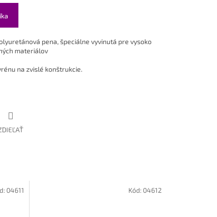
íka
lyuretánová pena, špeciálne vyvinutá pre vysoko
čných materiálov
rénu na zvislé konštrukcie.
ZDIEĽAŤ
d:
04611
Kód:
04612