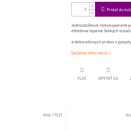
Pridať do koš
Jednozložková nízkoexpanzná po
efektívne lepenie ľahkých izola
a dekoratívnych prvkov z polysty
Detailné informácie
TLAČ
OPÝTAŤ SA
Kód:
17531
Kó