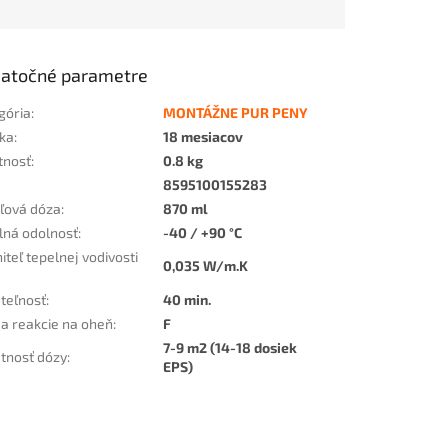
atočné parametre
gória
:
MONTÁŽNE PUR PENY
ka
:
18 mesiacov
tnosť
:
0.8 kg
8595100155283
oľová dóza
:
870 ml
lná odolnosť
:
-40 / +90 °C
iteľ tepelnej vodivosti
0,035 W/m.K
teľnosť
:
40 min.
da reakcie na oheň
:
F
7-9 m2 (14-18 dosiek
tnosť dózy
:
EPS)