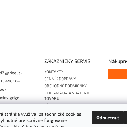
ZÁKAZNÍCKY SERVIS
Nákupný
KONTAKTY
d2
@
grigel.sk
CENNÍK DOPRAVY
915 496 104
OBCHODNÉ PODMIENKY
ook
REKLAMÁCIA A VRÁTENIE
niny_grigel
TOVARU
ZÁSADY OCHRANY
15496104
OSOBNÝCH ÚDAJOV
 stránka využíva iba technické cookies,
Odmietnuť
Súhlas so zasielaním EF
vyhnutné pre správne fungovanie
Cookies
ánky a ktoré budú vymazané po