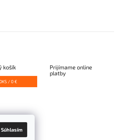
 košík
Prijímame online
platby
0
KS /
0 €
Súhlasím