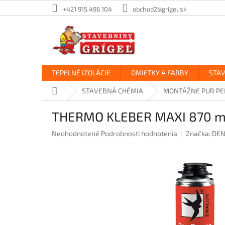
Prejsť
+421 915 496 104
obchod2@grigel.sk
na
obsah
TEPELNÉ IZOLÁCIE
OMIETKY A FARBY
STA
Domov
STAVEBNÁ CHÉMIA
MONTÁŽNE PUR PE
THERMO KLEBER MAXI 870 m
Priemerné
Neohodnotené
Podrobnosti hodnotenia
Značka:
DEN
hodnotenie
produktu
je
0,0
z
5
hviezdičiek.