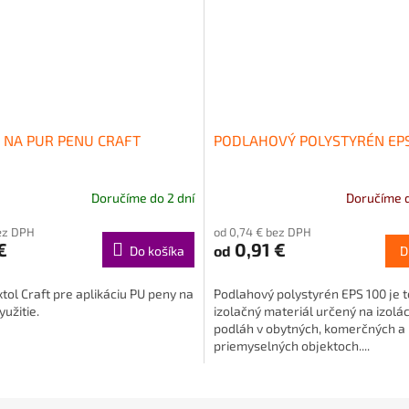
Ľ NA PUR PENU CRAFT
PODLAHOVÝ POLYSTYRÉN EPS
Doručíme do 2 dní
Doručíme d
Priemerné
hodnotenie
ez DPH
od 0,74 € bez DPH
produktu
€
0,91 €
od
Do košíka
D
je
5,0
z
xtol Craft pre aplikáciu PU peny na
Podlahový polystyrén EPS 100 je 
5
yužitie.
izolačný materiál určený na izolác
hviezdičiek.
podláh v obytných, komerčných a
priemyselných objektoch....