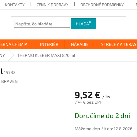
KONTAKTY
CENNÍK DOPRAVY
OBCHODNÉ PODMIENKY
HĽADAŤ
VEBNÁ CHÉMIA
INTERIÉR
NÁRADIE
STRECHY A TERAS
NY
THERMO KLEBER MAXI 870 ml
l
15782
 BRAVEN
9,52 €
/ ks
7,74 € bez DPH
Jednotková
Doručíme do 2 dní
cena:
Môžeme doručiť do:
12.8.2026