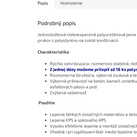
Popis
Hodnotenie
Podrobný popis
Jednozložková nízkoexpanzná polyuretánová pena u
prvkov z polystyrénu na zvislé konštrukcii.
Charakteristika
Rýchlo vytvrdzujúca, rozmerovo stabilná, n
Z jednej dózy možeme prilepiť až 18 ks pol
Rovnomerná štruktúra, výborná zvuková a te
Výborná priľnavosť na betón, kameň, omietku
asfaltových pásov a pod.
Zvýšená výdatnosť
Použitie
Lepenie ľahkých izolačných materiálov a dek
Lepenie EPS a soklového XPS
Vysoko efektívne lepenie a montáž izolačnýc
Vhodné i pri vyplňovaní škár medzi tepelne i