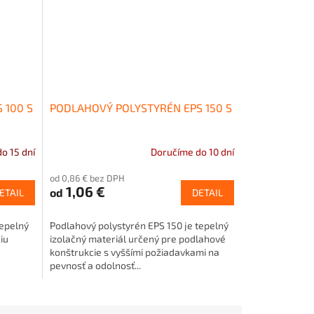
 100 S
PODLAHOVÝ POLYSTYRÉN EPS 150 S
o 15 dní
Doručíme do 10 dní
Priemerné
hodnotenie
od 0,86 € bez DPH
produktu
1,06 €
od
ETAIL
DETAIL
je
5,0
z
tepelný
Podlahový polystyrén EPS 150 je tepelný
5
iu
izolačný materiál určený pre podlahové
hviezdičiek.
konštrukcie s vyššími požiadavkami na
pevnosť a odolnosť...