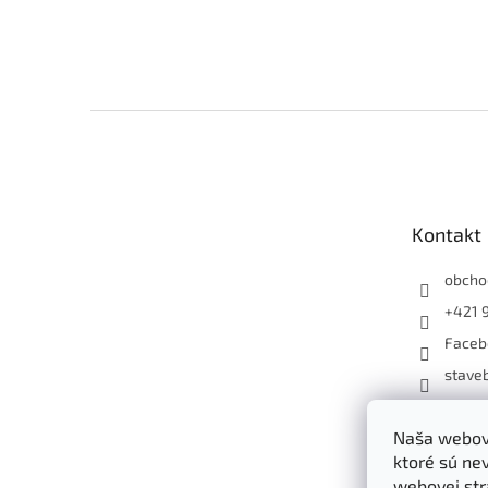
Z
á
p
ä
t
Kontakt
i
e
obcho
+421 
Faceb
staveb
+4219
Naša webová
ktoré sú ne
webovej str