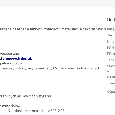
Dod
rčená na lepenie ľahkých izolačných materiálov a dekoratívnych
Kate
Záru
Hmo
EAN
:
ízkoexpanzná
Pišt
ystyrénových dosiek
Tepe
pelná izolácia
Súčin
, murivo, polystyrén, nemäkčený PVC, vrátane modifikovaných
λ
:
Reza
Trie
Výda
oratívnych prvkov z polystyrénu
h materiálov
zolačnými doskami z materiálov EPS, XPS