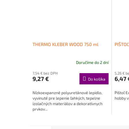
THERMO KLEBER WOOD 750 ml
PIŠTO
Doručíme do 2 dní
7,54 € bez DPH
5,26 € b
9,27 €
6,47 
Do košíka
Nízkoexpanzné polyuretánové lepidlo,
Pištoľ E
vyvinuté pre lepenie ľahkých, tepelne
hobby v
izolačných materiálov a dekoratívnych
prvkov...