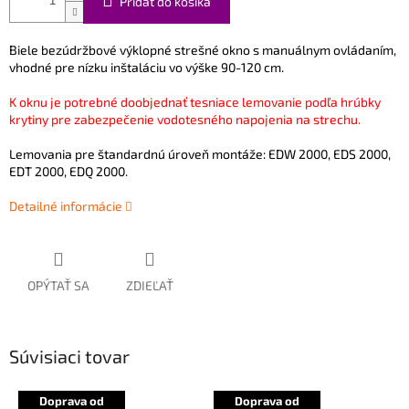
Pridať do košíka
Biele bezúdržbové výklopné strešné okno s manuálnym ovládaním,
vhodné pre nízku inštaláciu vo výške 90-120 cm.
K oknu je potrebné doobjednať tesniace lemovanie podľa hrúbky
krytiny pre zabezpečenie vodotesného napojenia na strechu.
Lemovania pre štandardnú úroveň montáže: EDW 2000, EDS 2000,
EDT 2000, EDQ 2000.
Detailné informácie
OPÝTAŤ SA
ZDIEĽAŤ
Súvisiaci tovar
Doprava od
Doprava od