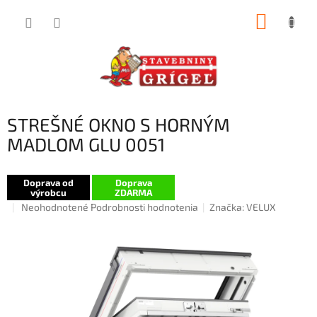
Prejsť
NÁKUP
na
obsah
KOŠÍK
STREŠNÉ OKNO S HORNÝM
MADLOM GLU 0051
Doprava od
Doprava
výrobcu
ZDARMA
Priemerné
Neohodnotené
Podrobnosti hodnotenia
Značka:
VELUX
hodnotenie
produktu
je
0,0
z
5
hviezdičiek.