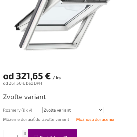
od
321,65 €
/ ks
od
261,50 €
bez DPH
Jednotková
Zvoľte variant
cena:
Rozmery (š x v)
Môžeme doručiť do:
Zvoľte variant
Možnosti doručenia