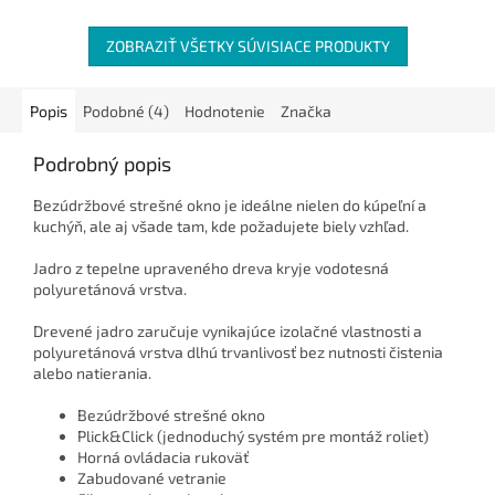
ZOBRAZIŤ VŠETKY SÚVISIACE PRODUKTY
Popis
Podobné (4)
Hodnotenie
Značka
Podrobný popis
Bezúdržbové strešné okno je ideálne nielen do kúpeľní a
kuchýň, ale aj všade tam, kde požadujete biely vzhľad.
Jadro z tepelne upraveného dreva kryje vodotesná
polyuretánová vrstva.
Drevené jadro zaručuje vynikajúce izolačné vlastnosti a
polyuretánová vrstva dlhú trvanlivosť bez nutnosti čistenia
alebo natierania.
Bezúdržbové strešné okno
Plick&Click (jednoduchý systém pre montáž roliet)
Horná ovládacia rukoväť
Zabudované vetranie