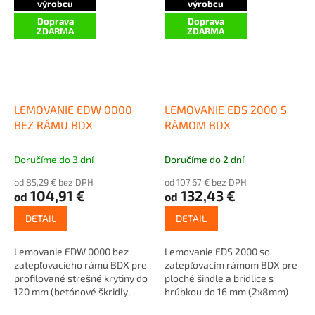
výrobcu
výrobcu
Doprava
Doprava
ZDARMA
ZDARMA
LEMOVANIE EDW 0000
LEMOVANIE EDS 2000 S
BEZ RÁMU BDX
RÁMOM BDX
Doručíme do 3 dní
Doručíme do 2 dní
od 85,29 € bez DPH
od 107,67 € bez DPH
104,91 €
132,43 €
od
od
DETAIL
DETAIL
Lemovanie EDW 0000 bez
Lemovanie EDS 2000 so
zatepľovacieho rámu BDX pre
zatepľovacím rámom BDX pre
profilované strešné krytiny do
ploché šindle a bridlice s
120 mm (betónové škridly,
hrúbkou do 16 mm (2x8mm)
keramické alebo plechové...