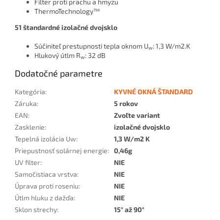
Filter proti prachu a hmyzu
ThermoTechnology™
51 štandardné izolačné dvojsklo
Súčiniteľ prestupnosti tepla oknom U
: 1,3 W/m2.K
w
Hlukový útlm R
: 32 dB
w
Dodatočné parametre
Kategória
:
KYVNÉ OKNÁ ŠTANDARD
Záruka
:
5 rokov
EAN
:
Zvoľte variant
Zasklenie
:
izolačné dvojsklo
Tepelná izolácia Uw
:
1,3 W/m2 K
Priepustnosť solárnej energie
:
0,46g
UV filter
:
NIE
Samočistiaca vrstva
:
NIE
Úprava proti roseniu
:
NIE
Útlm hluku z dažďa
:
NIE
Sklon strechy
:
15° až 90°