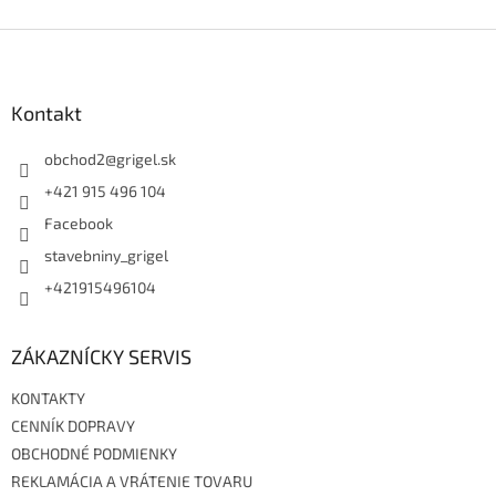
Z
á
p
ä
Kontakt
t
i
obchod2
@
grigel.sk
e
+421 915 496 104
Facebook
stavebniny_grigel
+421915496104
ZÁKAZNÍCKY SERVIS
KONTAKTY
CENNÍK DOPRAVY
OBCHODNÉ PODMIENKY
REKLAMÁCIA A VRÁTENIE TOVARU