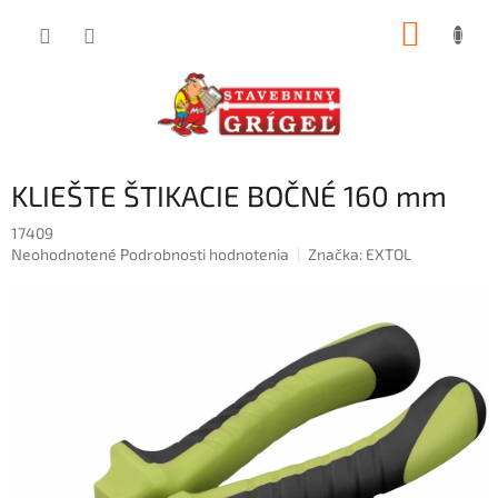
Prejsť
NÁKUP
na
obsah
KOŠÍK
KLIEŠTE ŠTIKACIE BOČNÉ 160 mm
17409
Priemerné
Neohodnotené
Podrobnosti hodnotenia
Značka:
EXTOL
hodnotenie
produktu
je
0,0
z
5
hviezdičiek.