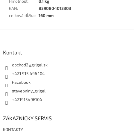
Hmotnosť
:
0.1 kg
EAN
:
8590804013303
celková dĺžka
:
160 mm
Z
á
p
ä
Kontakt
t
i
obchod2
@
grigel.sk
e
+421 915 496 104
Facebook
stavebniny_grigel
+421915496104
ZÁKAZNÍCKY SERVIS
KONTAKTY