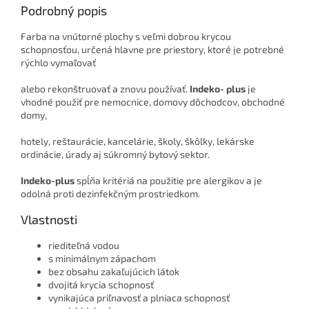
Podrobný popis
Farba na vnútorné plochy s veľmi dobrou krycou
schopnosťou, určená hlavne pre priestory,
ktoré je potrebné
rýchlo vymaľovať
alebo rekonštruovať
a znovu používať.
Indeko- plus
je
vhodné použiť pre nemocnice, domovy dôchodcov, obchodné
domy,
hotely, reštaurácie, kancelárie, školy, škôlky, lekárske
ordinácie, úrady aj súkromný bytový sektor.
Indeko-plus
spĺňa kritériá na použitie pre alergikov a je
odolná proti dezinfekčným prostriedkom.
Vlastnosti
riediteľná vodou
s minimálnym zápachom
bez obsahu zakaľujúcich látok
dvojitá krycia schopnosť
vynikajúca priľnavosť a plniaca schopnosť