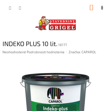
Prejsť
NÁKUP
na
obsah
KOŠÍK
INDEKO PLUS 10 lit.
18177
Priemerné
Neohodnotené
Podrobnosti hodnotenia
Značka:
CAPAROL
hodnotenie
produktu
je
0,0
z
5
hviezdičiek.