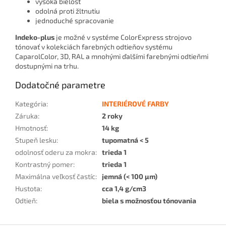
vysoká bielosť
odolná proti žltnutiu
jednoduché spracovanie
Indeko-plus
je možné v systéme ColorExpress strojovo
tónovať v kolekciách farebných odtieňov systému
CaparolColor, 3D, RAL a mnohými ďalšími farebnými odtieňmi
dostupnými na trhu.
Dodatočné parametre
Kategória
:
INTERIÉROVÉ FARBY
Záruka
:
2 roky
Hmotnosť
:
14 kg
Stupeň lesku
:
tupomatná < 5
odolnosť oderu za mokra
:
trieda 1
Kontrastný pomer
:
trieda 1
Maximálna veľkosť častíc
:
jemná (< 100 µm)
Hustota
:
cca 1,4 g/cm3
Odtieň
:
biela s možnosťou tónovania