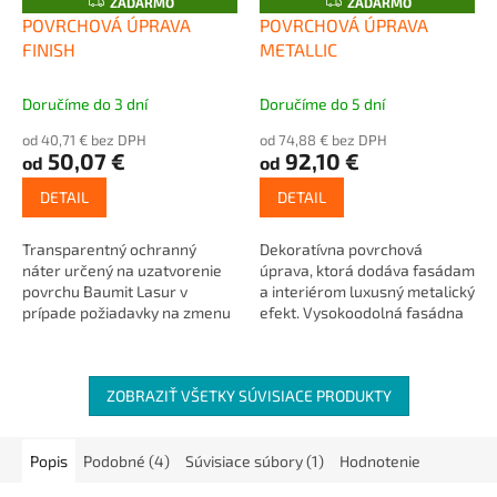
Z
Z
ZADARMO
ZADARMO
A
A
POVRCHOVÁ ÚPRAVA
POVRCHOVÁ ÚPRAVA
D
D
FINISH
METALLIC
A
A
R
R
M
M
O
O
Doručíme do 3 dní
Doručíme do 5 dní
od 40,71 € bez DPH
od 74,88 € bez DPH
50,07 €
92,10 €
od
od
DETAIL
DETAIL
Transparentný ochranný
Dekoratívna povrchová
náter určený na uzatvorenie
úprava, ktorá dodáva fasádam
povrchu Baumit Lasur v
a interiérom luxusný metalický
prípade požiadavky na zmenu
efekt. Vysokoodolná fasádna
intenzity odtieňa, ako
farba na akrylátovej...
ochrana...
ZOBRAZIŤ VŠETKY SÚVISIACE PRODUKTY
Popis
Podobné (4)
Súvisiace súbory (1)
Hodnotenie