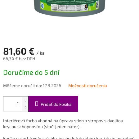
81,60 €
/ ks
66,34 € bez DPH
Jednotková
Doručíme do 5 dní
cena:
Môžeme doručiť do:
17.8.2026
Možnosti doručenia
Pridať do košíka
Interiérová farba vhodná na úpravu stien a stropov s dvojitou
krycou schopnosťou (stačí jeden náter).
Keďže vysychá veľmi rýchlo, je vhodná do objektov, kde je potrebné