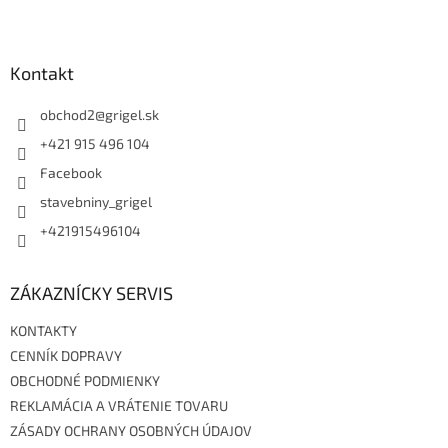
Z
á
p
ä
Kontakt
t
i
obchod2
@
grigel.sk
e
+421 915 496 104
Facebook
stavebniny_grigel
+421915496104
ZÁKAZNÍCKY SERVIS
KONTAKTY
CENNÍK DOPRAVY
OBCHODNÉ PODMIENKY
REKLAMÁCIA A VRÁTENIE TOVARU
ZÁSADY OCHRANY OSOBNÝCH ÚDAJOV