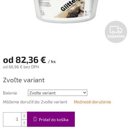
Z
ZADARMO
A
D
od
82,36 €
/ ks
A
od
66,96 €
bez DPH
Jednotková
R
Zvoľte variant
cena:
M
Balenie
O
Môžeme doručiť do:
Zvoľte variant
Možnosti doručenia
Pridať do košíka