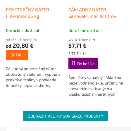
PENETRAČNÝ NÁTER
ZÁKLADNÝ NÁTER
FillPrimer 25 kg
SanovaPrimer 10 litrov
Doručíme do 2 dní
Doručíme do 3 dní
od 16,91 € bez DPH
46,92 € bez DPH
20,80 €
57,71 €
od
Jednotková
5,77 € / 1 l
DETAIL
cena:
Do košíka
Základný penetračný náter
obohatený vláknami, vypĺňa a
Špeciálny sanačný základ na
prekrýva trhliny v podklade
báze vodného skla, určený na
(omietky, lepiace stierky,
spevnenie zvetraných a
malty) až do šírky 0,5 mm.
pieskujúcich minerálnych
omietok a na zjednotenie...
ZOBRAZIŤ VŠETKY SÚVISIACE PRODUKTY