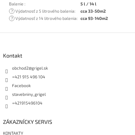
Balenie
:
5 l / 14 l
?
Výdatnosť z 5 litrového balenia
:
cca 33-50m2
?
Výdatnosť z 14 litrového balenia
:
cca 93-140m2
Z
á
p
ä
Kontakt
t
i
obchod2
@
grigel.sk
e
+421 915 496 104
Facebook
stavebniny_grigel
+421915496104
ZÁKAZNÍCKY SERVIS
KONTAKTY