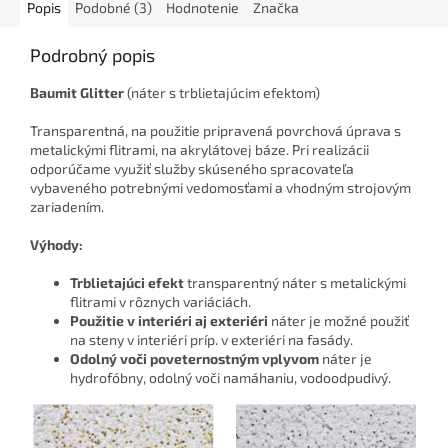
Popis
Podobné (3)
Hodnotenie
Značka
Podrobný popis
Baumit Glitter
(náter s trblietajúcim efektom)
Transparentná, na použitie pripravená povrchová úprava s
metalickými flitrami, na akrylátovej báze. Pri realizácii
odporúčame využiť služby skúseného spracovateľa
vybaveného potrebnými vedomosťami a vhodným strojovým
zariadením.
Výhody:
Trblietajúci efekt
transparentný náter s metalickými
flitrami v rôznych variáciách.
Použitie v interiéri aj exteriéri
náter je možné použiť
na steny v interiéri príp. v exteriéri na fasády.
Odolný voči poveternostným vplyvom
náter je
hydrofóbny, odolný voči namáhaniu, vodoodpudivý.