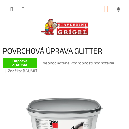
Prejsť
NÁKUP
na
obsah
KOŠÍK
POVRCHOVÁ ÚPRAVA GLITTER
Doprava
Priemerné
Neohodnotené
Podrobnosti hodnotenia
ZDARMA
hodnotenie
Značka:
BAUMIT
produktu
je
0,0
z
5
hviezdičiek.