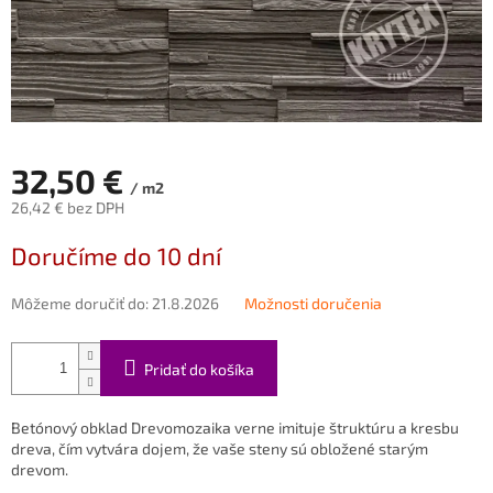
32,50 €
/ m2
26,42 € bez DPH
Jednotková
Doručíme do 10 dní
cena:
Môžeme doručiť do:
21.8.2026
Možnosti doručenia
Pridať do košíka
Betónový obklad Drevomozaika verne imituje štruktúru a kresbu
dreva, čím vytvára dojem, že vaše steny sú obložené starým
drevom.