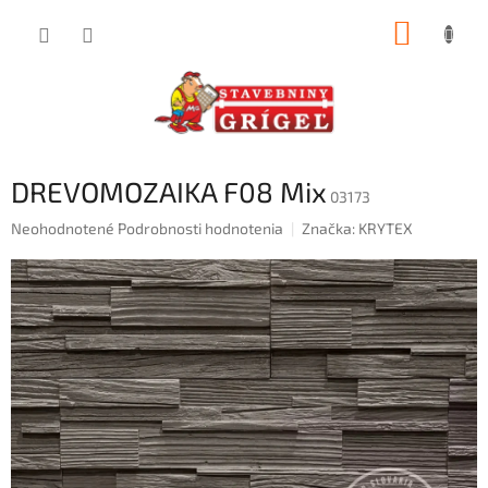
Prejsť
NÁKUP
na
obsah
KOŠÍK
DREVOMOZAIKA F08 Mix
03173
Priemerné
Neohodnotené
Podrobnosti hodnotenia
Značka:
KRYTEX
hodnotenie
produktu
je
0,0
z
5
hviezdičiek.