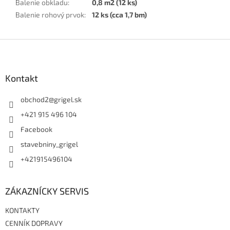
Balenie obkladu
:
0,8 m2 (12 ks)
Balenie rohový prvok
:
12 ks (cca 1,7 bm)
Z
á
p
ä
Kontakt
t
i
obchod2
@
grigel.sk
e
+421 915 496 104
Facebook
stavebniny_grigel
+421915496104
ZÁKAZNÍCKY SERVIS
KONTAKTY
CENNÍK DOPRAVY