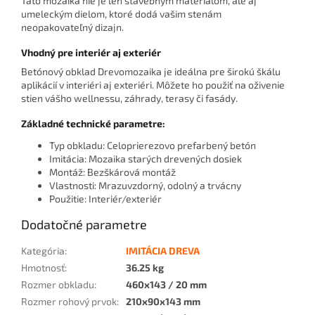
Táto mozaika nie je len stavebným materiálom, ale aj
umeleckým dielom, ktoré dodá vašim stenám
neopakovateľný dizajn.
Vhodný pre interiér aj exteriér
Betónový obklad Drevomozaika je ideálna pre širokú škálu
aplikácií v interiéri aj exteriéri. Môžete ho použiť na oživenie
stien vášho wellnessu, záhrady, terasy či fasády.
Základné technické parametre:
Typ obkladu: Celoprierezovo prefarbený betón
Imitácia: Mozaika starých drevených dosiek
Montáž: Bezškárová montáž
Vlastnosti: Mrazuvzdorný, odolný a trvácny
Použitie: Interiér/exteriér
Dodatočné parametre
Kategória
:
IMITÁCIA DREVA
Hmotnosť
:
36.25 kg
Rozmer obkladu
:
460x143 / 20 mm
Rozmer rohový prvok
:
210x90x143 mm