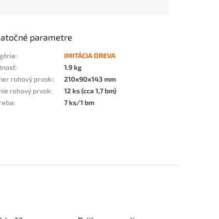
atočné parametre
gória
:
IMITÁCIA DREVA
tnosť
:
1.9 kg
er rohový prvok:
:
210x90x143 mm
nie rohový prvok
:
12 ks (cca 1,7 bm)
reba
:
7 ks/1 bm