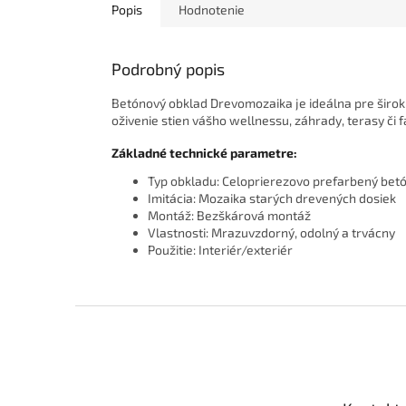
Popis
Hodnotenie
Podrobný popis
Betónový obklad Drevomozaika je ideálna pre širokú š
oživenie stien vášho wellnessu, záhrady, terasy či 
Základné technické parametre:
Typ obkladu: Celoprierezovo prefarbený bet
Imitácia: Mozaika starých drevených dosiek
Montáž: Bezškárová montáž
Vlastnosti: Mrazuvzdorný, odolný a trvácny
Použitie: Interiér/exteriér
Z
á
p
ä
t