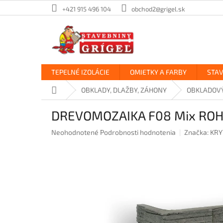
Prejsť
+421 915 496 104
obchod2@grigel.sk
na
obsah
TEPELNÉ IZOLÁCIE
OMIETKY A FARBY
STA
Domov
OBKLADY, DLAŽBY, ZÁHONY
OBKLADOV
DREVOMOZAIKA F08 Mix RO
Priemerné
Neohodnotené
Podrobnosti hodnotenia
Značka:
KRY
hodnotenie
produktu
je
0,0
z
5
hviezdičiek.