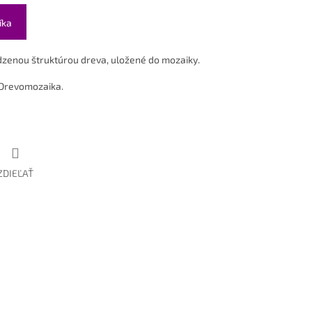
íka
dzenou štruktúrou dreva, uložené do mozaiky.
 Drevomozaika.
ZDIEĽAŤ