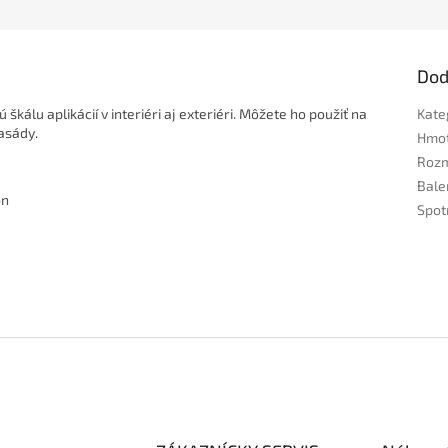
Dod
kálu aplikácií v interiéri aj exteriéri. Môžete ho použiť na
Kate
fasády.
Hmo
Rozm
Bale
ón
Spot