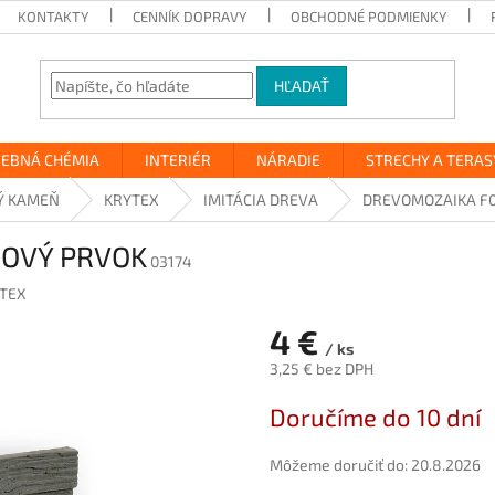
KONTAKTY
CENNÍK DOPRAVY
OBCHODNÉ PODMIENKY
HĽADAŤ
VEBNÁ CHÉMIA
INTERIÉR
NÁRADIE
STRECHY A TERAS
Ý KAMEŇ
KRYTEX
IMITÁCIA DREVA
DREVOMOZAIKA F0
HOVÝ PRVOK
03174
TEX
4 €
/ ks
3,25 € bez DPH
Jednotková
Doručíme do 10 dní
cena:
Môžeme doručiť do:
20.8.2026