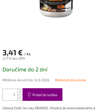
3,41 €
/ ks
2,77 € bez DPH
Jednotková
Doručíme do 2 dní
cena:
Môžeme doručiť do:
12.8.2026
Možnosti doručenia
Pridať do košíka
Gélový čistič na ruky ORANGE. Vhodný do automobilového a