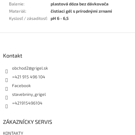
Balenie
:
plastová dóza bez dávkovača
Materiál
:
čistiaci gél s prírodnými zrnami
Kyslosť / zásaditosť
:
pH 6 - 6,5
Z
á
p
ä
Kontakt
t
i
obchod2
@
grigel.sk
e
+421 915 496 104
Facebook
stavebniny_grigel
+421915496104
ZÁKAZNÍCKY SERVIS
KONTAKTY