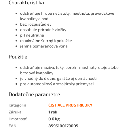
Charakteristika
odstraňuje hrubé nečistoty, mastnotu, prevádzkové
kvapaliny a pod.
bez rozpúšťadiel
obsahuje prírodné zložky
pH neutrálne
maximálne šetrný k pokožke
jemná pomarančová vôňa
Použitie
odstraňuje mazivá, tuky, benzín, mastnoty, oleje alebo
brzdové kvapaliny
je vhodný do dielne, garáže aj domácnosti
pre automobilový a strojársky priemysel
Dodatočné parametre
Kategória
:
ČISTIACE PROSTRIEDKY
Záruka
:
1 rok
Hmotnosť
:
0.6 kg
EAN
:
8595100179005