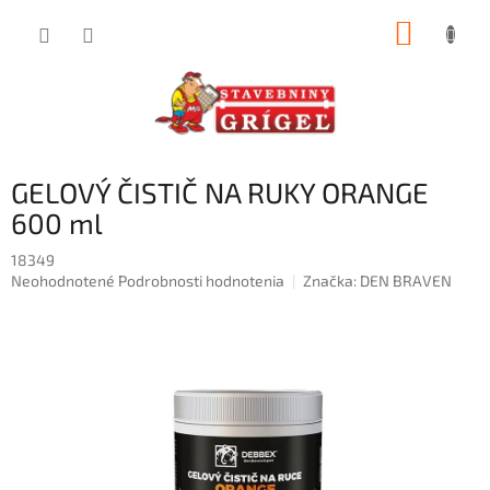
Prejsť
NÁKUP
na
obsah
KOŠÍK
GELOVÝ ČISTIČ NA RUKY ORANGE
600 ml
18349
Priemerné
Neohodnotené
Podrobnosti hodnotenia
Značka:
DEN BRAVEN
hodnotenie
produktu
je
0,0
z
5
hviezdičiek.