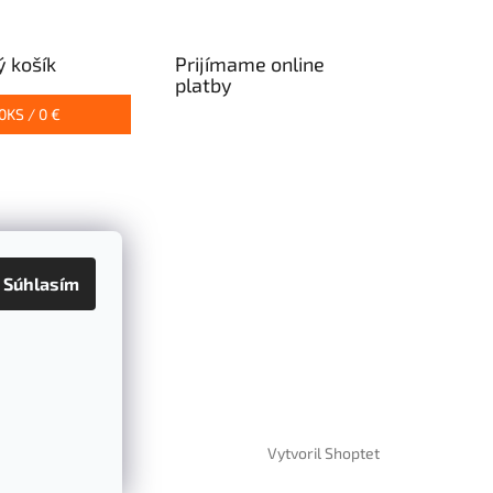
 košík
Prijímame online
platby
0
KS /
0 €
Súhlasím
Vytvoril Shoptet