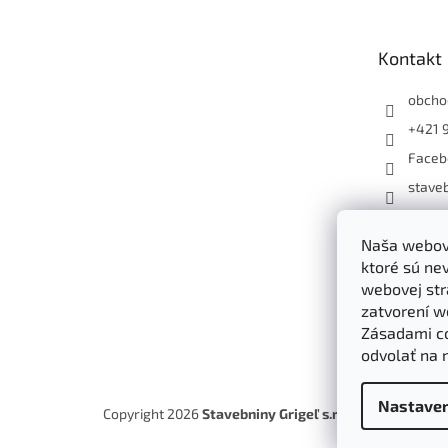
ä
t
Kontakt
i
e
obcho
+421 
Faceb
staveb
+4219
Naša webová
ktoré sú ne
webovej str
zatvorení w
Zásadami c
odvolať na 
Nastaven
Copyright 2026
Stavebniny Grigeľ s.r.o.
. Všetky práva