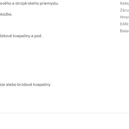
ového a strojárskeho priemyslu.
Kate
Záru
okožke.
Hmo
EAN
:
Bale
dzkové kvapaliny a pod.
leje alebo brzdové kvapaliny