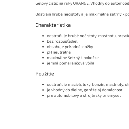
Gélový čistič na ruky ORANGE. Vhodný do automobil
Odstráni hrubé nečistoty a je maximálne šetrný k p
Charakteristika
odstraňuje hrubé nečistoty, mastnotu, prevá
bez rozpúšťadiel
obsahuje prírodné zložky
pH neutrálne
maximálne šetrný k pokožke
jemná pomarančová vôňa
Použitie
odstraňuje mazivá, tuky, benzín, mastnoty, o
je vhodný do dielne, garáže aj domácnosti
pre automobilový a strojársky priemysel
Z
á
p