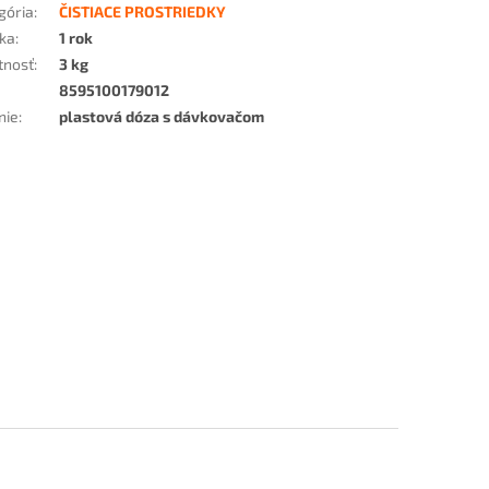
gória
:
ČISTIACE PROSTRIEDKY
ka
:
1 rok
tnosť
:
3 kg
8595100179012
nie
:
plastová dóza s dávkovačom