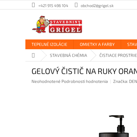
Prejsť
+421 915 496 104
obchod2@grigel.sk
na
obsah
TEPELNÉ IZOLÁCIE
OMIETKY A FARBY
STA
Domov
STAVEBNÁ CHÉMIA
ČISTIACE PROSTRI
GELOVÝ ČISTIČ NA RUKY ORAN
Priemerné
Neohodnotené
Podrobnosti hodnotenia
Značka:
DEN
hodnotenie
produktu
je
0,0
z
5
hviezdičiek.