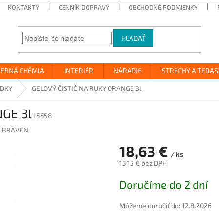
KONTAKTY
CENNÍK DOPRAVY
OBCHODNÉ PODMIENKY
HĽADAŤ
VEBNÁ CHÉMIA
INTERIÉR
NÁRADIE
STRECHY A TERAS
EDKY
GELOVÝ ČISTIČ NA RUKY ORANGE 3l
GE 3l
15558
 BRAVEN
18,63 €
/ ks
15,15 € bez DPH
Jednotková
Doručíme do 2 dní
cena:
Môžeme doručiť do:
12.8.2026