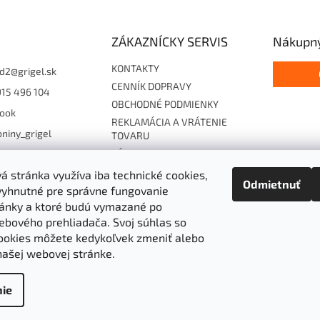
ZÁKAZNÍCKY SERVIS
Nákupný
KONTAKTY
d2
@
grigel.sk
CENNÍK DOPRAVY
915 496 104
OBCHODNÉ PODMIENKY
ook
REKLAMÁCIA A VRÁTENIE
niny_grigel
TOVARU
ZÁSADY OCHRANY
15496104
OSOBNÝCH ÚDAJOV
 stránka využíva iba technické cookies,
Odmietnuť
Súhlas so zasielaním EF
vyhnutné pre správne fungovanie
Cookies
ánky a ktoré budú vymazané po
Hodnotenie obchodu
ebového prehliadača.
Svoj súhlas so
ookies môžete kedykoľvek zmeniť alebo
AKO NAKUPOVAŤ
našej webovej stránke.
ie
 vyhradené.
Upraviť nastavenie cookies