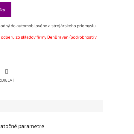
íka
vhodný do automobilového a strojárskeho priemyslu.
odberu zo skladov firmy DenBraven (podrobnosti v
ZDIEĽAŤ
atočné parametre