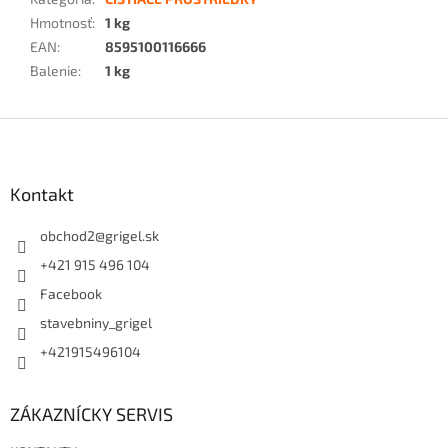
Hmotnosť
:
1 kg
EAN
:
8595100116666
Balenie
:
1 kg
Z
á
p
ä
Kontakt
t
i
obchod2
@
grigel.sk
e
+421 915 496 104
Facebook
stavebniny_grigel
+421915496104
ZÁKAZNÍCKY SERVIS