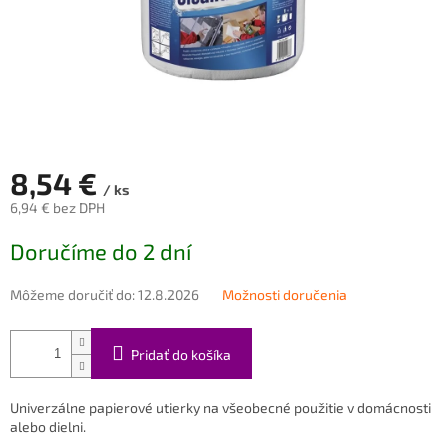
8,54 €
/ ks
6,94 € bez DPH
Jednotková
Doručíme do 2 dní
cena:
Môžeme doručiť do:
12.8.2026
Možnosti doručenia
Pridať do košíka
Univerzálne papierové utierky na všeobecné použitie v domácnosti
alebo dielni.