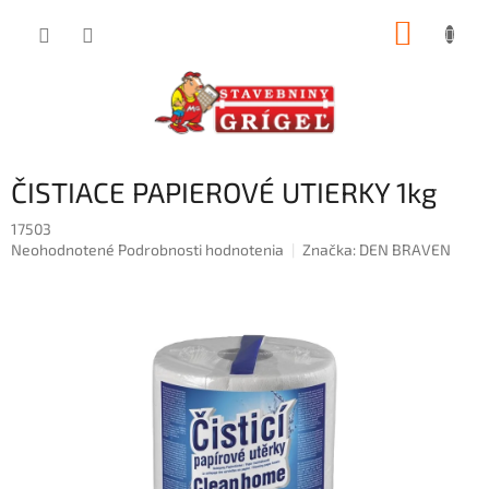
Prejsť
NÁKUP
na
obsah
KOŠÍK
ČISTIACE PAPIEROVÉ UTIERKY 1kg
17503
Priemerné
Neohodnotené
Podrobnosti hodnotenia
Značka:
DEN BRAVEN
hodnotenie
produktu
je
0,0
z
5
hviezdičiek.