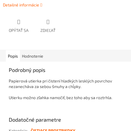
Detailné informácie
OPÝTAŤ SA
ZDIEĽAŤ
Popis
Hodnotenie
Podrobný popis
Papierová utierka pri čistení hladkých lesklých povrchov
nezanecháva za sebou šmuhy a chĺpky.
Utierku možno zľahka namočiť, bez toho aby sa roztrhla.
Dodatočné parametre
Kategória
:
ČISTIACE PROSTRIEDKY