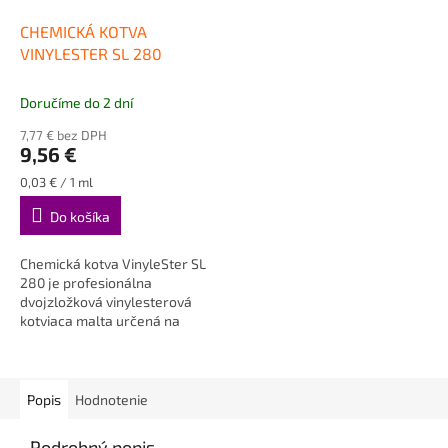
CHEMICKÁ KOTVA
VINYLESTER SL 280
Doručíme do 2 dní
7,77 € bez DPH
9,56 €
Jednotková
0,03 € / 1 ml
cena:
Do košíka
Chemická kotva VinyleSter SL
280 je profesionálna
dvojzložková vinylesterová
kotviaca malta určená na
pevné a bezpečné kotvenie...
Popis
Hodnotenie
Podrobný popis