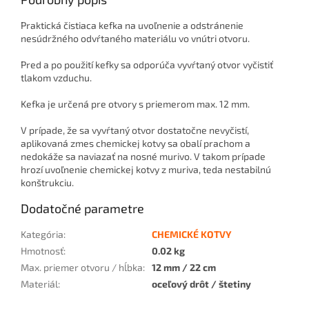
Praktická čistiaca kefka na uvoľnenie a odstránenie
nesúdržného odvŕtaného materiálu vo vnútri otvoru.
Pred a po použití kefky sa odporúča vyvŕtaný otvor vyčistiť
tlakom vzduchu.
Kefka je určená pre otvory s priemerom max. 12 mm.
V prípade, že sa vyvŕtaný otvor dostatočne nevyčistí,
aplikovaná zmes chemickej kotvy sa obalí prachom a
nedokáže sa naviazať na nosné murivo. V takom prípade
hrozí uvoľnenie chemickej kotvy z muriva, teda nestabilnú
konštrukciu.
Dodatočné parametre
Kategória
:
CHEMICKÉ KOTVY
Hmotnosť
:
0.02 kg
Max. priemer otvoru / hĺbka
:
12 mm / 22 cm
Materiál
:
oceľový drôt / štetiny