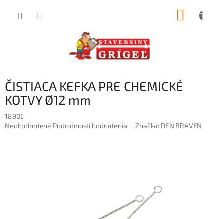
Prejsť
NÁKUP
na
obsah
KOŠÍK
ČISTIACA KEFKA PRE CHEMICKÉ
KOTVY Ø12 mm
18906
Priemerné
Neohodnotené
Podrobnosti hodnotenia
Značka:
DEN BRAVEN
hodnotenie
produktu
je
0,0
z
5
hviezdičiek.