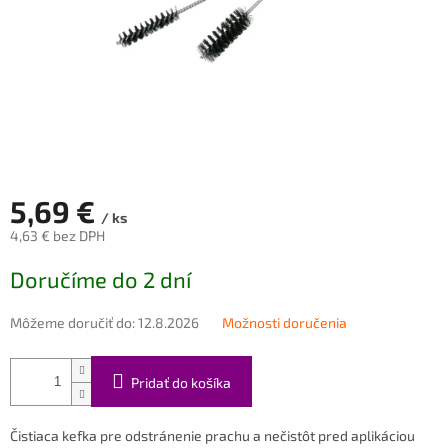
5,69 €
/ ks
4,63 € bez DPH
Jednotková
Doručíme do 2 dní
cena:
Môžeme doručiť do:
12.8.2026
Možnosti doručenia
Pridať do košíka
Čistiaca kefka pre odstránenie prachu a nečistôt pred aplikáciou