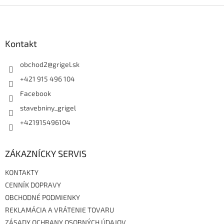
Z
á
p
ä
Kontakt
t
i
obchod2
@
grigel.sk
e
+421 915 496 104
Facebook
stavebniny_grigel
+421915496104
ZÁKAZNÍCKY SERVIS
KONTAKTY
CENNÍK DOPRAVY
OBCHODNÉ PODMIENKY
REKLAMÁCIA A VRÁTENIE TOVARU
ZÁSADY OCHRANY OSOBNÝCH ÚDAJOV