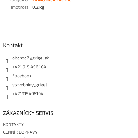
Hmotnosť
:
0.2 kg
Z
á
p
ä
Kontakt
t
i
obchod2
@
grigel.sk
e
+421 915 496 104
Facebook
stavebniny_grigel
+421915496104
ZÁKAZNÍCKY SERVIS
KONTAKTY
CENNÍK DOPRAVY