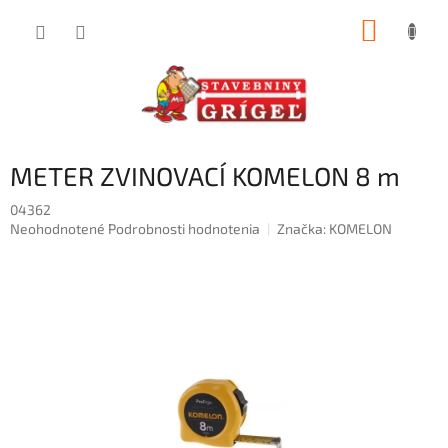
Prejsť
NÁKUP
na
obsah
KOŠÍK
METER ZVINOVACÍ KOMELON 8 m
04362
Priemerné
Neohodnotené
Podrobnosti hodnotenia
Značka:
KOMELON
hodnotenie
produktu
je
0,0
z
5
hviezdičiek.