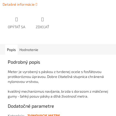
Detailné informácie
OPÝTAŤ SA
ZDIEĽAŤ
Popis
Hodnotenie
Podrobný popis
Meter je vyrobený s páskou z tvrdenej ocele s fosfátovou
protikoróznou úpravou.
Dobre čitateľná stupnica chránená
nylonovou vrstvou,
kvalitný mechanizmus navíjania, brzda s dorazom z mäkčenej
gumy - ľahký posuv pásky a dlhá životnosť metra.
Dodatočné parametre
Kategória
:
ZVINOVACIE METRE