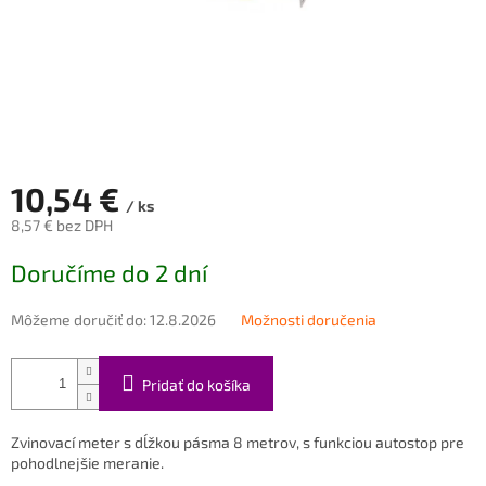
10,54 €
/ ks
8,57 € bez DPH
Jednotková
Doručíme do 2 dní
cena:
Môžeme doručiť do:
12.8.2026
Možnosti doručenia
Pridať do košíka
Zvinovací meter s dĺžkou pásma 8 metrov, s funkciou autostop pre
pohodlnejšie meranie.