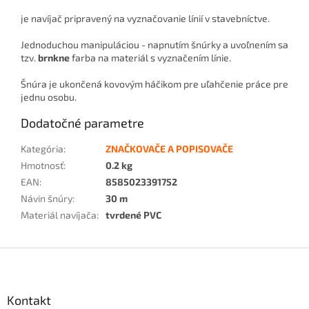
je navíjač pripravený na vyznačovanie línií v stavebníctve.
Jednoduchou manipuláciou - napnutím šnúrky a uvoľnením
sa
tzv.
brnkne
farba na materiál s vyznačením línie.
Šnúra je ukončená kovovým háčikom pre uľahčenie práce pre
jednu osobu.
Dodatočné parametre
Kategória
:
ZNAČKOVAČE A POPISOVAČE
Hmotnosť
:
0.2 kg
EAN
:
8585023391752
Návin šnúry
:
30 m
Materiál navíjača
:
tvrdené PVC
Z
á
p
ä
Kontakt