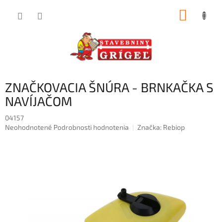
Prejsť
NÁKUP
na
obsah
KOŠÍK
ZNAČKOVACIA ŠNÚRA - BRNKAČKA S
NAVÍJAČOM
04157
Priemerné
Neohodnotené
Podrobnosti hodnotenia
Značka:
Rebiop
hodnotenie
produktu
je
0,0
z
5
hviezdičiek.