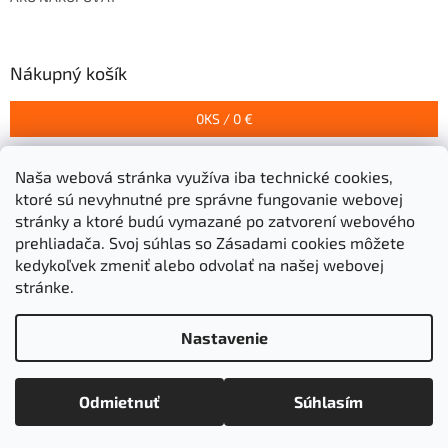
Nákupný košík
0
KS /
0 €
Naša webová stránka využíva iba technické cookies,
Prijímame online platby
ktoré sú nevyhnutné pre správne fungovanie webovej
stránky a ktoré budú vymazané po zatvorení webového
prehliadača.
Svoj súhlas so Zásadami cookies môžete
kedykoľvek zmeniť alebo odvolať na našej webovej
stránke.
Vytvoril Shoptet
Nastavenie
Copyright 2026
Stavebniny Grigeľ s.r.o.
. Všetky práva
Odmietnuť
Súhlasím
vyhradené.
Upraviť nastavenie cookies