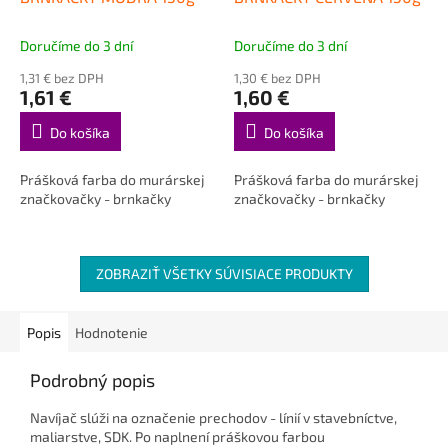
Doručíme do 3 dní
Doručíme do 3 dní
1,31 € bez DPH
1,30 € bez DPH
1,61 €
1,60 €
Do košíka
Do košíka
Prášková farba do murárskej
Prášková farba do murárskej
značkovačky - brnkačky
značkovačky - brnkačky
ZOBRAZIŤ VŠETKY SÚVISIACE PRODUKTY
Popis
Hodnotenie
Podrobný popis
Navíjač slúži na
označenie prechodov - línií v stavebníctve,
maliarstve, SDK. Po naplnení práškovou farbou