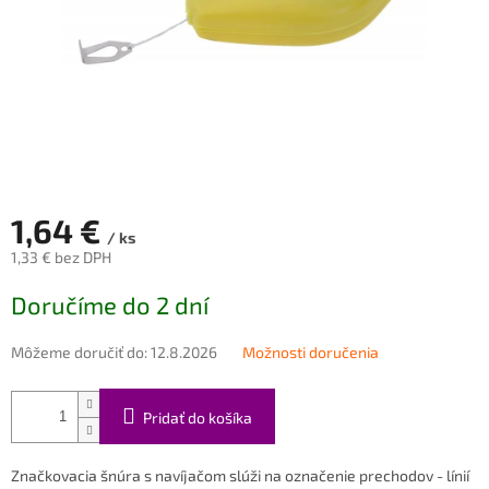
1,64 €
/ ks
1,33 € bez DPH
Jednotková
Doručíme do 2 dní
cena:
Môžeme doručiť do:
12.8.2026
Možnosti doručenia
Pridať do košíka
Značkovacia šnúra s navíjačom slúži na
označenie prechodov - línií