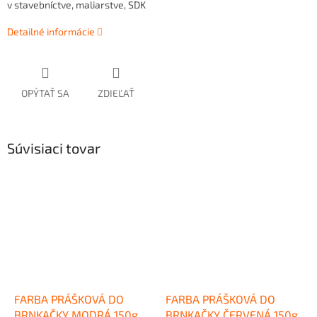
v stavebníctve, maliarstve, SDK
Detailné informácie
OPÝTAŤ SA
ZDIEĽAŤ
Súvisiaci tovar
FARBA PRÁŠKOVÁ DO
FARBA PRÁŠKOVÁ DO
BRNKAČKY MODRÁ 150g
BRNKAČKY ČERVENÁ 150g