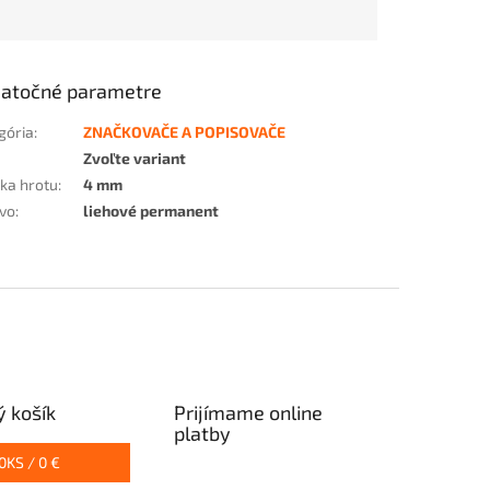
atočné parametre
gória
:
ZNAČKOVAČE A POPISOVAČE
Zvoľte variant
ka hrotu
:
4 mm
ivo
:
liehové permanent
 košík
Prijímame online
platby
0
KS /
0 €