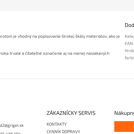
Dod
otom je vhodný na popisovanie širokej škály materiálov, ako je
Kate
EAN
:
Hrúb
núka trvalé a čitateľné označenie aj na menej nasiakavých
farb
ZÁKAZNÍCKY SERVIS
Nákupný
KONTAKTY
d2
@
grigel.sk
CENNÍK DOPRAVY
915 496 104