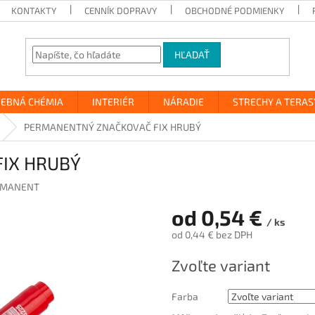
KONTAKTY
CENNÍK DOPRAVY
OBCHODNÉ PODMIENKY
HĽADAŤ
VEBNÁ CHÉMIA
INTERIÉR
NÁRADIE
STRECHY A TERAS
PERMANENTNÝ ZNAČKOVAČ FIX HRUBÝ
IX HRUBÝ
RMANENT
od
0,54 €
/ ks
od
0,44 €
bez DPH
Jednotková
Zvoľte variant
cena:
Farba