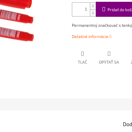
Pridať do koš
Permanentný značkovač s tenký
Detailné informácie
TLAČ
OPÝTAŤ SA
Dod