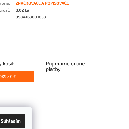
gória
:
ZNAČKOVAČE A POPISOVAČE
tnosť
:
0.02 kg
8584163001033
 košík
Prijímame online
platby
0
KS /
0 €
Súhlasím