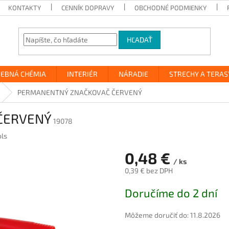
KONTAKTY
CENNÍK DOPRAVY
OBCHODNÉ PODMIENKY
HĽADAŤ
VEBNÁ CHÉMIA
INTERIÉR
NÁRADIE
STRECHY A TERAS
PERMANENTNÝ ZNAČKOVAČ ČERVENÝ
ČERVENÝ
19078
ols
0,48 €
/ ks
0,39 € bez DPH
Jednotková
Doručíme do 2 dní
cena:
Môžeme doručiť do:
11.8.2026