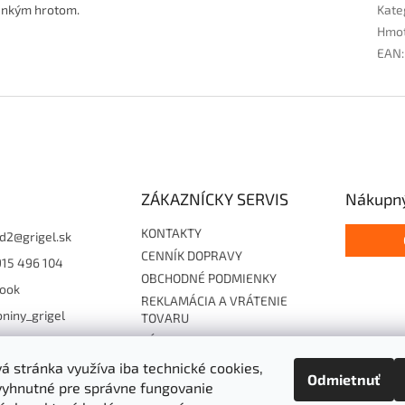
enkým hrotom.
Kate
Hmo
EAN
:
ZÁKAZNÍCKY SERVIS
Nákupný
KONTAKTY
d2
@
grigel.sk
CENNÍK DOPRAVY
915 496 104
OBCHODNÉ PODMIENKY
ook
REKLAMÁCIA A VRÁTENIE
niny_grigel
TOVARU
ZÁSADY OCHRANY
15496104
OSOBNÝCH ÚDAJOV
 stránka využíva iba technické cookies,
Odmietnuť
Súhlas so zasielaním EF
vyhnutné pre správne fungovanie
Cookies