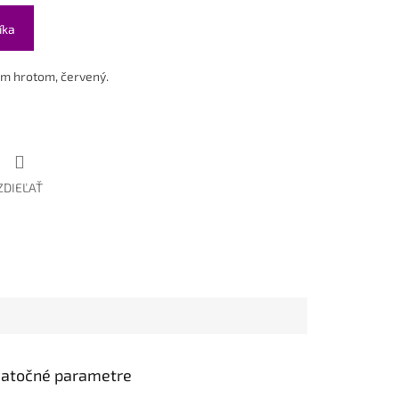
íka
m hrotom, červený.
ZDIEĽAŤ
atočné parametre