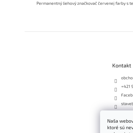
Permanentný liehový značkovač červenej farby s t
Z
á
p
ä
t
Kontakt
i
e
obcho
+421 
Faceb
staveb
+4219
Naša webová
ktoré sú ne