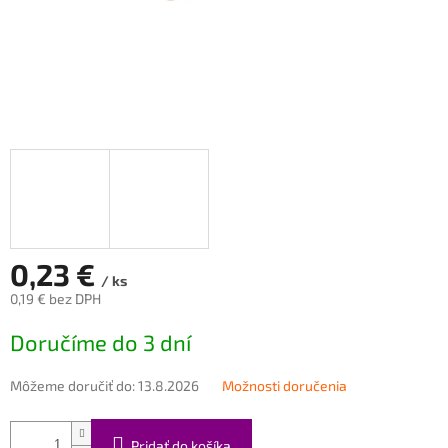
0,23 €
/ ks
0,19 € bez DPH
Jednotková
Doručíme do 3 dní
cena:
Môžeme doručiť do:
13.8.2026
Možnosti doručenia
Pridať do košíka