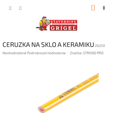
Prejsť
NÁKUP
na
obsah
KOŠÍK
CERUZKA NA SKLO A KERAMIKU
26250
Priemerné
Neohodnotené
Podrobnosti hodnotenia
Značka:
STREND PRO
hodnotenie
produktu
je
0,0
z
5
hviezdičiek.