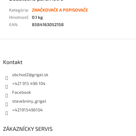
Kategória
:
ZNAČKOVAČE A POPISOVAČE
Hmotnosť
:
0.1 kg
EAN
:
8584163052158
Z
á
p
ä
Kontakt
t
i
obchod2
@
grigel.sk
e
+421 915 496 104
Facebook
stavebniny_grigel
+421915496104
ZÁKAZNÍCKY SERVIS