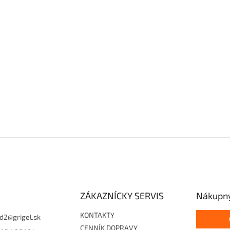
ZÁKAZNÍCKY SERVIS
Nákupný
KONTAKTY
d2
@
grigel.sk
CENNÍK DOPRAVY