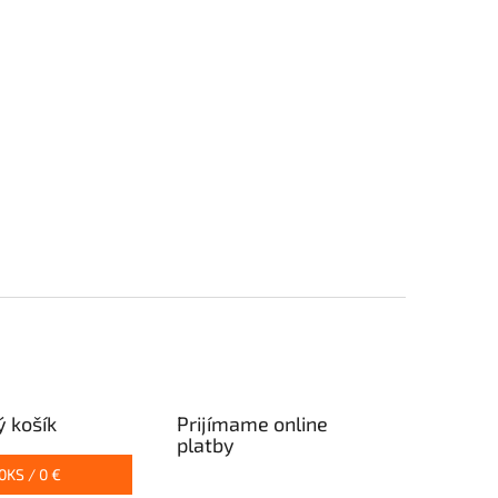
 košík
Prijímame online
platby
0
KS /
0 €