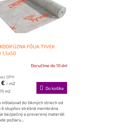
KODIFÚZNA FÓLIA TYVEK
 1,5x50
Doručíme do 10 dní
 bez DPH
 €
/ m2
Do košíka
ková
 75 m2
inštalovať do šikmých striech od
u 6 stupňov strešná membrána
je bezpečný a preverený materiál
ade požiaru...
O