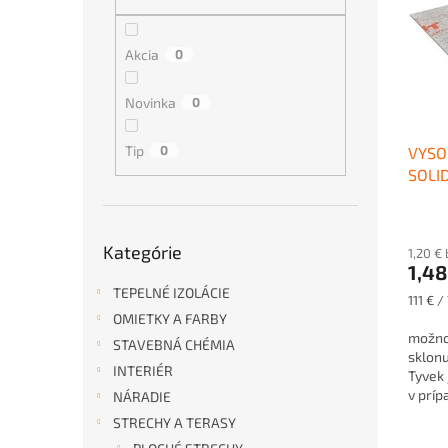
i
p
s
r
p
o
Akcia
0
r
d
o
u
Novinka
0
d
k
u
t
Tip
0
VYSO
k
o
SOLID
t
v
o
v
Preskočiť
Kategórie
kategórie
1,20 €
1,48
TEPELNÉ IZOLÁCIE
Jednot
111 € /
cena:
OMIETKY A FARBY
možno 
STAVEBNÁ CHÉMIA
sklon
INTERIÉR
Tyvek 
v príp
NÁRADIE
STRECHY A TERASY