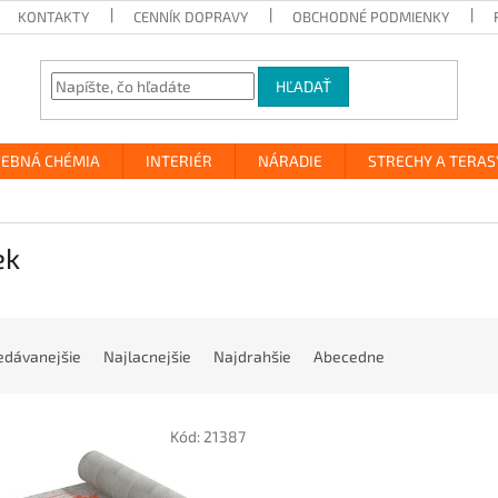
KONTAKTY
CENNÍK DOPRAVY
OBCHODNÉ PODMIENKY
HĽADAŤ
VEBNÁ CHÉMIA
INTERIÉR
NÁRADIE
STRECHY A TERAS
ek
edávanejšie
Najlacnejšie
Najdrahšie
Abecedne
Kód:
21387