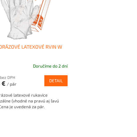
ORÁZOVÉ LATEXOVÉ RVIN W
Doručíme do 2 dní
 bez DPH
DETAIL
5 €
/ pár
rázové latexové rukavice
zálne (vhodné na pravú aj ľavú
Cena je uvedená za pár.
O
v
l