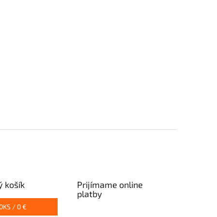
 košík
Prijímame online
platby
0
KS /
0 €