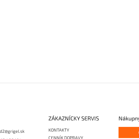
ZÁKAZNÍCKY SERVIS
Nákupný
KONTAKTY
d2
@
grigel.sk
CENNÍK DOPRAVY