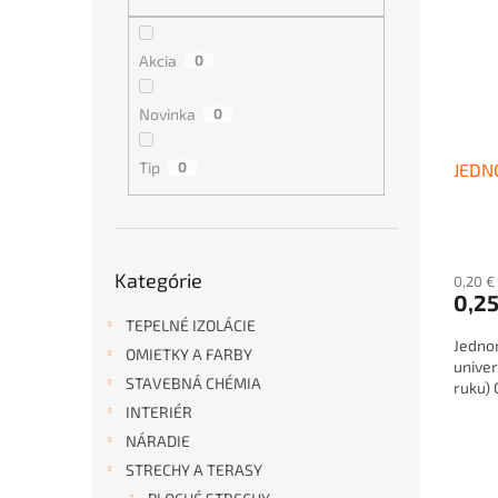
i
p
s
r
p
o
Akcia
0
r
d
o
u
Novinka
0
d
k
u
t
Tip
0
JEDN
k
o
t
v
o
v
Preskočiť
Kategórie
kategórie
0,20 €
0,2
TEPELNÉ IZOLÁCIE
Jedno
OMIETKY A FARBY
univer
STAVEBNÁ CHÉMIA
ruku) 
INTERIÉR
NÁRADIE
STRECHY A TERASY