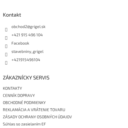
á
á
d
p
a
ä
Kontakt
c
t
i
i
obchod2
@
grigel.sk
e
p
e
+421 915 496 104
r
Facebook
v
k
stavebniny_grigel
y
v
+421915496104
ý
p
i
ZÁKAZNÍCKY SERVIS
s
u
KONTAKTY
CENNÍK DOPRAVY
OBCHODNÉ PODMIENKY
REKLAMÁCIA A VRÁTENIE TOVARU
ZÁSADY OCHRANY OSOBNÝCH ÚDAJOV
Súhlas so zasielaním EF