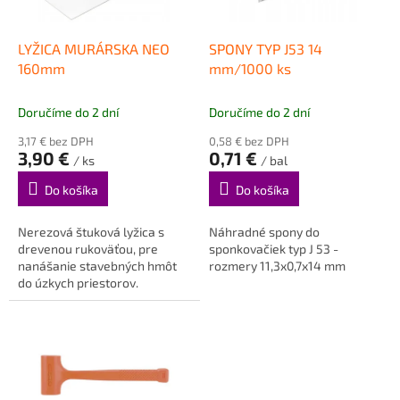
r
d
o
u
d
k
LYŽICA MURÁRSKA NEO
SPONY TYP J53 14
u
t
160mm
mm/1000 ks
k
o
t
v
Doručíme do 2 dní
Doručíme do 2 dní
o
3,17 € bez DPH
0,58 € bez DPH
v
3,90 €
0,71 €
/ ks
/ bal
Do košíka
Do košíka
Nerezová štuková lyžica s
Náhradné spony do
drevenou rukoväťou, pre
sponkovačiek typ J 53 -
nanášanie stavebných hmôt
rozmery 11,3x0,7x14 mm
do úzkych priestorov.