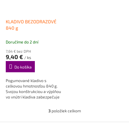
KLADIVO BEZODRAZOVÉ
840 g
Doručíme do 2 dní
7,64 € bez DPH
9,40 €
/ ks
Do košíka
Pogumované kladivo s
celkovou hmotnosťou 840 g.
Svojou konštrukciou a výplňou
vo vnútri kladiva zabezpečuje
pri údere rozloženie sily a...
3
položiek celkom
O
v
l
Z