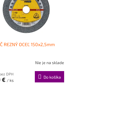
Č REZNÝ OCEĽ 150x2,5mm
Nie je na sklade
 bez DPH
Do košíka
9 €
/ ks
O
v
l
á
d
a
c