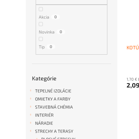
i
p
s
r
p
o
Akcia
0
r
d
o
u
Novinka
0
d
k
u
t
Tip
0
KOTÚ
k
o
t
v
o
v
Preskočiť
Kategórie
kategórie
1,70 €
2,0
TEPELNÉ IZOLÁCIE
OMIETKY A FARBY
STAVEBNÁ CHÉMIA
INTERIÉR
NÁRADIE
STRECHY A TERASY