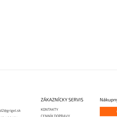
ZÁKAZNÍCKY SERVIS
Nákupný
KONTAKTY
d2
@
grigel.sk
CENNÍK DOPRAVY