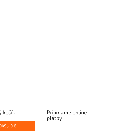
 košík
Prijímame online
platby
0
KS /
0 €