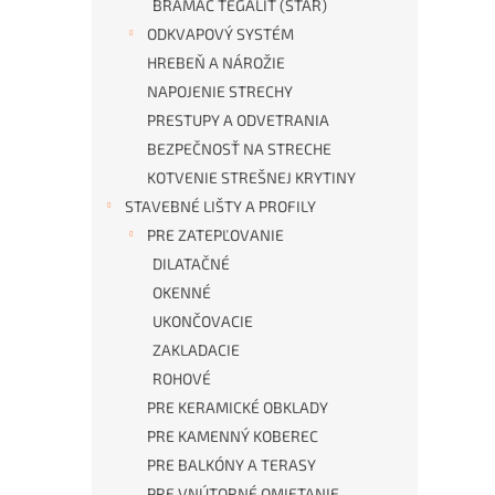
BRAMAC TEGALIT (STAR)
ODKVAPOVÝ SYSTÉM
HREBEŇ A NÁROŽIE
NAPOJENIE STRECHY
PRESTUPY A ODVETRANIA
BEZPEČNOSŤ NA STRECHE
KOTVENIE STREŠNEJ KRYTINY
STAVEBNÉ LIŠTY A PROFILY
PRE ZATEPĽOVANIE
DILATAČNÉ
OKENNÉ
UKONČOVACIE
ZAKLADACIE
ROHOVÉ
PRE KERAMICKÉ OBKLADY
PRE KAMENNÝ KOBEREC
PRE BALKÓNY A TERASY
PRE VNÚTORNÉ OMIETANIE