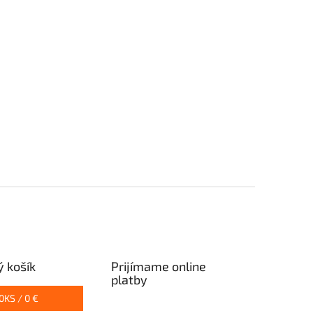
 košík
Prijímame online
platby
0
KS /
0 €