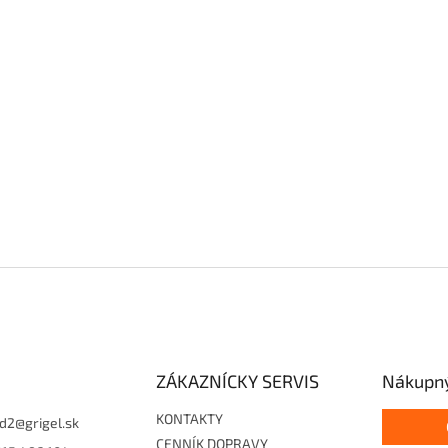
ZÁKAZNÍCKY SERVIS
Nákupný
KONTAKTY
d2
@
grigel.sk
CENNÍK DOPRAVY