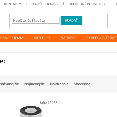
KONTAKTY
CENNÍK DOPRAVY
OBCHODNÉ PODMIENKY
HĽADAŤ
VEBNÁ CHÉMIA
INTERIÉR
NÁRADIE
STRECHY A TERAS
tec
edávanejšie
Najlacnejšie
Najdrahšie
Abecedne
Kód:
12265