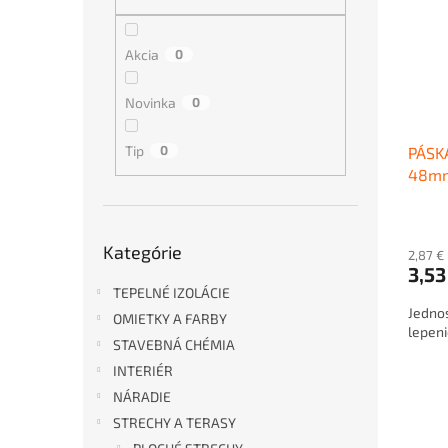
i
p
s
r
p
o
Akcia
0
r
d
o
u
Novinka
0
d
k
u
t
Tip
0
PÁSK
k
o
48m
t
v
o
v
Preskočiť
Kategórie
kategórie
2,87 €
3,53
TEPELNÉ IZOLÁCIE
Jedno
OMIETKY A FARBY
lepeni
STAVEBNÁ CHÉMIA
INTERIÉR
NÁRADIE
STRECHY A TERASY