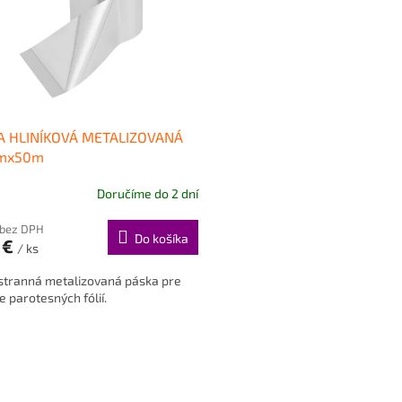
A HLINÍKOVÁ METALIZOVANÁ
mx50m
Doručíme do 2 dní
 bez DPH
Do košíka
 €
/ ks
stranná metalizovaná páska pre
e parotesných fólií.
O
v
l
á