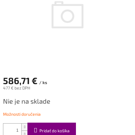
586,71 €
/ ks
477 € bez DPH
Jednotková
Nie je na sklade
cena:
Možnosti doručenia
Pridať do košíka