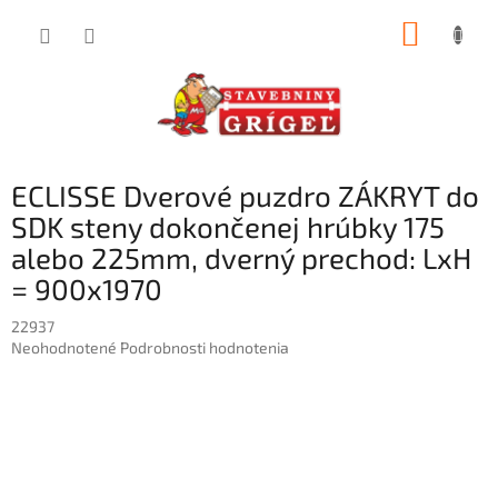
Prejsť
NÁKUP
na
obsah
KOŠÍK
ECLISSE Dverové puzdro ZÁKRYT do
SDK steny dokončenej hrúbky 175
alebo 225mm, dverný prechod: LxH
= 900x1970
22937
Priemerné
Neohodnotené
Podrobnosti hodnotenia
hodnotenie
produktu
je
0,0
z
5
hviezdičiek.