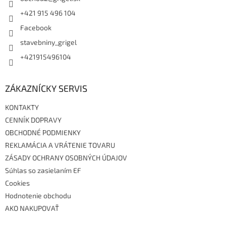
e
+421 915 496 104
Facebook
stavebniny_grigel
+421915496104
ZÁKAZNÍCKY SERVIS
KONTAKTY
CENNÍK DOPRAVY
OBCHODNÉ PODMIENKY
REKLAMÁCIA A VRÁTENIE TOVARU
ZÁSADY OCHRANY OSOBNÝCH ÚDAJOV
Súhlas so zasielaním EF
Cookies
Hodnotenie obchodu
AKO NAKUPOVAŤ