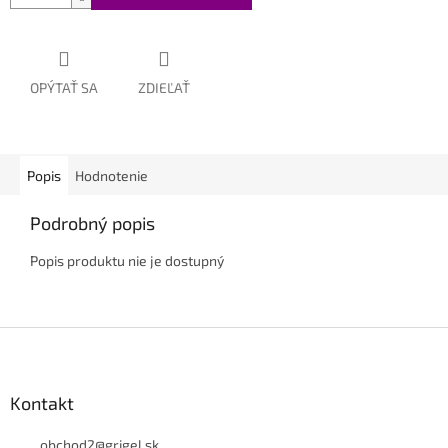
OPÝTAŤ SA
ZDIEĽAŤ
Popis
Hodnotenie
Podrobný popis
Popis produktu nie je dostupný
Z
á
p
ä
Kontakt
t
i
obchod2
@
grigel.sk