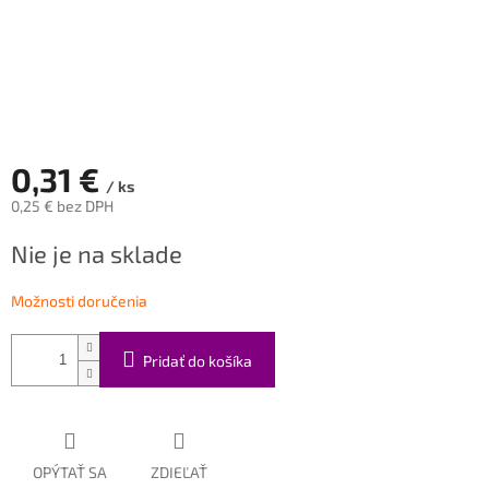
0,31 €
/ ks
0,25 € bez DPH
Jednotková
Nie je na sklade
cena:
Možnosti doručenia
Pridať do košíka
OPÝTAŤ SA
ZDIEĽAŤ