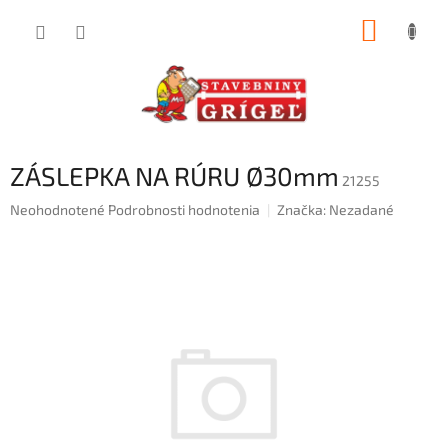
Prejsť
NÁKUP
na
obsah
KOŠÍK
ZÁSLEPKA NA RÚRU Ø30mm
21255
Priemerné
Neohodnotené
Podrobnosti hodnotenia
Značka:
Nezadané
hodnotenie
produktu
je
0,0
z
5
hviezdičiek.