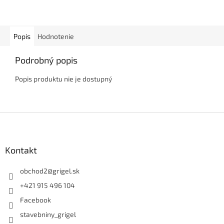
Popis
Hodnotenie
Podrobný popis
Popis produktu nie je dostupný
Z
á
p
ä
Kontakt
t
i
obchod2
@
grigel.sk
e
+421 915 496 104
Facebook
stavebniny_grigel