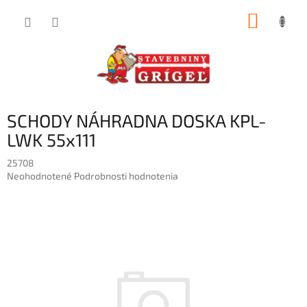
Prejsť
NÁKUP
na
obsah
KOŠÍK
SCHODY NÁHRADNA DOSKA KPL-
LWK 55x111
25708
Priemerné
Neohodnotené
Podrobnosti hodnotenia
hodnotenie
produktu
je
0,0
z
5
hviezdičiek.