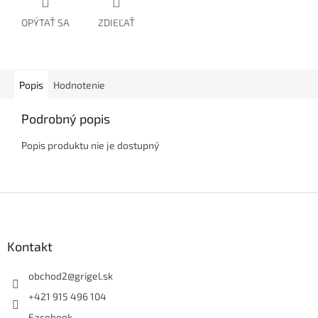
OPÝTAŤ SA
ZDIEĽAŤ
Popis
Hodnotenie
Podrobný popis
Popis produktu nie je dostupný
Z
á
p
ä
Kontakt
t
i
obchod2
@
grigel.sk
e
+421 915 496 104
Facebook