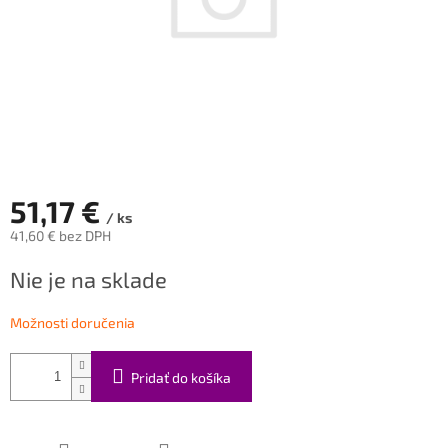
51,17 €
/ ks
41,60 € bez DPH
Jednotková
Nie je na sklade
cena:
Možnosti doručenia
Pridať do košíka